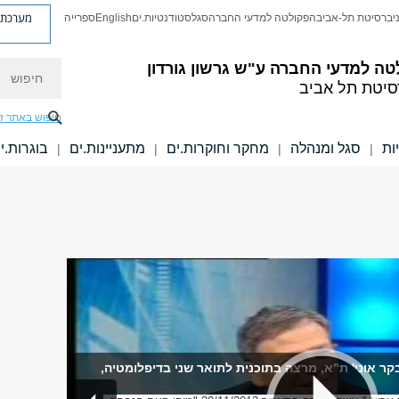
מערכת פ
יברסיטת תל-אביב
הפקולטה למדעי החברה
סגל
סטודנטיות.ים
English
ספרייה
חיפוש
טה למדעי החברה
ע"ש גרשון גורדון
סיטת תל אביב
חיפוש באתר ז
ות
סגל ומנהלה
מחקר וחוקרות.ים
מתעניינות.ים
בוגרות.י
|
|
|
|
ערב חדש' ערוץ 1-אבי בקר אוני' ת"א, מרצה בתוכנית לתואר שני בדיפלומטיה,