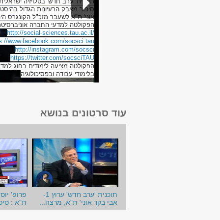
סיפור מאבק הרעיונות הגדול בהיסט
אוני' ת"א לשעבר מזכ"ל הקונגרס היה
הפקולטה למדעי החברה אוניברסיטת
http://social-sciences.tau.ac.il/
s://www.facebook.com/socsci.tau
http://instagram.com/socsci
https://twitter.com/socsciTAU
הפקולטה מציעה לימודים בחוג למדע 
בלימודי עבודה ובפסיכולוגיה
עוד סרטונים בנושא
תוכנית 'ערב חדש' ערוץ 1-
פרופ' יוסי
אבי בקר אוני' ת"א, מרצה...
ת"א : סי