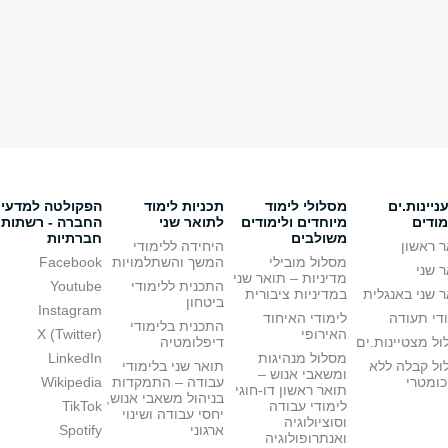
יינות.ים
מסלולי לימוד
תכניות לימוד
הפקולטה למדעי
מודים
מיוחדים ולימודים
לתואר שני
החברה - רשתות
משולבים
חברתיות
 ראשון
היחידה ללימודי
מסלול מובילי
המשך והשתלמויות
Facebook
 שני
מדיניות – תואר שני
התכנית ללימודי
Youtube
 שני באנגלית
במדיניות ציבורית
ביטחון
Instagram
די תעודה
לימודי האיחוד
התכנית בלימודי
האירופי
X (Twitter)
ל מצטיינות.ים
דיפלומטיה
מסלול מנהיגות
LinkedIn
ול קבלה ללא
תואר שני בלימודי
ומשאבי אנוש –
כומטרי
עבודה – התמקדות
Wikipedia
תואר ראשון דו-חוגי
בניהול משאבי אנוש,
לימודי עבודה
TikTok
יחסי עבודה ושינוי
וסוציולוגיה
ארגוני
Spotify
ואנתרופולוגיה