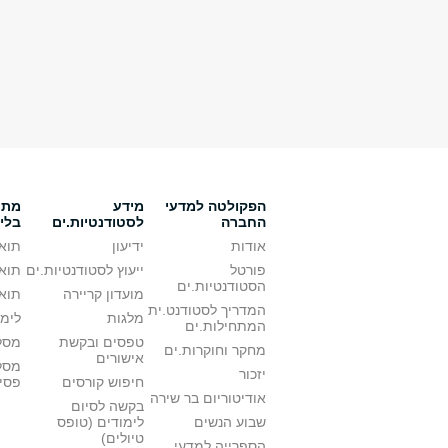
הפקולטה למדעי
מידע
מתענ
החברה
לסטודנטיות.ים
בלי
אודות
ידיעון
תואר
פורטל
ייעוץ לסטודנטיות.ים
תואר
הסטודנטיות.ים
מועדון קריירה
תואר
המדריך לסטודנט.ית
מלגות
לימו
המתחילות.ים
טפסים ובקשת
מסלו
מחקר וחוקרות.ים
אישורים
מסל
יזכור
חיפוש קורסים
פסי
אודיטוריום בר שירה
בקשה לסיום
שבוע הנשים
לימודים (טופס
טיולים)
הספרייה למדעי