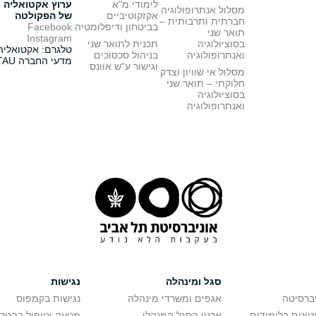
לימודי מ"א
ערוץ אקטואליה
מסלול אנתרופולוגיה
אקזקוטיביים
של הפקולטה
חברתית ותרבותית –
בביטחון ודיפלומטיה
Facebook
תואר שני
Instagram
בסוציולוגיה
תכנית לתואר שני
טלגרם: אקטואליה
ואנתרופולוגיה
בניהול סכסוכים
מדעי החברה TAU
וגישור ע"ש אוונס
מסלול אי שוויון וצדק
חלוקתי – תואר שני
בסוציולוגיה
ואנתרופולוגיה
סגל ומינהלה
נגישות
יברסיטה
אגפים ומשרדי מינהלה
נגישות בקמפוס
יינים בלימודים
ארגון הסגל המנהלי
מניעה וטיפול בהטר