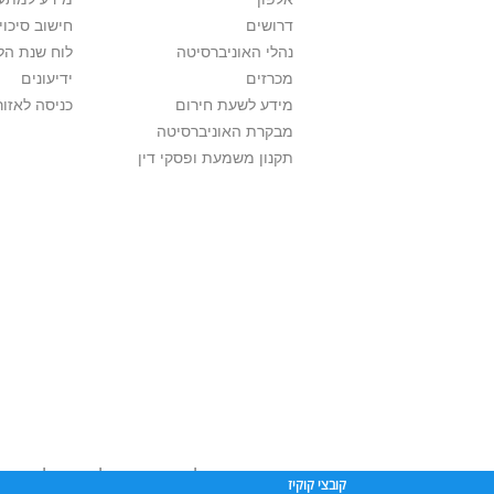
דרושים
חישוב סיכוי
נהלי האוניברסיטה
לוח שנת הל
מכרזים
ידיעונים
מידע לשעת חירום
כניסה לאזור
מבקרת האוניברסיטה
תקנון משמעת ופסקי דין
אוניברסיטת תל אביב עושה כל מאמץ לכבד זכו
קובצי קוקיז
שנעשה בתכנים אלה לדעתך מפר זכויות
נא לפ