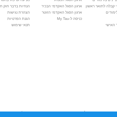
י קבלה לתואר ראשון
ארגון הסגל האקדמי הבכיר
הנחיות בדבר חוק ח
ימודים
ארגון הסגל האקדמי הזוטר
הצהרת נגישות
כניסה ל-My Tau
הגנת הפרטיות
 האישי
תנאי שימוש
יות יוצרים. אם בבעלותך זכויות יוצרים בתכנים שנמצאים פה ו/או השימוש ש
נות בהקדם לכתובת שכאן >>