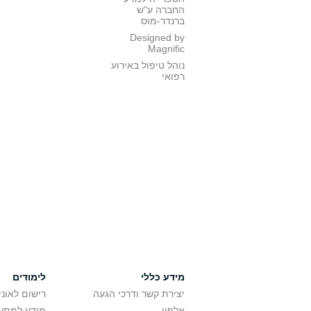
החברה ע"ש
ברנדר-מוס
Designed by
Magnific
נוהל טיפול באירוע
רפואי
מידע כללי
לימודים
יצירת קשר ודרכי הגעה
רישום לאונ
אלפון
מידע למתענ