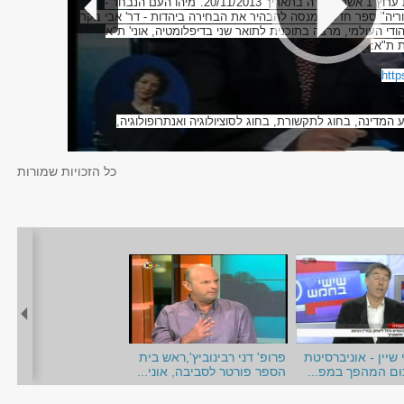
תוכנית 'ערב חדש' בטלויזיה ישראלית ערוץ 1 אשר שודרה בתאריך 20/11/2013."מיהו העם הנבחר -
וריה" ספר חדש המנסה להבהיר את הבחירה ביהדות - דר' אבי בקר
ודי העולמי, מרצה בתוכנית לתואר שני בדיפלומטיה, אוני' ת"א
 ת"א:
http
המדינה, בחוג לתקשורת, בחוג לסוציולוגיה ואנתרופולוגיה,
כל הזכויות שמורות
 שיין - אוניברסיטת
פרופ' דני רבינוביץ',ראש בית
כום המהפך במפ...
הספר פורטר לסביבה, אוני...