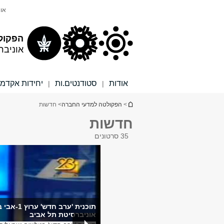
תוכן
תפריט
אונ
עליון
ראשי
הפקול
אוניבר
אודות
סטודנטים.ות
יחידות אקדמי
|
|
הינך נמצא כאן
>
הפקולטה למדעי החברה
> חדשות
חדשות
35 סרטונים
תוכנית '
אוניברסיטת תל אביב