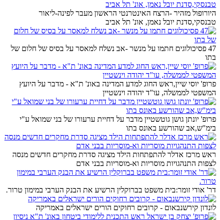
היורופול מזהיר -הרצח האינטרנטי הראשון מעבר לפינה-ליאור
טבנסקי,סדנת יובל נאמן, אונ' תל אביב
47 פסיכולוגים חתמו על מנשר -אב נשלח למאסר על בסיס של חלום של
בתו
פרופ' יוסי שיין,ראש החוג למדע המדינה באונ' ת"א - מדבר על היועץ
המשפטי לממשלה, עו"ד יהודה וינשטיין
פרופ' יונתן גושן גוטשטיין מדבר על דחיית ערעורו של בני שמואל ע"י
בימ"ש,אב שהורשע באונס בתו
ראש מרכז אדלר להתפתחות הילד מציגה סדרת מחקרים חדשים מנסה
לצפות התנהגויות מוסריות וא-מוסריות בבני אדם
דר' אודי זומר:בית משפט בברוקלין הרשיע את הבנק הערבי במימון טרור.
לונדון קירשנבאום - קרובים רחוקים הורים ישראלים באמריקה