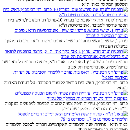
השלטון המקומי באונ' ת"א
תוכנית 'לונדון את קירשנבאום' בערוץ 10-פרופ' דני רבינוביץ',ראש בית
הספר פורטר לסביבה, אוניברסיטת ת"א
ערוץ 1, שישי בחמש: פרופ' יוסי שיין - אוניברסיטת ת"א : סיכום המהפך
במפלגת העבודה
תוכנית 'ערב חדש' ערוץ 1-אבי בקר אוני' ת"א, מרצה בתוכנית לתואר שני
בדיפלומטיה, אוניברסיטת תל אביב
פרופ' דני רבינוביץ', ראש בית פורטר ללימודי הסביבה: על רעידת האדמה
בנפאל
פרופ' דני רבינוביץ: עיריית חיפה צפויה לחסום הכניסה למפעלים בעקבות
דו"ח משרד הבריאות כמהלך של גימיק
באונ' ת"א - פתיחת שנת הלימודים האקדמיים: חברים לספסל הלימודים
סטודנט בן 17 וסטודנט בן 79