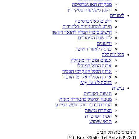
מבקרת האוניברסיטה
תקנון משמעת ופסקי דין
לימודים
רישום לאוניברסיטה
מידע למתעניינים בלימודים
חישוב סיכויי קבלה לתואר ראשון
לוח שנת הלימודים
ידיעונים
כניסה לאזור האישי
סגל ומינהלה
אגפים ומשרדי מינהלה
ארגון הסגל המנהלי
ארגון הסגל האקדמי הבכיר
ארגון הסגל האקדמי הזוטר
כניסה ל-My Tau
נגישות
נגישות בקמפוס
מניעה וטיפול בהטרדה מינית
הנחיות בדבר חוק חופש המידע
הצהרת נגישות
הגנת הפרטיות
תנאי שימוש
אוניברסיטת תל אביב
P.O. Box 39040, Tel Aviv 6997801