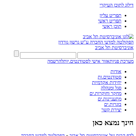
דילוג לתוכן העיקרי
תפריט עליון
תפריט ראשי
תוכן ראשי
הפקולטה למדעי החברה
ע"ש גרשון גורדון
אוניברסיטת תל אביב
מערכת פניות
אזור אישי לסטודנטים.יות
להרשמה
אודות
סטודנטים.ות
יחידות אקדמיות
סגל ומנהלה
מחקר וחוקרות.ים
מתעניינות.ים
בוגרות.ים
יצירת קשר
הינך נמצא כאן
לדף הבית של אוניברסיטת תל אביב
»
הפקולטה למדעי החברה