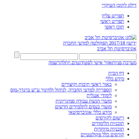
דילוג לתוכן העיקרי
תפריט עליון
תפריט ראשי
תוכן ראשי
ידיעון 2017/18
הפקולטה למדעי החברה
אוניברסיטת תל אביב
מערכת פניות
אזור אישי לסטודנטים.יות
להרשמה
דף הבית
מידע כללי
באור ראשי תיבות וקיצורים
הספרייה למדעי החברה, לניהול ולחינוך ע"ש ברנדר-מוס
לימודי אנגלית
מועדי הגשת עבודה סמינריונית
מועדי כנסים לתלמידים חדשים
מידע כללי אוניברסיטאי
רישום לקורסים
תוכניות הלימודים
תוכניות מיוחדות
קורסים כלל פקולטטיים