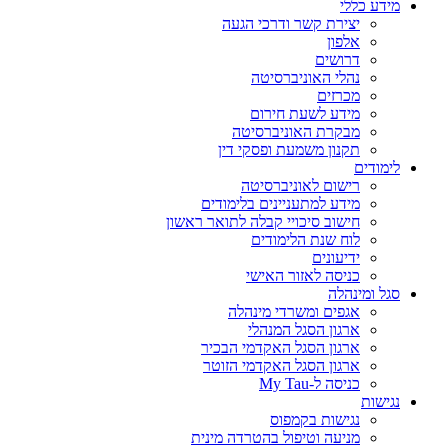
מידע כללי
יצירת קשר ודרכי הגעה
אלפון
דרושים
נהלי האוניברסיטה
מכרזים
מידע לשעת חירום
מבקרת האוניברסיטה
תקנון משמעת ופסקי דין
לימודים
רישום לאוניברסיטה
מידע למתעניינים בלימודים
חישוב סיכויי קבלה לתואר ראשון
לוח שנת הלימודים
ידיעונים
כניסה לאזור האישי
סגל ומינהלה
אגפים ומשרדי מינהלה
ארגון הסגל המנהלי
ארגון הסגל האקדמי הבכיר
ארגון הסגל האקדמי הזוטר
כניסה ל-My Tau
נגישות
נגישות בקמפוס
מניעה וטיפול בהטרדה מינית