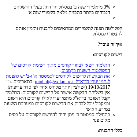
3% מתלמידי שנה ב' במסלול חד חוגי, בעלי ההישגיהם
הגבוהים ביותר בתכנית מלאה בלימודי שנה א'
הפקולטה תפנה לתלמידים המתאימים לתכנית ותזמין אותם
להצטרף למסלול
איך זה עובד?
רישום לקורסים:
התלמיד רשאי לבחור קורסים מתוך רשימת קורסים של
הפקולטות השונות בקמפוס
.
את הבקשות לרישום לקורסים לסמסטר א' ו-ב' יש להפנות
ל-תמי יערי בדוא"ל
minhali@ex.tau.ac.il
בתאריכים 15-
19/10/2017 (יש לציין יותר מקורס אחד לפי סדר עדיפות).
אין בשליחת הבקשה אישור על הרישום לקורסים. התלמיד
יקבל תשובה בדוא"ל מתמי יערי לאילו קורסים הוא רשום,
ובמקביל יוכל לבדוק את הרישום לקורסים במערכת השעות
במידע האישי.
בתחילת סמסטר ב' ניתן יהיה להירשם לקורסים על בסיס
מקום פנוי.
כללי התכנית: