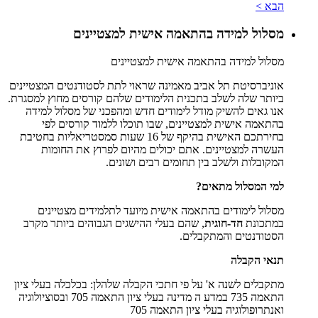
הבא >
מסלול למידה בהתאמה אישית למצטיינים
מסלול למידה בהתאמה אישית למצטיינים
אוניברסיטת תל אביב מאמינה שראוי לתת לסטודנטים המצטיינים
ביותר שלה לשלב בתכנית הלימודים שלהם קורסים מחוץ למסגרת.
אנו גאים להשיק מודל לימודים חדש ומהפכני של מסלול למידה
בהתאמה אישית למצטיינים, שבו תוכלו ללמוד קורסים לפי
בחירתכם האישית בהיקף של 16 שעות סמסטריאליות בחטיבת
העשרה למצטיינים. אתם יכולים מהיום לפרוץ את החומות
המקובלות ולשלב בין תחומים רבים ושונים.
למי המסלול מתאים?
מסלול לימודים בהתאמה אישית מיועד לתלמידים מצטיינים
במתכונת
חד-חוגית
, שהם בעלי ההישגים הגבוהים ביותר מקרב
הסטודנטים והמתקבלים.
תנאי הקבלה
מתקבלים לשנה א' על פי חתכי הקבלה שלהלן: בכלכלה בעלי ציון
התאמה 735 במדע ה מדינה בעלי ציון התאמה 705 ובסוציולוגיה
ואנתרופולוגיה בעלי ציון התאמה 705