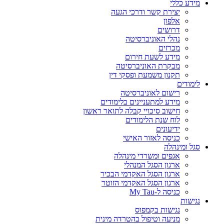
מידע כללי
יצירת קשר ודרכי הגעה
אלפון
דרושים
נהלי האוניברסיטה
מכרזים
מידע לשעת חירום
מבקרת האוניברסיטה
תקנון משמעת ופסקי דין
לימודים
רישום לאוניברסיטה
מידע למתעניינים בלימודים
חישוב סיכויי קבלה לתואר ראשון
לוח שנת הלימודים
ידיעונים
כניסה לאזור האישי
סגל ומינהלה
אגפים ומשרדי מינהלה
ארגון הסגל המנהלי
ארגון הסגל האקדמי הבכיר
ארגון הסגל האקדמי הזוטר
כניסה ל-My Tau
נגישות
נגישות בקמפוס
מניעה וטיפול בהטרדה מינית