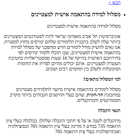
הבא >
מסלול למידה בהתאמה אישית למצטיינים
מסלול למידה בהתאמה אישית למצטיינים
אוניברסיטת תל אביב מאמינה שראוי לתת לסטודנטים המצטיינים
ביותר שלה לשלב בתכנית הלימודים שלהם קורסים מחוץ למסגרת.
אנו גאים להשיק מודל לימודים חדש ומהפכני של מסלול למידה
בהתאמה אישית למצטיינים, שבו תוכלו ללמוד קורסים לפי
בחירתכם האישית בהיקף של 16 שעות סמסטריאליות בחטיבת
העשרה למצטיינים. אתם יכולים מהיום לפרוץ את החומות
המקובלות ולשלב בין תחומים רבים ושונים.
למי המסלול מתאים?
מסלול לימודים בהתאמה אישית מיועד לתלמידים מצטיינים
במתכונת
חד-חוגית
, שהם בעלי ההישגים הגבוהים ביותר מקרב
הסטודנטים והמתקבלים.
תנאי הקבלה
מתקבלים לשנה א' על פי חתכי הקבלה שלהלן: בכלכלה בעלי ציון
התאמה 735 במדע ה מדינה בעלי ציון התאמה 705 ובסוציולוגיה
ואנתרופולוגיה בעלי ציון התאמה 705