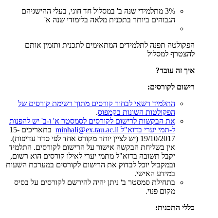
3% מתלמידי שנה ב' במסלול חד חוגי, בעלי ההישגיהם
הגבוהים ביותר בתכנית מלאה בלימודי שנה א'
הפקולטה תפנה לתלמידים המתאימים לתכנית ותזמין אותם
להצטרף למסלול
איך זה עובד?
רישום לקורסים:
התלמיד רשאי לבחור קורסים מתוך רשימת קורסים של
הפקולטות השונות בקמפוס
.
את הבקשות לרישום לקורסים לסמסטר א' ו-ב' יש להפנות
ל-תמי יערי בדוא"ל
minhali@ex.tau.ac.il
בתאריכים 15-
19/10/2017 (יש לציין יותר מקורס אחד לפי סדר עדיפות).
אין בשליחת הבקשה אישור על הרישום לקורסים. התלמיד
יקבל תשובה בדוא"ל מתמי יערי לאילו קורסים הוא רשום,
ובמקביל יוכל לבדוק את הרישום לקורסים במערכת השעות
במידע האישי.
בתחילת סמסטר ב' ניתן יהיה להירשם לקורסים על בסיס
מקום פנוי.
כללי התכנית: