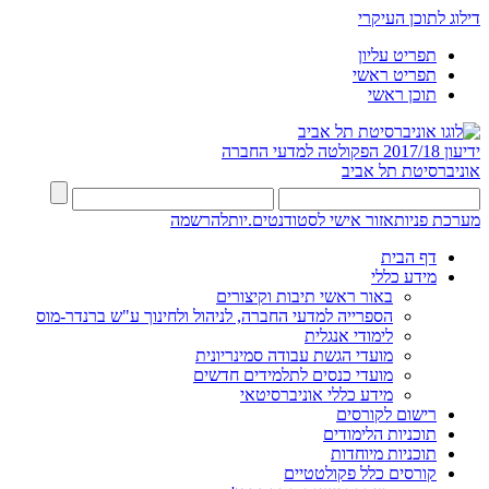
דילוג לתוכן העיקרי
תפריט עליון
תפריט ראשי
תוכן ראשי
ידיעון 2017/18
הפקולטה למדעי החברה
אוניברסיטת תל אביב
מערכת פניות
אזור אישי לסטודנטים.יות
להרשמה
דף הבית
מידע כללי
באור ראשי תיבות וקיצורים
הספרייה למדעי החברה, לניהול ולחינוך ע"ש ברנדר-מוס
לימודי אנגלית
מועדי הגשת עבודה סמינריונית
מועדי כנסים לתלמידים חדשים
מידע כללי אוניברסיטאי
רישום לקורסים
תוכניות הלימודים
תוכניות מיוחדות
קורסים כלל פקולטטיים