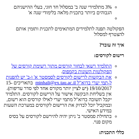
3% מתלמידי שנה ב' במסלול חד חוגי, בעלי ההישגיהם
הגבוהים ביותר בתכנית מלאה בלימודי שנה א'
הפקולטה תפנה לתלמידים המתאימים לתכנית ותזמין אותם
להצטרף למסלול
איך זה עובד?
רישום לקורסים:
התלמיד רשאי לבחור קורסים מתוך רשימת קורסים של
הפקולטות השונות בקמפוס
.
את הבקשות לרישום לקורסים לסמסטר א' ו-ב' יש להפנות
ל-תמי יערי בדוא"ל
minhali@ex.tau.ac.il
בתאריכים 15-
19/10/2017 (יש לציין יותר מקורס אחד לפי סדר עדיפות).
אין בשליחת הבקשה אישור על הרישום לקורסים. התלמיד
יקבל תשובה בדוא"ל מתמי יערי לאילו קורסים הוא רשום,
ובמקביל יוכל לבדוק את הרישום לקורסים במערכת השעות
במידע האישי.
בתחילת סמסטר ב' ניתן יהיה להירשם לקורסים על בסיס
מקום פנוי.
כללי התכנית: