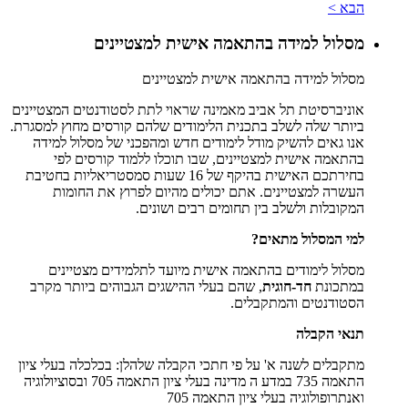
הבא >
מסלול למידה בהתאמה אישית למצטיינים
מסלול למידה בהתאמה אישית למצטיינים
אוניברסיטת תל אביב מאמינה שראוי לתת לסטודנטים המצטיינים
ביותר שלה לשלב בתכנית הלימודים שלהם קורסים מחוץ למסגרת.
אנו גאים להשיק מודל לימודים חדש ומהפכני של מסלול למידה
בהתאמה אישית למצטיינים, שבו תוכלו ללמוד קורסים לפי
בחירתכם האישית בהיקף של 16 שעות סמסטריאליות בחטיבת
העשרה למצטיינים. אתם יכולים מהיום לפרוץ את החומות
המקובלות ולשלב בין תחומים רבים ושונים.
למי המסלול מתאים?
מסלול לימודים בהתאמה אישית מיועד לתלמידים מצטיינים
במתכונת
חד-חוגית
, שהם בעלי ההישגים הגבוהים ביותר מקרב
הסטודנטים והמתקבלים.
תנאי הקבלה
מתקבלים לשנה א' על פי חתכי הקבלה שלהלן: בכלכלה בעלי ציון
התאמה 735 במדע ה מדינה בעלי ציון התאמה 705 ובסוציולוגיה
ואנתרופולוגיה בעלי ציון התאמה 705