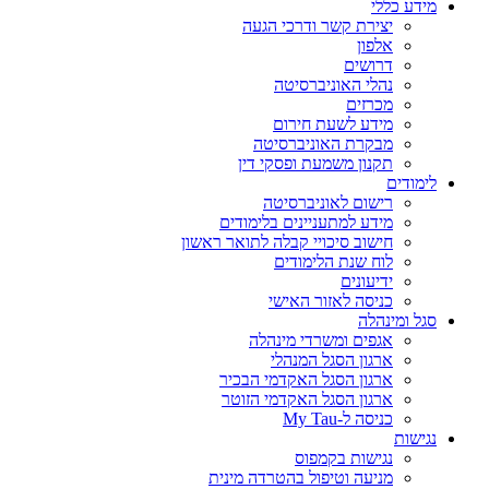
מידע כללי
יצירת קשר ודרכי הגעה
אלפון
דרושים
נהלי האוניברסיטה
מכרזים
מידע לשעת חירום
מבקרת האוניברסיטה
תקנון משמעת ופסקי דין
לימודים
רישום לאוניברסיטה
מידע למתעניינים בלימודים
חישוב סיכויי קבלה לתואר ראשון
לוח שנת הלימודים
ידיעונים
כניסה לאזור האישי
סגל ומינהלה
אגפים ומשרדי מינהלה
ארגון הסגל המנהלי
ארגון הסגל האקדמי הבכיר
ארגון הסגל האקדמי הזוטר
כניסה ל-My Tau
נגישות
נגישות בקמפוס
מניעה וטיפול בהטרדה מינית