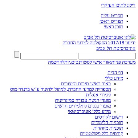
דילוג לתוכן העיקרי
תפריט עליון
תפריט ראשי
תוכן ראשי
ידיעון 2017/18
הפקולטה למדעי החברה
אוניברסיטת תל אביב
מערכת פניות
אזור אישי לסטודנטים.יות
להרשמה
דף הבית
מידע כללי
באור ראשי תיבות וקיצורים
הספרייה למדעי החברה, לניהול ולחינוך ע"ש ברנדר-מוס
לימודי אנגלית
מועדי הגשת עבודה סמינריונית
מועדי כנסים לתלמידים חדשים
מידע כללי אוניברסיטאי
רישום לקורסים
תוכניות הלימודים
תוכניות מיוחדות
קורסים כלל פקולטטיים