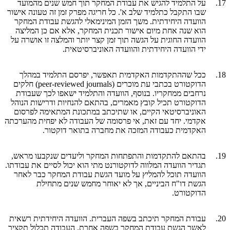
17.
על התלמיד להגיש את עבודת המחקר תוך חמש שנים מהמועד
שבו התקבל כתלמיד שלב א'. כל חריגה מפרק זמן זה טעונה אישור
הוועדה היחידתית. משך הזמן המינימאלי להגשת עבודת המחקר
הוא שנה אחת מיום אישור תכנית המחקר, אלא אם כן המליצה
הוועדה החוגית על הגשה תוך זמן קצר יותר והמלצה זו אושרה על
ידי הוועדה היחידתית והוועדה האוניברסיטאית.
18.
ככל שההתקדמות האקדמית תאפשר, יפרסם התלמיד במהלך
הדוקטורט בכתבי עת מוכרים (
peer-reviewed journals
) חלקים
נרחבים ממחקריו. בנוסף, הוועדה והתלמיד ישאפו לכך שעבודת
הדוקטורט תכיל קובץ מאמרים, בהתאם להנחיות ודרישות הנוהל
האוניברסיטאי הקיים, או שתיכתב במתכונת המתאימה לפרסום
אקדמי. יחד עם זאת, אי פרסומה של העבודה לא יפחית מהערכתה
האקדמית כעבודה המזכה את מחברה בתואר דוקטור.
19.
בהתאם להתקדמות והתפתחות המחקר וליעדים שנקבעו מראש,
תגדיר הוועדה המלווה לדוקטורנט מתי הוא יכול לסיים את עבודתו.
הוועדה תוכל להמליץ על מועד הגשת עבודת המחקר כבר לאחר
הגשת דו"ח הביניים, אך לא יאוחר מחמש שנים מתחילת
הדוקטורט.
20.
עבודת המחקר תיכתב בשפה העברית. הוועדה היחידתית רשאית
לאשר הגשת עבודת המחקר בשפה אחרת. העבודה תכלול תקציר