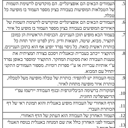
5.
העמודים הבאים הם אופציונליים. הם מוקדשים לרשימת השמות
של הטבלאות המופיעות בעבודה בציון מספר העמוד בו מופיעה כל
טבלה.
6.
העמודים הבאים הם אופציונליים ומוקדשים לרשימת השמות של
האיורים המופיעים בעבודה בציון מספר העמוד בו מופיע כל איור.
7.
בעמוד הבא מופיע תוכן העניינים. הכניסות הראשיות הן כמובן
תקציר, מבוא, שיטה, תוצאות ודיון. ניתן לפרט יותר תחת כל
כותרת ראשית כזאת. כל ניסוי נפרד יופיע אף הוא בתוכן העניינים.
8.
התקציר ייכתב בעברית ובאנגלית ויסכם בצורה תמציתית את
טענות העבודה ואת מסקנות המחקר. התקציר ימוספר באופן נפרד
ע"י אותיות עבריות או ע"י ספרות רומיות. מספור העמודים התקני
יתחיל עם המבוא.
9.
בגוף העבודה יש להקפיד: כותרת של טבלה מופיעה מעל לטבלה,
כותרת איור מופיעה מתחת לאיור.
המקורות ברשימה הביבליוגרפית ובגוף העבודה יירשמו עפ"י
10.
הדיסציפלינה החוגית.
הדף האחורי של העבודה מופיע באנגלית והוא תמונת ראי של דף
11.
הכותרת העברי.
12.
העמוד האחרון של העבודה הוא העתק של הדף האחורי.
העמוד לפני האחרון כולל את שם המנחה באנגלית בנוסח האנגלי
13.