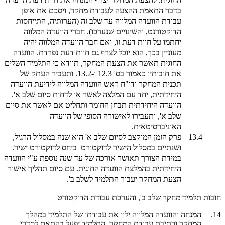
בדבר התאמת ההצעה לעבודת מחקר, ויסכם את אופן
עבודת הוועדה המלווה עד שלב זה (הערותיה, התייחסות
הדוקטורנט, והשינויים שנערכו). חברי הוועדה המלווה
יחתמו על חוות דעת זו, ואם חבר הוועדה המלווה יהיה
מעוניין בכך, הוא יוכל לצרף גם חוות דעת נפרדת. הוועדה
החוגית תאשר את הצעת המחקר, תוודא כי התלמיד השלים
את חובותיו כאמור בס' 12.3 ו-13.2. ותעביר העתק של
תכנית המחקר ודו"ח ראש הוועדה המלווה לידיעת הוועדה
היחידתית, יחד עם המלצה לאשר או לדחות סיום שלב א'.
הוועדה היחידתית תבחן החומר ותחליט אם לאשר את סיום
שלב א', ותעבירו לאישורה הסופי של הוועדה
האוניברסיטאית.
13.4
פרק הזמן המוקצב לסיום שלב א' הוא שנה במסלול הרגיל,
ושנתיים במסלול הישיר לדוקטורט ביחס לדוקטורט ישיר.
במידת הצורך תאושר אורכה של עד שנה נוספת ע"י הוועדה
היחידתית בהמלצת הוועדה החוגית. עם סיום תהליך אישור
הצעת המחקר יעבור התלמיד לשלב ב'.
חובות תלמיד מחקר שלב ב', והערכת עבודת הדוקטורט
14.
המנחה והוועדה המלווה ילוו את עבודתו של התלמיד במהלך
המחקר וכתיבת עבודת המחקר. התלמיד יפעל בהתאם לסדרי