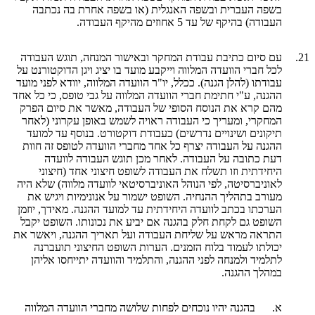
בשפה העברית ובשפה האנגלית (או בשפה אחרת בה נכתבה
העבודה) בהיקף של עד 5 אחוזים מהיקף העבודה.
21.
עם סיום כתיבת עבודת המחקר ובאישור המנחה, תוגש העבודה
לכל חברי הוועדה המלווה וייקבע מועד בו יציג ויגן הדוקטורנט על
עבודתו (להלן הגנה). ככלל, יו"ר הוועדה המלווה, יוודא לפני מועד
ההגנה, ע"י חתימת חברי הוועדה המלווה על גבי טופס, כי כל אחד
מהם קרא את הנוסח הסופי של העבודה, מאשר את סיום הפרק
המחקרי, ומעריך כי העבודה ראויה לשמש באופן עקרוני (לאחר
תיקונים ושינויים נדרשים) כעבודת דוקטורט. בנוסף עד למועד
ההגנה על העבודה יצרף כל אחד מחברי הוועדה לטופס זה חוות
דעת כתובה על העבודה. לאחר מכן תוגש העבודה לוועדה
היחידתית וזו תשלח את העבודה לשופט חיצוני אחד (חיצוני
לאוניברסיטה, לפי הנוהל האוניברסיטאי לוועדה מלווה) שלא היה
מעורב בתהליך ההנחיה. השופט ישמור על אנונימיות ויגיש את
הערכתו בכתב לוועדה היחידתית עד למועד ההגנה. מאידך, יוזמן
השופט גם לקחת חלק בהגנה אם יביע את נכונותו. השופט יקבל
התראה מראש על שליחת העבודה ועל תאריך ההגנה, ויאשר את
יכולתו לעמוד בלוח הזמנים. הערות השופט החיצוני תועברנה
לתלמיד ולמנחה לפני ההגנה, והתלמיד והוועדה יתייחסו אליהן
במהלך ההגנה.
א.
בהגנה יהיו נוכחים לפחות שלושה מחברי הוועדה המלווה