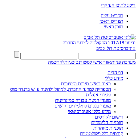
דילוג לתוכן העיקרי
תפריט עליון
תפריט ראשי
תוכן ראשי
ידיעון 2017/18
הפקולטה למדעי החברה
אוניברסיטת תל אביב
מערכת פניות
אזור אישי לסטודנטים.יות
להרשמה
דף הבית
מידע כללי
באור ראשי תיבות וקיצורים
הספרייה למדעי החברה, לניהול ולחינוך ע"ש ברנדר-מוס
לימודי אנגלית
מועדי הגשת עבודה סמינריונית
מועדי כנסים לתלמידים חדשים
מידע כללי אוניברסיטאי
רישום לקורסים
תוכניות הלימודים
תוכניות מיוחדות
קורסים כלל פקולטטיים