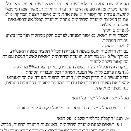
מהמועד שבו התקבל כתלמיד שלב א' כולל תלמידי שלב א' על תנאי. כל
חריגה מפרק זמן זה טעונה אישור הוועדה היחידתית. משך הזמן המינימלי
להגשת עבודת הדוקטור הוא שנה אחת מיום אישור הצעת המחקר, אלא
אם כן המליצה הוועדה היחידתית אחרת והוועדה הכלל-אוניברסיטאית
אישרה ההמלצה.
6. פרסום חלקי
תלמיד יהיה רשאי, באישור המנחה, לפרסם חלק ממחקרו תוך כדי ביצוע
עבודת המחקר.
7. שפת ההגשה
עבודת הדוקטור תוגש בשפה העברית ותכלול תקציר בשפה האנגלית,
באורך של כ-5% מהיקפה. הוועדה היחידתית רשאית לאשר הגשת עבודת
הדוקטור בשפה לועזית.
במקרה זה תכלול תקציר בשפה העברית, באורך של כ-5% מהיקפה.
8. הצגה פרונטאלית של הצעת המחקר ושל העבודה הסופית
כדי להעשיר את הדיון האקדמי, הוועדה החוגית תעודד את הדוקטורנט
להציג את הצעת המחקר ואת עבודת המחקר הסופית בפורומים פתוחים,
כגון סמינר מחלקתי.
מסלול ישיר ומסלול ישיר על תנאי
דוקטורט במסלול ישיר הינו יוצא דופן ומופעל רק בחלק מן החוגים.
9.
תנאי הקבלה כתלמיד שלב א' על-תנאי
9.1
רשאים לפנות לוועדה היחידתית, באמצעות הוועדה החוגית, בבקשה