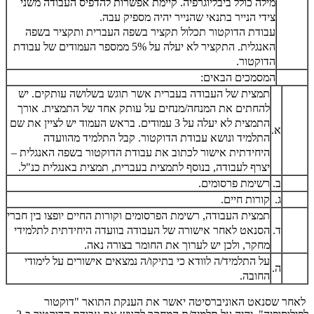
מילה כולל ביבליוגרפיה. קיימת אפשרות להדפיס העבודה משני
צידי הנייר בתנאי שהנייר יהיה מספיק עבה
.
עבודת הדוקטור תכלול תקציר בשפה העברית ותקציר בשפה
האנגלית. התקציר לא יעלה על 5% ממספר העמודים של עבודת
הדוקטור
.
המסמכים הבאים
:
תמצית של העבודה בעברית אשר תוגש בשלושה עותקים. יש
להחתים את המנחה/מנחים על עותק אחד של התמצית. אורך
התמצית לא יעלה על 3 עמודים. בראש העמוד יש לציין את שם
א.
התלמיד ונושא עבודת הדוקטור. קבל התלמיד מהוועדה
היחידתית אישור לכתוב את עבודת הדוקטור בשפה האנגלית –
יצרף לעבודה, בנוסף לתמצית בעברית, תמצית באנגלית כנ"ל.
ב.
רשימת פרסומים.
ג.
קורות חיים.
תמצית העבודה, רשימת הפרסומים וקורות החיים יופצו בין חברי
ד.
הסנאט לאחר אישורה של העבודה בוועדה היחידתית לתלמידי
מחקר, ולכן יש לערוך את החומר בצורה נאה.
על התלמיד/ה לוודא כי בתיקו/ה נמצאים אישורים על לימודי
ה.
החובה.
לאחר שסנאט האוניברסיטה יאשר את הענקת התואר "דוקטור