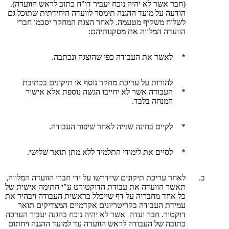
(חבר אשר לא יהיה נוכח יעביר דו"ח כתוב לראש הוועדה).
הודעה על מועד ההגנה תימסר לוועדה היחידתית שתוכל גם
לשלוח משקיף מטעמה. לאחר הצגת המחקר יסכמו חברי
הוועדה המלווה את מסקנותיהם:
*
לאשר את העבודה כפי שהוצגה ונכתבה.
להורות על עריכת מחקר נוסף או תיקונים בכתיבת
*
העבודה אשר לא יחייבו הגשה נוספת אלא אישור
המנחה בלבד.
*
לקיים בחינה שנייה לאחר שיפור העבודה.
*
לסיים את לימודי התלמיד ללא מתן תואר שלישי.
ב.
לאחר עריכת תיקונים שיידרשו על ידי חברי הוועדה המלווה,
תאשר הוועדה את עבודת הדוקטורט ע"י חתימה אישית של
כל אחד מחבריה על דף שייכלל בראשית העבודה ויבהיר את
עמידת העבודה בקריטריונים אקדמיים המצדיקים תואר
דוקטור. חבר ועדה אשר לא יהיה נוכח בהגנה יעביר הערכה
כתובה של העבודה לראש הוועדה עד למועד ההגנה ויחתום