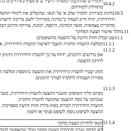
תלמידים שהתקבלו למסלו
10.4.2
מתחילת לימודיהם.
10.5
בחינת כשירות: תלמיד שלב א' על תנאי, שהשלים את לימודי ההשל
היחידתית, יהיה חייב לעמוד ב"בחינת כשירות" לשם בדיקת ידיעות
מחקרית עצמאית. מועד הבחינה, היקפה, תוכנה, צורתה והרכב הבוחנ
11.
מהלך אישור הצעת המחקר
11.1
עם קבלת חוות הדעת על ההצעה מהשופטים:
11.1.1
המלצת הוועדה החוגית תועבר לאישור הוועדה היחידתית, א
11.1.2
אם נדרשים תיקונים, ידווח על כך לוועדה היחידתית ותינת
לתיקון ההצעה.
החוג יעביר לוועדה היחידתית את ההצעה בתוספת המלצה ל
מסירת העבודה לתלמיד לצורך תיקונים.
11.1.3
בסיום הליך השיפוט תועבר ההצעה לוועדה היחידתית, בשני 
שנכתבו על נוסח ההצעה שהוגשה לוועדה החוגית.
​הוועדה היחידתית תבדוק באיזו מידה חוות הדעת מספיקות
ההצעה לשיפוט נוסף, לשופט פנימי או חיצוני.
11.1.4
תנאי לדחיית הצעת מחקר
לא תדחה ועדת יחידתית הצעת מחקר מבלי שתאפשר למנחה 