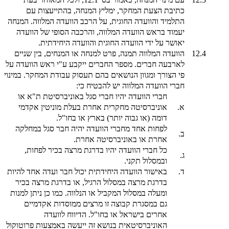
כתיבת הצעת המחקר, ימליץ המנחה, בהתייעצות עם
התלמיד והוועדה החוגית, על הרכב הוועדה המלווה. המנחה
יעמוד בראש הוועדה המלווה, והרכבה הסופי של הוועדה
יאושר על ידי הוועדה החוגית והוועדה היחידתית.
12.4
הוועדה המלווה תמנה, פרט למנחה או המנחים, בין שניים
לארבעה חברים. מספר החברים ייקבע ע"י ראש הוועדה על
פי הצורך ומגוון הנושאים בהם תעסוק עבודת המחקר. במינוי
חברי הוועדה המלווה יש להבטיח כי:
חברי הוועדה יהיו חברי סגל באוניברסיטת ת"א או
א.
אוניברסיטה מחקרית אחרת בעלת מוניטין אקדמי
דומה (או גבוה יותר) בארץ או בחו"ל.
לפחות אחד מחברי הוועדה יהיה חבר סגל במחלקה
ב.
אחרת או באוניברסיטה אחרת.
כל חברי הוועדה יהיו בדרגת מרצה בכיר לפחות,
ג.
ובמסלול תקני.
ד.
באישור הוועדה היחידתית יכול חבר ועדה אחד להיות
בדרגת מרצה במסלול הרגיל, או בדרגת מרצה בכיר
ומעלה במסלול המקביל או הנלווה. כמו כן ניתן למנות
גם במסגרת קבוצה זו מרצים ממוסדות אקדמיים
אחרים בישראל או בחו"ל. הדיווח לוועדה
האוניברסיטאית בנושא זה ייעשה באמצעות פרוטוקול