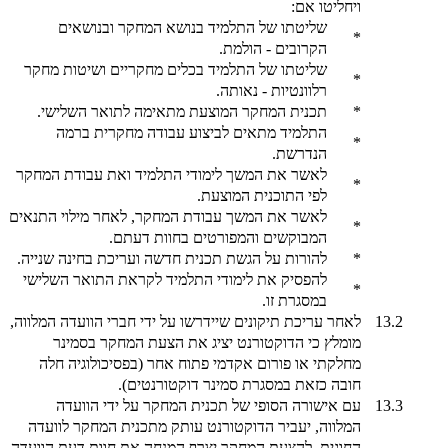
ויחליטו אם:
שליטתו של התלמיד בנושא המחקר ובנושאים
*
הקרובים - הולמת.
שליטתו של התלמיד בכלים מחקריים ושיטות מחקר
*
רלוונטיות - נאותה.
*
תכנית המחקר המוצעת מתאימה לתואר השלישי.
התלמיד מתאים לביצוע עבודה מחקרית ברמה
*
הנדרשת.
לאשר את המשך לימודי התלמיד ואת עבודת המחקר
*
לפי התוכנית המוצעת.
לאשר את המשך עבודת המחקר, לאחר מילוי התנאים
*
המבוקשים והמפורטים בחוות דעתם.
*
להורות על הגשת תכנית חדשה ועריכת בחינה שנייה.
להפסיק את לימודי התלמיד לקראת התואר השלישי
*
במסגרת זו.
13.2
לאחר עריכת תיקונים שיידרשו על ידי חברי הוועדה המלווה,
מומלץ כי הדוקטורנט יציג את הצעת המחקר בסמינר
מחלקתי או פורום אקדמי פתוח אחר (בפסיכולוגיה חלה
חובה כזאת במסגרת סמינר דוקטורנטים).
13.3
עם אישורה הסופי של תכנית המחקר על ידי הוועדה
המלווה, יעביר הדוקטורנט עותק מתכנית המחקר לוועדה
החוגית. להצעת המחקר יצרף המנחה את חוות דעת הוועדה