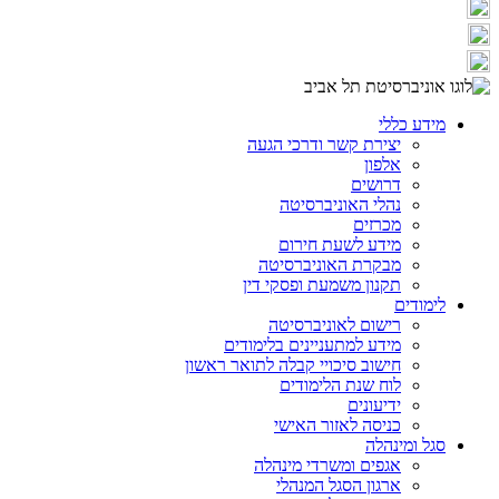
מידע כללי
יצירת קשר ודרכי הגעה
אלפון
דרושים
נהלי האוניברסיטה
מכרזים
מידע לשעת חירום
מבקרת האוניברסיטה
תקנון משמעת ופסקי דין
לימודים
רישום לאוניברסיטה
מידע למתעניינים בלימודים
חישוב סיכויי קבלה לתואר ראשון
לוח שנת הלימודים
ידיעונים
כניסה לאזור האישי
סגל ומינהלה
אגפים ומשרדי מינהלה
ארגון הסגל המנהלי