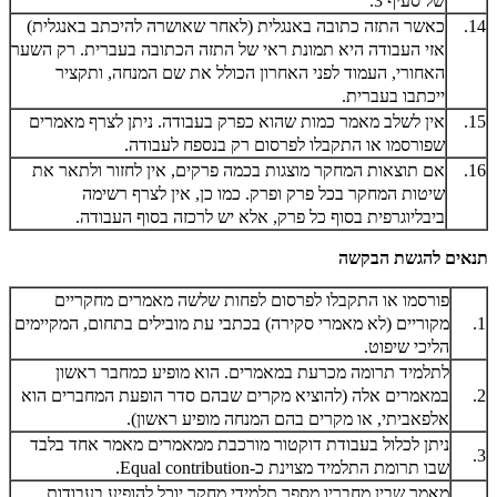
של סעיף 3.
14.
כאשר התזה כתובה באנגלית (לאחר שאושרה להיכתב באנגלית)
אזי העבודה היא תמונת ראי של התזה הכתובה בעברית. רק השער
האחורי, העמוד לפני האחרון הכולל את שם המנחה, ותקציר
ייכתבו בעברית.
15.
אין לשלב מאמר כמות שהוא כפרק בעבודה. ניתן לצרף מאמרים
שפורסמו או התקבלו לפרסום רק בנספח לעבודה.
16.
אם תוצאות המחקר מוצגות בכמה פרקים, אין לחזור ולתאר את
שיטות המחקר בכל פרק ופרק. כמו כן, אין לצרף רשימה
ביבליוגרפית בסוף כל פרק, אלא יש לרכזה בסוף העבודה.
תנאים להגשת הבקשה
פורסמו או התקבלו לפרסום לפחות שלשה מאמרים מחקריים
1.
מקוריים (לא מאמרי סקירה) בכתבי עת מובילים בתחום, המקיימים
הליכי שיפוט.
לתלמיד תרומה מכרעת במאמרים. הוא מופיע כמחבר ראשון
2.
במאמרים אלה (להוציא מקרים שבהם סדר הופעת המחברים הוא
אלפאביתי, או מקרים בהם המנחה מופיע ראשון).
ניתן לכלול בעבודת דוקטור מורכבת ממאמרים מאמר אחד בלבד
3.
שבו תרומת התלמיד מצוינת כ-
Equal contribution
.
מאמר שבין מחבריו מספר תלמידי מחקר יוכל להופיע בעבודות