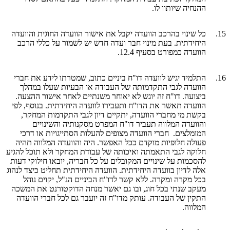
ההנחיה שיותוו לו.
15.
כל שינוי בהרכב הוועדה יקבל את אישור הוועדה החוגית והוועדה
היחידתית. בעת מינוי חבר ועדה חדש יש לשמור על כללי הרכב
הוועדה כמפורט בסעיף 12.4.
16.
התלמיד יגיש לוועדה דו"ח ביניים כתוב, שמטרתו לידע את חברי
הוועדה לגבי התקדמותה של העבודה או הבעיות שעלו במהלך
ביצועה. דו"ח זה יוגש לא יאוחר משנתיים לאחר אישור ההצעה.
הוועדה תאשר את הדו"ח ותעבירו לוועדה היחידתית. בנוסף, לפי
בקשת מי מחברי הוועדה, יתקיים דיון לגבי התקדמות המחקר,
והוועדה המלווה תעביר דו"ח המפרט מסקנותיה והשינויים
המומלצים. חברי הוועדה מצופים להעלות הסתייגויות או דרכי
פעולה חלופיות מוקדם ככל האפשר. היה והוועדה המלווה תהיה
חלוקה לגבי התאמתה ואיכותה של עבודת המחקר ולא תוכל להגיע
להסכמות על שינויים המקובלים על כל חבריה, יובאו חילוקי דעות
אלה לדיון בוועדה היחידתית. הוועדה היחידתית תחליט כיצד לנהוג
בכל מקרה ומקרה. ללא קשר לדו"ח הביניים הנ"ל, יקוים נוהל
מעקב שנתי בכל חוג, ובו גם יאשר מנחה הדוקטורנט את המשכה
התקין של העבודה. עותק מדו"ח זה יועבר גם לכל חברי הוועדה
המלווה.