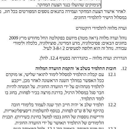
הנימוקים שהועלו כנגד הצעת המחקר.
לאחר אישור הצעת המחקר ועמידה בתנאים נוספים המפורטים בכל חוג, מו
במסלול הישיר לתלמידי החוגים.
ועדה מלווה לתלמידי דוקטורט
נוהל ועדה מלווה (ראה מטה) מיושם בפקולטה החל מחודש מרץ 2009
בחוגים הבאים: פסיכולוגיה, מדע המדינה, סוציולוגיה, כלכלה ולימודי
עבודה. נוהל זה הוא חלופה לסעיפים 2 ו-3-8 לעיל.
הגדרות: ועדה מלווה – כהגדרתה בסעיף 12.4. להלן.
12.
חובות התלמיד בשלב א' והקמת הוועדה המלווה
12.1
עם קבלת התלמיד למסלול לימוד לתואר שלישי, או מוקדם
ככל האפשר במהלך השנה הראשונה לאחר מכן, ייקבע
לתלמיד מנחה/ים על ידי הוועדה החוגית. על המנחה להיות
חבר סגל במסלול הרגיל, בדרגת מרצה בכיר לפחות, בחוג בו
לומד התלמיד.
12.2
תלמיד שלב א' יהיה חייב תוך שנה לעמוד בלימודי חובה
בהיקף של 8 ש"ס לפחות, בנוסף להשלמות דיסציפלינאריות,
ודרישות נוספות של החוג (כמו למשל בחינת כשירות). תכנית
הלימודים של התלמיד תאושר על ידי הוועדה החוגית.
12.3
עם מינוי המנחה, כאמור בס' 12.1, ולכל המאוחר בעת