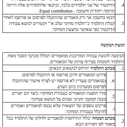
4.
הדוקטור של שני תלמידים בלבד, ובתנאי שלתלמידים אלה הייתה
תרומה ייחודית וחשובה -
Equal contribution
.
יובאו בחשבון אך ורק מאמרים שהתקבלו לפרסום או פורסמו לאחר
5.
קבלת התלמיד כ"תלמיד מחקר שלב א'" וקשורים לנושא עבודת
הדוקטור כפי שאושר בהצעת המחקר.
הגשת הבקשה
הבקשה להגשת עבודה המורכבת ממאמרים תכלול מכתבי הסבר מאת
התלמיד והמנחה בצירוף עותק של המאמרים.
1.
מכתב התלמיד
יתייחס לנושאים הבאים:
פירוט המאמרים והיכן פורסמו או התקבלו לפרסום.
א.
(במאמרים שעדיין לא פורסמו יש לצרף אישור שהתקבלו
לפרסום ממערכת כתב העת).
סדר הופעת המאמרים בעבודת המחקר: כיצד הם יוצרים
ב.
מבנה המשכי והגיוני ועונים על הנושא שנחקר.
פרקים נוספים של תוצאות שלא נכנסו למאמרים ואמורים
ג.
להיכלל בעבודת המחקר.
מכתב המנחה
יכלול התייחסות למאמרים ולחלקו של התלמיד בכל
2.
מאמר לפי הפירוט הבא: