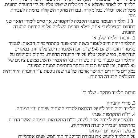
תלמיד רק לאחר שימלא את המטלות שיוטלו עליו על-ידי הוועדה החוגית.
מטלות אלו יכללו, בכל מקרה, עבודת מחקר השקולה ברמתה לעבודת
גמר.
1.3 תלמיד העומד בתנאי הקבלה לדוקטורט, אך סיים לימודי תואר שני
בתחום דסציפלינרי אחר, ימלא תכנית השלמה על פי הנחיות הוועדה
החוגית.
2. חובות תלמיד שלב א'
התלמיד יהיה חייב לעמוד בשנה הראשונה בהתחייבויות הבאות: לעמוד
בלימודי חובה, שהם 9-8 ש"ס, וכן השלמות דיסציפלינריות, במקרים
הנדרשים, כפי שיוטלו עליו על ידי הוועדה החוגית. בחוגים מסוימים על
התלמיד גם לעבור בחינת כשירות. על התלמיד להשיג ממוצע ציונים של
85 לפחות, וכן להגיש תכנית מחקר בחתימת המנחה המיועד.
במקרים מיוחדים תאושר ארכה של עד שנה נוספת ע"י הוועדה היחידתית
ובהמלצת הוועדה החוגית..
חובות תלמיד מחקר - שלב ב'
3. סדרי ההנחיה
תלמיד יהיה חייב לפעול בהתאם לסדרי ההנחיה שיותוו ע"י המנחה.
4. דו"ח התקדמות שנתי
תלמיד יגיש למנחה אחת לשנה, דו"ח התקדמות. המנחה יאשר הדו"ח
בחתימתו ויעבירו לוועדה היחידתית.
5. משך הלימודים והמחקר
על התלמיד להגיש את עבודת הדוקטור תוך חמש שנים אקדמיות