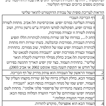
לפילוסופיה", יהיה על תלמיד/ת המחקר להגיש את עבודת הדוקטור ב-2
עותקים נוספים כרוכים ובצירוף תקליטור.
הוראות לעריכת סופית של עבודת הדוקטורט לתואר שלישי
1.
דף הכריכה העברי
בשורה העליונה במרכז יופיע: אוניברסיטת תל-אביב. מתחת לשורה
זו במרכז יופיע, הפקולטה למדעי החברה ע"ש גרשון גורדון, ושוב
מתחת לשורה זו ובצורה ממורכזת,
החוג ל-..., במרווח של 10 שורות מתחת לכותרות הללו תופיע
כותרת העבודה, ממורכזת ובהבלטה. בשתי שורות רווח מתחת
לכותרת העבודה יופיע שמו של התלמיד, שוב ממורכז. בתחתית
העמוד ובצורה ממורכזת יופיע: "העבודה מוגשת לסנאט של
אוניברסיטת תל-אביב כחלק ממילוי הדרישות לקבלת תואר
שלישי". בתחתית העמוד, בצד ימין יופיע תאריך ההגשה בפירוט
של חודש או תקופת השנה (כמו אוגוסט 2002 או אביב 2003).
2.
העמוד הראשון של העבודה הוא עותק מדויק של דף הכריכה.
3.
בעמוד הבא, בחלק העליון ברווח של 10 שורות מקצהו העליון של
העמוד, יופיע שמו של מנחה העבודה בנוסח הבא: "העבודה
הנוכחית בוצעה בהנחייתו של פרופסור פלוני אלמוני". מתחת לשם
המנחה יופיעו שמותיהם של חברי הוועדה המלווה בנוסח הבא:
"שמות חברי הוועדה המלווה:"
4.
העמוד הבא הוא אופציונלי, מוקדש לתודות.