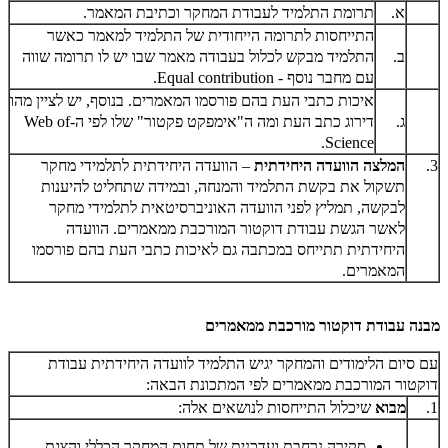
א.
תרומת התלמיד לעבודת המחקר וכתיבת המאמר.
התייחסות לתרומה הייחודית של התלמיד למאמר כאשר
ב.
התלמיד מבקש לכלול בעבודה מאמר שבו יש לו תרומה שווה
עם מחבר נוסף -
Equal contribution
.
איכות כתבי העת בהם פורסמו המאמרים. בנוסף, יש לציין מהו
ג.
דירוג כתב העת ומה ה"אימפקט פקטור" שלו לפי ה-
Web of
.
Science
3.
המלצה הוועדה היחידתית
– הוועדה היחידתית לתלמידי מחקר
תשקול את בקשת התלמיד והמנחה, ובמידה שתחליט להיענות
לבקשה, תמליץ לפני הוועדה האוניברסיטאית לתלמידי מחקר
לאשר הגשת עבודת דוקטור המורכבת ממאמרים. הוועדה
היחידתית תתייחס במכתבה גם לאיכות כתבי העת בהם פורסמו
המאמרים.
מבנה עבודת דוקטור מורכבת ממאמרים
עם סיום הלימודים והמחקר יגיש התלמיד לוועדה היחידתית עבודת
דוקטור המורכבת ממאמרים לפי המתכונת הבאה:
1.
מבוא
שיכלול התייחסות לנושאים אלה:
סקירה נרחבת ועדכנית של תחום המחקר הכללי והצגת