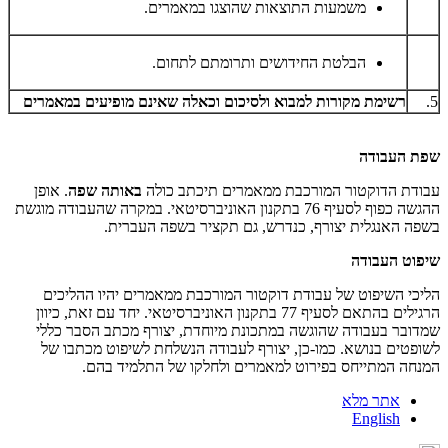
משמעות התוצאות שהוצגו במאמרים.
הבלטת החידושים ותרומתם לתחום.
5.
רשימת מקורות למבוא ולסיכום וכאלה שאינם מופיעים במאמרים
שפת העבודה
עבודת הדוקטור המורכבת ממאמרים תיכתב כולה
באותה שפה
. אופן
ההגשה כפוף לסעיף 76 בתקנון האוניברסיטאי. במקרה שהעבודה מוגשת
בשפה האנגלית יצורף, כנדרש, גם תקציר בשפה העברית.
שיפוט העבודה
הליכי השיפוט של עבודת דוקטור המורכבת ממאמרים יהיו ההליכים
הרגילים בהתאם לסעיף 77 בתקנון האוניברסיטאי. יחד עם זאת, כיוון
שמדובר בעבודה שהוגשה במתכונת מיוחדת, יצורף מכתב הסבר כללי
לשופטים בנושא. כמו-כן, יצורף לעבודה הנשלחת לשיפוט מכתבו של
המנחה המתייחס בפירוט למאמרים ולחלקו של התלמיד בהם.
אתר מלא
English