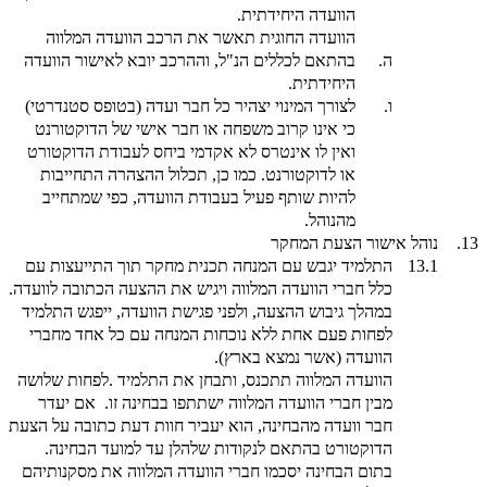
הוועדה היחידתית.
הוועדה החוגית תאשר את הרכב הוועדה המלווה
ה.
בהתאם לכללים הנ"ל, וההרכב יובא לאישור הוועדה
היחידתית.
ו.
לצורך המינוי יצהיר כל חבר ועדה (בטופס סטנדרטי)
כי אינו קרוב משפחה או חבר אישי של הדוקטורנט
ואין לו אינטרס לא אקדמי ביחס לעבודת הדוקטורט
או לדוקטורנט. כמו כן, תכלול ההצהרה התחייבות
להיות שותף פעיל בעבודת הוועדה, כפי שמתחייב
מהנוהל.
13.
נוהל אישור הצעת המחקר
13.1
התלמיד יגבש עם המנחה תכנית מחקר תוך התייעצות עם
כלל חברי הוועדה המלווה ויגיש את ההצעה הכתובה לוועדה.
במהלך גיבוש ההצעה, ולפני פגישת הוועדה, ייפגש התלמיד
לפחות פעם אחת ללא נוכחות המנחה עם כל אחד מחברי
הוועדה (אשר נמצא בארץ).
הוועדה המלווה תתכנס, ותבחן את התלמיד .לפחות שלושה
מבין חברי הוועדה המלווה ישתתפו בבחינה זו. אם יעדר
חבר וועדה מהבחינה, הוא יעביר חוות דעת כתובה על הצעת
הדוקטורט בהתאם לנקודות שלהלן עד למועד הבחינה.
בתום הבחינה יסכמו חברי הוועדה המלווה את מסקנותיהם