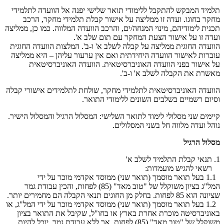
תלמיד המבקש להתקבל ללימודי תואר שלישי יפנה אל הוועדה לתלמידי
מחקר בחוגו. ועדה זו ממליצה על אישור קבלת תלמידי מחקר, הרכב
תכנית לימודיהם, מינוי המנחה/ים, והרכב הוועדה המלווה. כמו כן, ממליצה
ועדה זו על אישור הצעת המחקר עם תום שלב א'.
הוועדה החוגית ממליצה על קבלה לשלב א' ו-ב'. המלצות הוועדה החוגית
עוברות לאישור הוועדה היחידתית ואם אין ערעור עליהן – היא ממליצה
על אישור בפני הוועדה האוניברסיטאית. הוועדה האוניברסיטאית
מאשרת את הקבלה לשלב א' ו-ב'.
הוועדה האוניברסיטאית לתלמידי מחקר, שולחת לתלמידים אישורי קבלה
וסיום רשמיים בשלבים השונים ללימודי התואר.
קיימים שני מסלולי לימוד לתואר השלישי: המסלול הרגיל והמסלול הישיר.
נוהל ועדה מלווה חל בשני המסלולים.
מסלול הרגיל
1. תנאי קבלת התלמיד לשלב א'
רשאי להגיש מועמדות:
1.1 בעל תואר מוסמך (תואר שני) ממוסד אקדמי מוכר על ידי
המל"ג בציון משוקלל של "טוב מאד" (85) לפחות, והכין עבודת גמר
שציונה הוא 85 לפחות. בחלק מן החוגים תנאי הקבלה הם מחמירים יותר.
1.2 בעל תואר מוסמך (תואר שני) ממוסד אקדמי מוכר על ידי המל"ג, או
באוניברסיטה מוכרת אחרת בארץ או בחו"ל, שקיבל את התואר בציון
משוקלל של "טוב מאד" (85) לפחות, אך ללא עבודת גמר, יוכל להיות