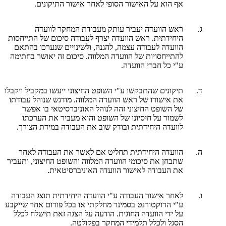
אף הוא על האישור הסופי לאחר אישור התיקונים.
ג.
ראש הוועדה יעביר עותק מעבודת המחקר לוועדה
היחידתית. ראש הוועדה יצרף לעבודה סיכום של התייחסות
הוועדה לעבודה עצמה, להגנה, ולשינויים שנערכו בהתאם
להתייחסויות של הוועדה המלווה. סיכום זה יאושר בחתימה
ע"י כל חברי הוועדה.
ד.
תיקונים שהתבקשו ע"י השופט החיצוני ייעשו במקביל ויקבלו
את אישורו של ראש הוועדה המלווה. מודגש שנוהל עבודתו
של השופט החיצוני זהה לנוהל האוניברסיטאי בו אפשר
לשמור על חיסיונו של השופט והוא מעביר את הערכתו
לוועדה היחידתית ובודק שוב את העבודה במידת הצורך.
ה.
הוועדה היחידתית תחליט אם לאשר את העבודה לאחר
שתבחן את סיכומי הוועדה המלווה והשופט החיצוני, ותעביר
את העבודה לאישור הוועדה האוניברסיטאית.
ו.
לאחר אישור העבודה ע"י הוועדה היחידתית תוצג העבודה
ע"י הדוקטורנט בסמינר מחלקתי או בכל פורום אחר שייקבע
על ידי הוועדה החוגית. הודעה על הצגה זאת תישלח לכלל
הסגל ולכלל תלמידי המחקר בפקולטה.