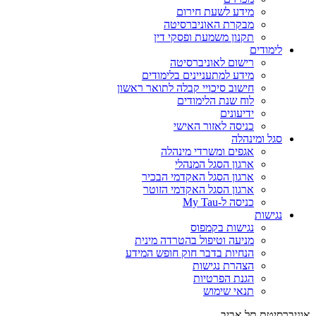
מידע לשעת חירום
מבקרת האוניברסיטה
תקנון משמעת ופסקי דין
לימודים
רישום לאוניברסיטה
מידע למתעניינים בלימודים
חישוב סיכויי קבלה לתואר ראשון
לוח שנת הלימודים
ידיעונים
כניסה לאזור האישי
סגל ומינהלה
אגפים ומשרדי מינהלה
ארגון הסגל המנהלי
ארגון הסגל האקדמי הבכיר
ארגון הסגל האקדמי הזוטר
כניסה ל-My Tau
נגישות
נגישות בקמפוס
מניעה וטיפול בהטרדה מינית
הנחיות בדבר חוק חופש המידע
הצהרת נגישות
הגנת הפרטיות
תנאי שימוש
אוניברסיטת תל אביב