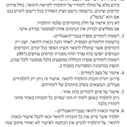
מידע מלא על מהלך לימודיו של התלמיד לקראת התואר, כולל פירוט
קורסים וציונים. ברשומה נרשם הציון האחרון בכל רישום לקורס (גם
אם הוא "נכשל").
לא ניתן אישור על חלק מהקורסים שלמד התלמיד.
אנו ממליצים לבדוק את הנתונים אחת לסמסטר במידע אישי.
3.
רשומת לימודים סופית (עברית/אנגלית) -
ברשומת הלימודים הסופית, לאחר הזנת זכאות לתואר, יוצגו רק
הקורסים אשר שוקללו לתואר והציון הסופי בכל קורס. הקורסים
העודפים יופיעו בדף נפרד תחת מסגרת קורסים עודפים (997).
רשומת לימודים סופית הכוללת ממוצעים (לכל סמסטר ולכל שנה),
תונפק במתכונת המפורטת בסעיף 2.
4.
אישור על מצב לימודים -
פירוט יתרת חובות התלמיד לתואר. אישור זה ניתן רק לתלמידים
פעילים, הנמצאים בשלב מתקדם של לימודיהם.
5.
אישור על סיום לימודים בחוג אחד -
ניתן לתלמיד באופן לימוד דו-חוגי שסיים כל חובותיו באחד מחוגי
לימודיו בלבד.
6.
אישור זכאות לתואר (עברית/אנגלית) -
תלמיד אשר סיים את כל חובותיו לתואר זכאי לקבל אישור זכאות
לתואר. על התלמיד להגיש את הבקשה לאישור לא יאוחר מתום שנה