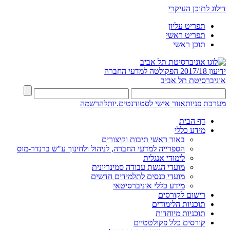
דילוג לתוכן העיקרי
תפריט עליון
תפריט ראשי
תוכן ראשי
ידיעון 2017/18
הפקולטה למדעי החברה
אוניברסיטת תל אביב
מערכת פניות
אזור אישי לסטודנטים.יות
להרשמה
דף הבית
מידע כללי
באור ראשי תיבות וקיצורים
הספרייה למדעי החברה, לניהול ולחינוך ע"ש ברנדר-מוס
לימודי אנגלית
מועדי הגשת עבודה סמינריונית
מועדי כנסים לתלמידים חדשים
מידע כללי אוניברסיטאי
רישום לקורסים
תוכניות הלימודים
תוכניות מיוחדות
קורסים כלל פקולטטיים