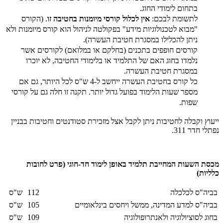
בתחום לימודי החוג.
לתשומת לבכם:
אין לכלול קורסי מיומנות בחטיבה זו
. (הקורס
"מבוא לטכנולוגיות מידע" בפקולטה לניהול הוא קורס מיומנות ולא
ניתן להכלילו במסגרת חטיבת העשרה).
קורסים חופפים בתכנים (בחלקם או במלואם) לקורסים אשר
נלמדו בחוג האם של התלמיד או בלימודי החטיבה, לא יוכרו
במסגרת חטיבת העשרה.
כל קורס בחטיבת העשרה ייחשב ל-4 ש"ס לכל היותר, גם אם
מספר שעות הלימוד בפועל גדול יותר. תקנה זו חלה גם על קורסי
שפות.
ייעוץ וקבלה לחטיבות ניתן לקבל אצל מזכירת סטודנטים וחטיבות בבניין
נפתלי חדר 311.
מכסת השעות המחייבת תלמיד באופן לימוד חד-חוגי (פרט לחובות
כלליות)
בביה"ס לכלכלה
112
ש"ס
בביה"ס למדע המדינה, ממשל ויחסים בינלאומיים
105
ש"ס
בחוג לסוציולוגיה ולאנתרופולוגיה
109
ש"ס