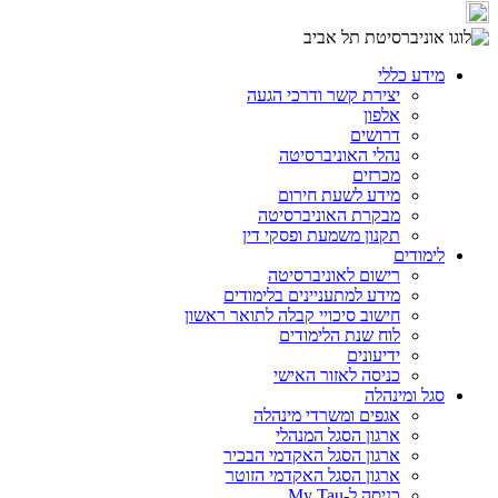
מידע כללי
יצירת קשר ודרכי הגעה
אלפון
דרושים
נהלי האוניברסיטה
מכרזים
מידע לשעת חירום
מבקרת האוניברסיטה
תקנון משמעת ופסקי דין
לימודים
רישום לאוניברסיטה
מידע למתעניינים בלימודים
חישוב סיכויי קבלה לתואר ראשון
לוח שנת הלימודים
ידיעונים
כניסה לאזור האישי
סגל ומינהלה
אגפים ומשרדי מינהלה
ארגון הסגל המנהלי
ארגון הסגל האקדמי הבכיר
ארגון הסגל האקדמי הזוטר
כניסה ל-My Tau