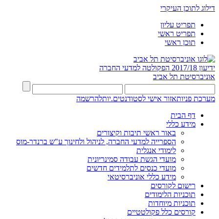
דילוג לתוכן העיקרי
תפריט עליון
תפריט ראשי
תוכן ראשי
ידיעון 2017/18
הפקולטה למדעי החברה
אוניברסיטת תל אביב
מערכת פניות
אזור אישי לסטודנטים.יות
להרשמה
דף הבית
מידע כללי
באור ראשי תיבות וקיצורים
הספרייה למדעי החברה, לניהול ולחינוך ע"ש ברנדר-מוס
לימודי אנגלית
מועדי הגשת עבודה סמינריונית
מועדי כנסים לתלמידים חדשים
מידע כללי אוניברסיטאי
רישום לקורסים
תוכניות הלימודים
תוכניות מיוחדות
קורסים כלל פקולטטיים