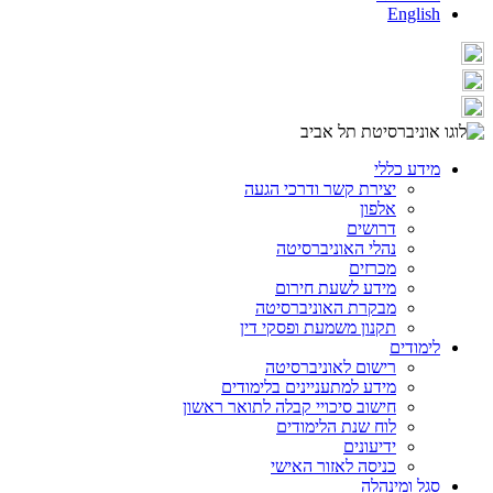
English
מידע כללי
יצירת קשר ודרכי הגעה
אלפון
דרושים
נהלי האוניברסיטה
מכרזים
מידע לשעת חירום
מבקרת האוניברסיטה
תקנון משמעת ופסקי דין
לימודים
רישום לאוניברסיטה
מידע למתעניינים בלימודים
חישוב סיכויי קבלה לתואר ראשון
לוח שנת הלימודים
ידיעונים
כניסה לאזור האישי
סגל ומינהלה