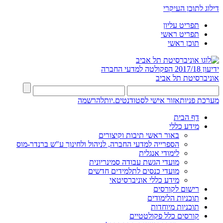
דילוג לתוכן העיקרי
תפריט עליון
תפריט ראשי
תוכן ראשי
ידיעון 2017/18
הפקולטה למדעי החברה
אוניברסיטת תל אביב
מערכת פניות
אזור אישי לסטודנטים.יות
להרשמה
דף הבית
מידע כללי
באור ראשי תיבות וקיצורים
הספרייה למדעי החברה, לניהול ולחינוך ע"ש ברנדר-מוס
לימודי אנגלית
מועדי הגשת עבודה סמינריונית
מועדי כנסים לתלמידים חדשים
מידע כללי אוניברסיטאי
רישום לקורסים
תוכניות הלימודים
תוכניות מיוחדות
קורסים כלל פקולטטיים