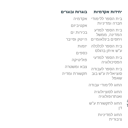
יחידות אקדמיות
בוגרות ובוגרים
בית הספר ללימודי
אקדמיה
חברה ומדיניות
אקטיביזם
בית הספר למדע
בכירות.ים
המדינה, ממשל
ויחסים בינלאומיים
הייטק וסייבר
בית הספר לכלכלה
יזמות
ע"ש איתן ברגלס
כספים
בית הספר למדעי
פוליטיקה
הפסיכולוגיה
צבא ומשטרה
בית הספר לעבודה
סוציאלית ע"ש בוב
תקשורת ומדיה
שאפל
החוג ללימודי עבודה
החוג לסוציולוגיה
ואנתרופולוגיה
החוג לתקשורת ע"ש
דן
החוג למדיניות
ציבורית