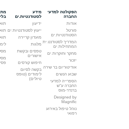
הפקולטה למדעי
מידע
מתענ
החברה
לסטודנטיות.ים
בלי
אודות
ידיעון
תואר
פורטל
ייעוץ לסטודנטיות.ים
תואר
הסטודנטיות.ים
מועדון קריירה
תואר
המדריך לסטודנט.ית
מלגות
לימו
המתחילות.ים
טפסים ובקשת
מסלו
מחקר וחוקרות.ים
אישורים
מסל
יזכור
חיפוש קורסים
פסי
אודיטוריום בר שירה
בקשה לסיום
שבוע הנשים
לימודים (טופס
טיולים)
הספרייה למדעי
החברה ע"ש
ברנדר-מוס
Designed by
Magnific
נוהל טיפול באירוע
רפואי