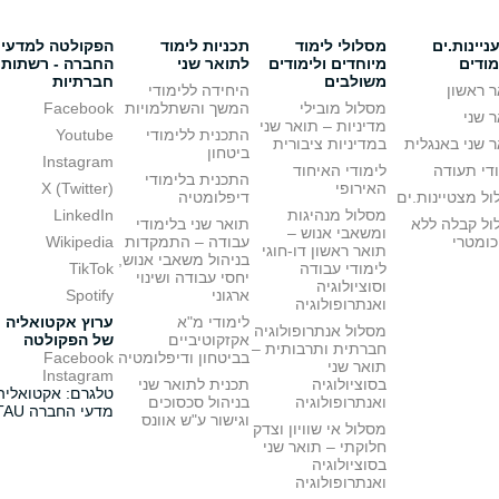
יינות.ים
מסלולי לימוד
תכניות לימוד
הפקולטה למדעי
מודים
מיוחדים ולימודים
לתואר שני
החברה - רשתות
משולבים
חברתיות
 ראשון
היחידה ללימודי
מסלול מובילי
המשך והשתלמויות
Facebook
 שני
מדיניות – תואר שני
התכנית ללימודי
Youtube
 שני באנגלית
במדיניות ציבורית
ביטחון
Instagram
די תעודה
לימודי האיחוד
התכנית בלימודי
האירופי
X (Twitter)
ל מצטיינות.ים
דיפלומטיה
מסלול מנהיגות
LinkedIn
ול קבלה ללא
תואר שני בלימודי
ומשאבי אנוש –
כומטרי
עבודה – התמקדות
Wikipedia
תואר ראשון דו-חוגי
בניהול משאבי אנוש,
לימודי עבודה
TikTok
יחסי עבודה ושינוי
וסוציולוגיה
ארגוני
Spotify
ואנתרופולוגיה
לימודי מ"א
ערוץ אקטואליה
מסלול אנתרופולוגיה
אקזקוטיביים
של הפקולטה
חברתית ותרבותית –
בביטחון ודיפלומטיה
Facebook
תואר שני
Instagram
בסוציולוגיה
תכנית לתואר שני
טלגרם: אקטואליה
ואנתרופולוגיה
בניהול סכסוכים
מדעי החברה TAU
וגישור ע"ש אוונס
מסלול אי שוויון וצדק
חלוקתי – תואר שני
בסוציולוגיה
ואנתרופולוגיה