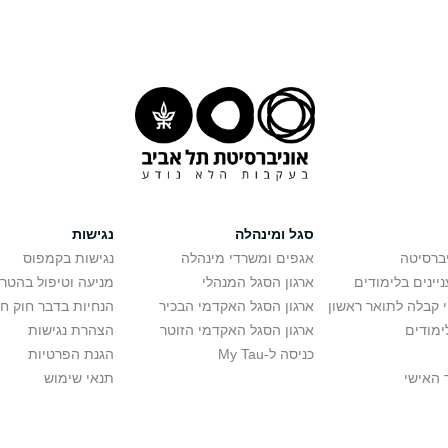
סגל ומינהלה
נגישות
יברסיטה
אגפים ומשרדי מינהלה
נגישות בקמפוס
יינים בלימודים
ארגון הסגל המנהלי
מניעה וטיפול בהטר
י קבלה לתואר ראשון
ארגון הסגל האקדמי הבכיר
הנחיות בדבר חוק ח
ימודים
ארגון הסגל האקדמי הזוטר
הצהרת נגישות
כניסה ל-My Tau
הגנת הפרטיות
 האישי
תנאי שימוש