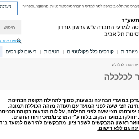
מערכת פ
יברסיטת תל-אביב
הפקולטה למדעי החברה
סגל
סטודנטיות.ים
English
ספרייה
 תשע"ז
חיפוש
טה למדעי החברה
ע"ש גרשון גורדון
סיטת תל אביב
חיפוש באתר ז
מיוחדות
קורסים כלל פקולטטיים
חטיבות
רישום לקורסים
|
|
|
ית הספר לכלכלה
 לכלכלה