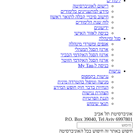
לימודים
רישום לאוניברסיטה
מידע למתעניינים בלימודים
חישוב סיכויי קבלה לתואר ראשון
לוח שנת הלימודים
ידיעונים
כניסה לאזור האישי
סגל ומינהלה
אגפים ומשרדי מינהלה
ארגון הסגל המנהלי
ארגון הסגל האקדמי הבכיר
ארגון הסגל האקדמי הזוטר
כניסה ל-My Tau
נגישות
נגישות בקמפוס
מניעה וטיפול בהטרדה מינית
הנחיות בדבר חוק חופש המידע
הצהרת נגישות
הגנת הפרטיות
תנאי שימוש
אוניברסיטת תל אביב
P.O. Box 39040, Tel Aviv 6997801
חיפוש באתר זה
חיפוש בכל האוניברסיטה