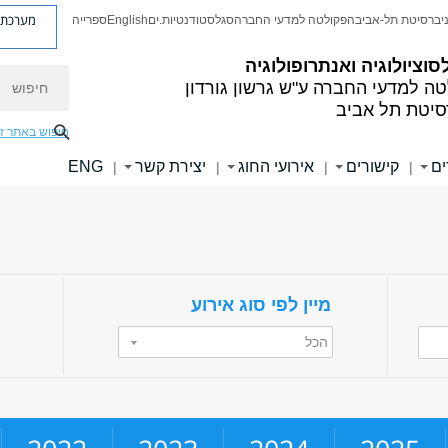
מערכת פ
יברסיטת תל-אביב
הפקולטה למדעי החברה
סגל
סטודנטיות.ים
English
ספרייה
סוציולוגיה ואנתרופולוגיה
חיפוש
טה למדעי החברה
ע"ש גרשון גורדון
סיטת תל אביב
חיפוש באתר ז
ים
קישורים
אירועי החוג
יצירת קשר
ENG
|
|
|
|
מיין לפי סוג אירוע
הכל