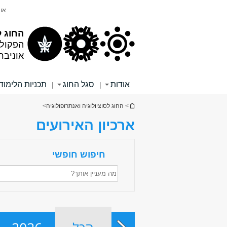
תוכן
תפריט
אונ
עליון
ראשי
החוג ל
הפקול
אוניבר
אודות
סגל החוג
תכניות הלימוד
|
|
הינך נמצא כאן
>
החוג לסוציולוגיה ואנתרופולוגיה
>
ארכיון האירועים
חיפוש חופשי