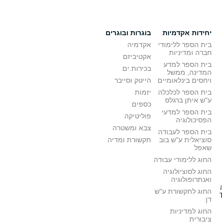
יחידות אקדמיות
בוגרות ובוגרים
בית הספר ללימודי
אקדמיה
חברה ומדיניות
אקטיביזם
בית הספר למדע
בכירות.ים
המדינה, ממשל
ויחסים בינלאומיים
הייטק וסייבר
בית הספר לכלכלה
יזמות
ע"ש איתן ברגלס
כספים
בית הספר למדעי
פוליטיקה
הפסיכולוגיה
צבא ומשטרה
בית הספר לעבודה
סוציאלית ע"ש בוב
תקשורת ומדיה
שאפל
החוג ללימודי עבודה
החוג לסוציולוגיה
ואנתרופולוגיה
החוג לתקשורת ע"ש
דן
החוג למדיניות
ציבורית