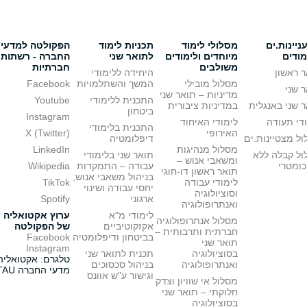
יינות.ים
מסלולי לימוד
תכניות לימוד
הפקולטה למדעי
מודים
מיוחדים ולימודים
לתואר שני
החברה - רשתות
משולבים
חברתיות
 ראשון
היחידה ללימודי
מסלול מובילי
המשך והשתלמויות
Facebook
 שני
מדיניות – תואר שני
התכנית ללימודי
Youtube
 שני באנגלית
במדיניות ציבורית
ביטחון
Instagram
די תעודה
לימודי האיחוד
התכנית בלימודי
האירופי
X (Twitter)
ל מצטיינות.ים
דיפלומטיה
מסלול מנהיגות
LinkedIn
ול קבלה ללא
תואר שני בלימודי
ומשאבי אנוש –
כומטרי
עבודה – התמקדות
Wikipedia
תואר ראשון דו-חוגי
בניהול משאבי אנוש,
לימודי עבודה
TikTok
יחסי עבודה ושינוי
וסוציולוגיה
ארגוני
Spotify
ואנתרופולוגיה
לימודי מ"א
ערוץ אקטואליה
מסלול אנתרופולוגיה
אקזקוטיביים
של הפקולטה
חברתית ותרבותית –
בביטחון ודיפלומטיה
Facebook
תואר שני
Instagram
בסוציולוגיה
תכנית לתואר שני
טלגרם: אקטואליה
ואנתרופולוגיה
בניהול סכסוכים
מדעי החברה TAU
וגישור ע"ש אוונס
מסלול אי שוויון וצדק
חלוקתי – תואר שני
בסוציולוגיה