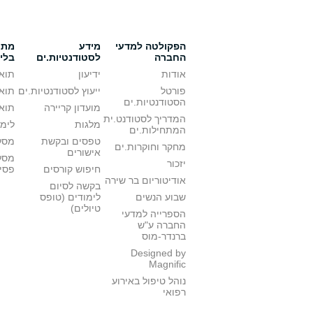
הפקולטה למדעי
מידע
מתענ
החברה
לסטודנטיות.ים
בלי
אודות
ידיעון
תואר
פורטל
ייעוץ לסטודנטיות.ים
תואר
הסטודנטיות.ים
מועדון קריירה
תואר
המדריך לסטודנט.ית
מלגות
לימו
המתחילות.ים
טפסים ובקשת
מסלו
מחקר וחוקרות.ים
אישורים
מסל
יזכור
חיפוש קורסים
פסי
אודיטוריום בר שירה
בקשה לסיום
שבוע הנשים
לימודים (טופס
טיולים)
הספרייה למדעי
החברה ע"ש
ברנדר-מוס
Designed by
Magnific
נוהל טיפול באירוע
רפואי