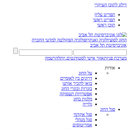
דילוג לתוכן העיקרי
תפריט עליון
תפריט ראשי
תוכן ראשי
החוג לסוציולוגיה ואנתרופולוגיה
הפקולטה למדעי החברה
אוניברסיטת תל אביב
מערכת פניות
אזור אישי לסטודנטים.יות
להרשמה
אודות
על החוג
דרוגים בין לאומיים
בואו להכיר אותנו
בוגרות ובוגרי החוג
אפשרויות תעסוקה
מלגות בחוג
גלריה
סגל החוג
סגל אקדמי
סגל מנהלי
אמריטוסים