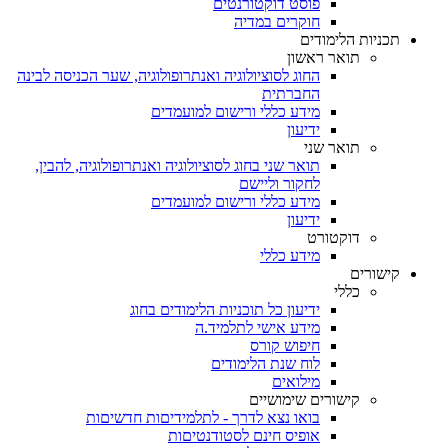
פוסט דוקטורנטים
חוקרים במדיה
תכניות הלימודים
תואר ראשון
החוג לסוציולוגיה ואנתרופולוגיה, שער הכניסה לבינה
החברתית
מידע כללי ורישום למועמדים
ידיעון
תואר שני
תואר שני בחוג לסוציולוגיה ואנתרופולוגיה, להבין,
לחקור וליישם
מידע כללי ורישום למועמדים
ידיעון
דוקטורט
מידע כללי
קישורים
כללי
ידיעון כל תוכניות הלימודים בחוג
מידע אישי לתלמיד.ה
חיפוש קורס
לוח שנת הלימודים
מילואים
קישורים שימושיים
בואו נצא לדרך - לתלמידיםות חדשיםות
אופיס חינם לסטודנטיםות