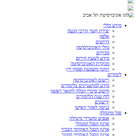
מידע כללי
יצירת קשר ודרכי הגעה
אלפון
דרושים
נהלי האוניברסיטה
מכרזים
מידע לשעת חירום
מבקרת האוניברסיטה
תקנון משמעת ופסקי דין
לימודים
רישום לאוניברסיטה
מידע למתעניינים בלימודים
חישוב סיכויי קבלה לתואר ראשון
לוח שנת הלימודים
ידיעונים
כניסה לאזור האישי
סגל ומינהלה
אגפים ומשרדי מינהלה
ארגון הסגל המנהלי
ארגון הסגל האקדמי הבכיר
ארגון הסגל האקדמי הזוטר