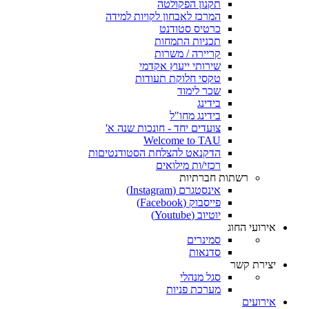
תקנון הפקולטה
המרכז לאבחון לקויות למידה
כרטיס סטודנט
תכניות התמחות
קריירה / משרות
שירותי ייעוץ אקדמי
טקסי חלוקת תעודות
שכר לימוד
בידינג
בידינג מחו"ל
צועדים יחד - חונכות שנה א'
Welcome to TAU
הדקנאט להצלחת הסטודנטיםות
רכזי/ות מילואים
רשתות חברתיות
אינסטגרם (Instagram)
פייסבוק (Facebook)
יוטיוב (Youtube)
אירועי החוג
סמינרים
סדנאות
יצירת קשר
סגל מנהלי
מערכת פניות
אירועים