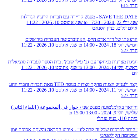
חדר 615
SAVE THE DATE - מפגש קריירה עם חברות הייעוץ הגדולות
שני, יולי 22, 2024 - 17:30
to
שני, אוגוסט 10, 2026 - 11:22
אולם יגלום, בניין הסנאט
הרצאתו של ד״ר אדם הייס, האוניברסיטה העברית בירושלים
חמישי, יולי 18, 2024 - 14:00
to
שני, אוגוסט 10, 2026 - 11:22
חדר 527
חגיגת מצוינות במחקר עם גב' עילי קובץ’, בית הספר לעבודה סוציאלית
ראשון, יולי 14, 2024 - 13:00
to
שני, אוגוסט 10, 2026 - 11:22
זום
קצר ולעניין: הצגות מחקר קצרות בנוסח TED מאת חברות וחברי החוג
חמישי, יולי 11, 2024 - 14:00
to
שני, אוגוסט 10, 2026 - 11:22
חדר 527
חיוואר באלמג'מועה מפגש שני \ حوار في ألمجموعة ( اللقاء الثاني)
שלישי, יולי 9, 2024 -
13:00
to
15:00
כיתה 110, בניין נפתלי
”הותר לפרסום שכל זה קרה לנו“ - אירוע הקראה והשקת אסופת יומן
המלחמה הקולקטיבי