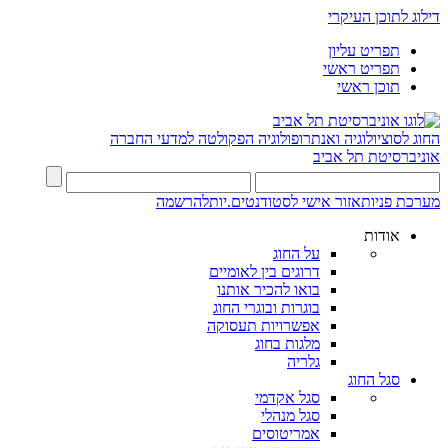
דילוג לתוכן העיקרי
תפריט עליון
תפריט ראשי
תוכן ראשי
החוג לסוציולוגיה ואנתרופולוגיה
הפקולטה למדעי החברה
אוניברסיטת תל אביב
מערכת פניות
אזור אישי לסטודנטים.יות
להרשמה
אודות
על החוג
דרוגים בין לאומיים
בואו להכיר אותנו
בוגרות ובוגרי החוג
אפשרויות תעסוקה
מלגות בחוג
גלריה
סגל החוג
סגל אקדמי
סגל מנהלי
אמריטוסים