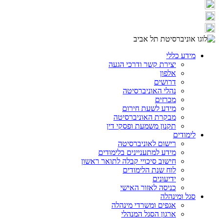
מידע כללי
יצירת קשר ודרכי הגעה
אלפון
דרושים
נהלי האוניברסיטה
מכרזים
מידע לשעת חירום
מבקרת האוניברסיטה
תקנון משמעת ופסקי דין
לימודים
רישום לאוניברסיטה
מידע למתעניינים בלימודים
חישוב סיכויי קבלה לתואר ראשון
לוח שנת הלימודים
ידיעונים
כניסה לאזור האישי
סגל ומינהלה
אגפים ומשרדי מינהלה
ארגון הסגל המנהלי