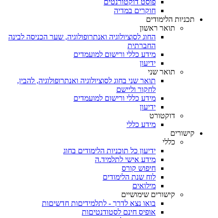
פוסט דוקטורנטים
חוקרים במדיה
תכניות הלימודים
תואר ראשון
החוג לסוציולוגיה ואנתרופולוגיה, שער הכניסה לבינה
החברתית
מידע כללי ורישום למועמדים
ידיעון
תואר שני
תואר שני בחוג לסוציולוגיה ואנתרופולוגיה, להבין,
לחקור וליישם
מידע כללי ורישום למועמדים
ידיעון
דוקטורט
מידע כללי
קישורים
כללי
ידיעון כל תוכניות הלימודים בחוג
מידע אישי לתלמיד.ה
חיפוש קורס
לוח שנת הלימודים
מילואים
קישורים שימושיים
בואו נצא לדרך - לתלמידיםות חדשיםות
אופיס חינם לסטודנטיםות