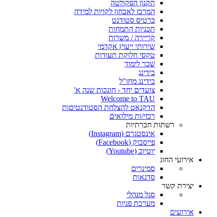
תקנון הפקולטה
המרכז לאבחון לקויות למידה
כרטיס סטודנט
תכניות התמחות
קריירה / משרות
שירותי ייעוץ אקדמי
טקסי חלוקת תעודות
שכר לימוד
בידינג
בידינג מחו"ל
צועדים יחד - חונכות שנה א'
Welcome to TAU
הדקנאט להצלחת הסטודנטיםות
רכזי/ות מילואים
רשתות חברתיות
אינסטגרם (Instagram)
פייסבוק (Facebook)
יוטיוב (Youtube)
אירועי החוג
סמינרים
סדנאות
יצירת קשר
סגל מנהלי
מערכת פניות
אירועים