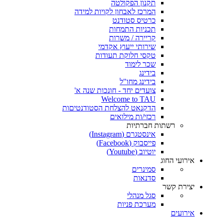
תקנון הפקולטה
המרכז לאבחון לקויות למידה
כרטיס סטודנט
תכניות התמחות
קריירה / משרות
שירותי ייעוץ אקדמי
טקסי חלוקת תעודות
שכר לימוד
בידינג
בידינג מחו"ל
צועדים יחד - חונכות שנה א'
Welcome to TAU
הדקנאט להצלחת הסטודנטיםות
רכזי/ות מילואים
רשתות חברתיות
אינסטגרם (Instagram)
פייסבוק (Facebook)
יוטיוב (Youtube)
אירועי החוג
סמינרים
סדנאות
יצירת קשר
סגל מנהלי
מערכת פניות
אירועים