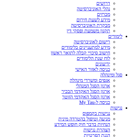
דרושים
נהלי האוניברסיטה
מכרזים
מידע לשעת חירום
מבקרת האוניברסיטה
תקנון משמעת ופסקי דין
לימודים
רישום לאוניברסיטה
מידע למתעניינים בלימודים
חישוב סיכויי קבלה לתואר ראשון
לוח שנת הלימודים
ידיעונים
כניסה לאזור האישי
סגל ומינהלה
אגפים ומשרדי מינהלה
ארגון הסגל המנהלי
ארגון הסגל האקדמי הבכיר
ארגון הסגל האקדמי הזוטר
כניסה ל-My Tau
נגישות
נגישות בקמפוס
מניעה וטיפול בהטרדה מינית
הנחיות בדבר חוק חופש המידע
הצהרת נגישות
הגנת הפרטיות