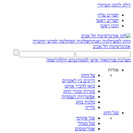
דילוג לתוכן העיקרי
תפריט עליון
תפריט ראשי
תוכן ראשי
החוג לסוציולוגיה ואנתרופולוגיה
הפקולטה למדעי החברה
אוניברסיטת תל אביב
מערכת פניות
אזור אישי לסטודנטים.יות
להרשמה
אודות
על החוג
דרוגים בין לאומיים
בואו להכיר אותנו
בוגרות ובוגרי החוג
אפשרויות תעסוקה
מלגות בחוג
גלריה
סגל החוג
סגל אקדמי
סגל מנהלי
אמריטוסים