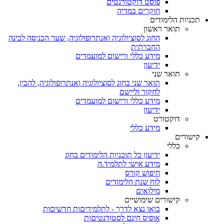
פוסט דוקטורנטים
חוקרים במדיה
תכניות הלימודים
תואר ראשון
החוג לסוציולוגיה ואנתרופולוגיה, שער הכניסה לבינה
החברתית
מידע כללי ורישום למועמדים
ידיעון
תואר שני
תואר שני בחוג לסוציולוגיה ואנתרופולוגיה, להבין,
לחקור וליישם
מידע כללי ורישום למועמדים
ידיעון
דוקטורט
מידע כללי
קישורים
כללי
ידיעון כל תוכניות הלימודים בחוג
מידע אישי לתלמיד.ה
חיפוש קורס
לוח שנת הלימודים
מילואים
קישורים שימושיים
בואו נצא לדרך - לתלמידיםות חדשיםות
אופיס חינם לסטודנטיםות