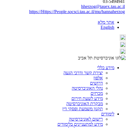
03-5494941
hherzog@tauex.tau.ac.il
https://Https://People.socsci.tau.ac.il/mu/hannaherzog
אתר מלא
English
מידע כללי
יצירת קשר ודרכי הגעה
אלפון
דרושים
נהלי האוניברסיטה
מכרזים
מידע לשעת חירום
מבקרת האוניברסיטה
תקנון משמעת ופסקי דין
לימודים
רישום לאוניברסיטה
מידע למתעניינים בלימודים