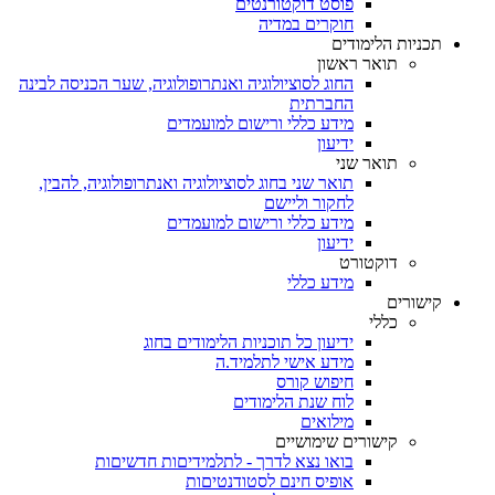
פוסט דוקטורנטים
חוקרים במדיה
תכניות הלימודים
תואר ראשון
החוג לסוציולוגיה ואנתרופולוגיה, שער הכניסה לבינה
החברתית
מידע כללי ורישום למועמדים
ידיעון
תואר שני
תואר שני בחוג לסוציולוגיה ואנתרופולוגיה, להבין,
לחקור וליישם
מידע כללי ורישום למועמדים
ידיעון
דוקטורט
מידע כללי
קישורים
כללי
ידיעון כל תוכניות הלימודים בחוג
מידע אישי לתלמיד.ה
חיפוש קורס
לוח שנת הלימודים
מילואים
קישורים שימושיים
בואו נצא לדרך - לתלמידיםות חדשיםות
אופיס חינם לסטודנטיםות