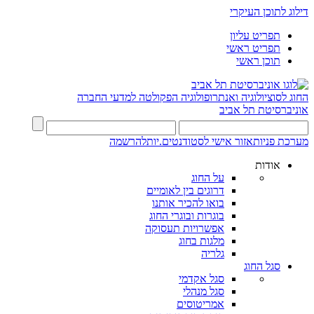
דילוג לתוכן העיקרי
תפריט עליון
תפריט ראשי
תוכן ראשי
החוג לסוציולוגיה ואנתרופולוגיה
הפקולטה למדעי החברה
אוניברסיטת תל אביב
מערכת פניות
אזור אישי לסטודנטים.יות
להרשמה
אודות
על החוג
דרוגים בין לאומיים
בואו להכיר אותנו
בוגרות ובוגרי החוג
אפשרויות תעסוקה
מלגות בחוג
גלריה
סגל החוג
סגל אקדמי
סגל מנהלי
אמריטוסים