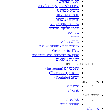
תקנון הפקולטה
המרכז לאבחון לקויות למידה
כרטיס סטודנט
תכניות התמחות
קריירה / משרות
שירותי ייעוץ אקדמי
טקסי חלוקת תעודות
שכר לימוד
בידינג
בידינג מחו"ל
צועדים יחד - חונכות שנה א'
Welcome to TAU
הדקנאט להצלחת הסטודנטיםות
רכזי/ות מילואים
רשתות חברתיות
אינסטגרם (Instagram)
פייסבוק (Facebook)
יוטיוב (Youtube)
אירועי החוג
סמינרים
סדנאות
יצירת קשר
סגל מנהלי
מערכת פניות
אירועים