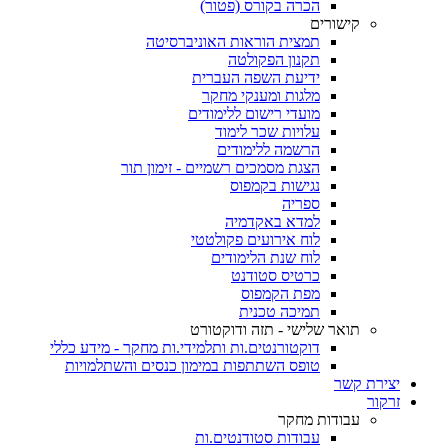
הכרה בקורס (פטור)
קישורים
תמצית הוראות האוניברסיטה
תקנון הפקולטה
ידיעת השפה העברית
מלגות ומענקי מחקר
מועדי רישום ללימודים
עלויות שכר לימוד
הרשמה ללימודים
הצגת מסמכים רשמיים - זימון תור
נגישות בקמפוס
ספריה
למדא באקדמיה
לוח אירועים פקולטטי
לוח שנת הלימודים
כרטיס סטודנט
מפת הקמפוס
תמיכה טכנית
תואר שלישי - תזה ודוקטורט
דוקטורנטים.ות ותלמידי.ות מחקר - מידע כללי
טופס השתתפות במימון כנסים והשתלמויות
יצירת קשר
זרקור
עבודות מחקר
עבודות סטודנטים.ות