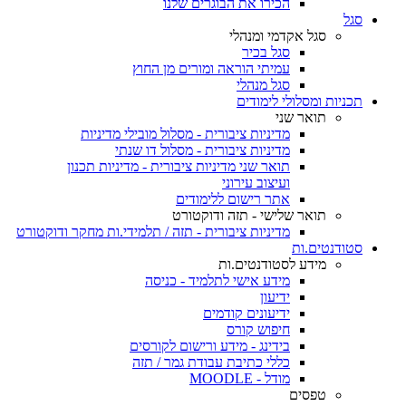
הכירו את הבוגרים שלנו
סגל
סגל אקדמי ומנהלי
סגל בכיר
עמיתי הוראה ומורים מן החוץ
סגל מנהלי
תכניות ומסלולי לימודים
תואר שני
מדיניות ציבורית - מסלול מובילי מדיניות
מדיניות ציבורית - מסלול דו שנתי
תואר שני מדיניות ציבורית - מדיניות תכנון
ועיצוב עירוני
אתר רישום ללימודים
תואר שלישי - תזה ודוקטורט
מדיניות ציבורית - תזה / תלמידי.ות מחקר ודוקטורט
סטודנטים.ות
מידע לסטודנטים.ות
מידע אישי לתלמיד - כניסה
ידיעון
ידיעונים קודמים
חיפוש קורס
בידינג - מידע ורישום לקורסים
כללי כתיבת עבודת גמר / תזה
מודל - MOODLE
טפסים