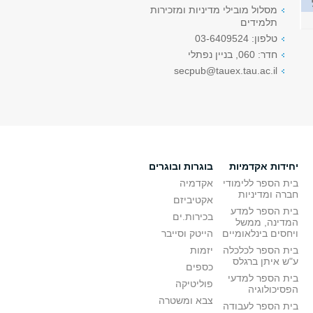
מסלול מובילי מדיניות ומזכירות
תלמידים
טלפון: 03-6409524
חדר: 060, בניין נפתלי
secpub@tauex.tau.ac.il
יחידות אקדמיות
בוגרות ובוגרים
בית הספר ללימודי
אקדמיה
חברה ומדיניות
אקטיביזם
בית הספר למדע
בכירות.ים
המדינה, ממשל
ויחסים בינלאומיים
הייטק וסייבר
בית הספר לכלכלה
יזמות
ע"ש איתן ברגלס
כספים
בית הספר למדעי
פוליטיקה
הפסיכולוגיה
צבא ומשטרה
בית הספר לעבודה