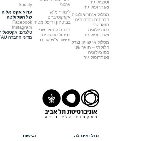
וסוציולוגיה
ארגוני
Spotify
ואנתרופולוגיה
לימודי מ"א
ערוץ אקטואליה
מסלול אנתרופולוגיה
אקזקוטיביים
של הפקולטה
חברתית ותרבותית –
בביטחון ודיפלומטיה
Facebook
תואר שני
Instagram
בסוציולוגיה
תכנית לתואר שני
טלגרם: אקטואליה
ואנתרופולוגיה
בניהול סכסוכים
מדעי החברה TAU
וגישור ע"ש אוונס
מסלול אי שוויון וצדק
חלוקתי – תואר שני
בסוציולוגיה
ואנתרופולוגיה
סגל ומינהלה
נגישות