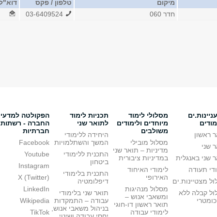
מיקום
טלפון / פקס
דוא"ל
חדר 060
03-6409524
יינות.ים
מסלולי לימוד
תכניות לימוד
הפקולטה למדעי
מודים
מיוחדים ולימודים
לתואר שני
החברה - רשתות
משולבים
חברתיות
 ראשון
היחידה ללימודי
מסלול מובילי
המשך והשתלמויות
Facebook
 שני
מדיניות – תואר שני
התכנית ללימודי
Youtube
 שני באנגלית
במדיניות ציבורית
ביטחון
Instagram
די תעודה
לימודי האיחוד
התכנית בלימודי
האירופי
X (Twitter)
ל מצטיינות.ים
דיפלומטיה
מסלול מנהיגות
LinkedIn
ול קבלה ללא
תואר שני בלימודי
ומשאבי אנוש –
כומטרי
עבודה – התמקדות
Wikipedia
תואר ראשון דו-חוגי
בניהול משאבי אנוש,
לימודי עבודה
TikTok
יחסי עבודה ושינוי