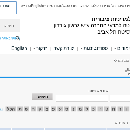
מערכת פ
יברסיטת תל-אביב
הפקולטה למדעי החברה
סגל
סטודנטיות.ים
English
ספרייה
מדיניות ציבורית
חיפוש
טה למדעי החברה
ע"ש גרשון גורדון
סיטת תל אביב
חיפוש באתר ז
ימודים
סטודנטים.ות
יצירת קשר
זרקור
English
|
|
|
|
סגל מנהלי
י
שם משפחה:
ו
ז
ח
ט
י
כ
ל
מ
נ
ס
ע
פ
צ
ק
ר
ש
ת
הכל
נק
 האות א