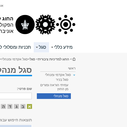
תוכן
תפריט
אונ
עליון
ראשי
החוג ל
הפקול
אוניבר
מידע כללי
סגל
תכניות ומסלולי ל
הינך נמצא כאן
>
החוג למדיניות ציבורית
>
סגל
>
סגל אקדמי ומנהלי
> 
סגל מנהל
ראשי
סגל אקדמי ומנהלי
סגל בכיר
עמיתי הוראה ומורים
שם פרטי:
מן החוץ
סגל מנהלי
א
ב
ג
ד
ה
תוצאות חיפוש עבור