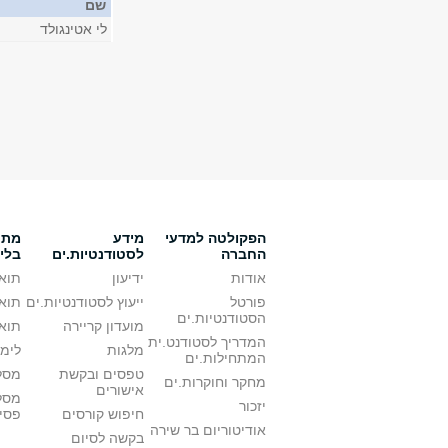
שם
לי אטינגולד
הפקולטה למדעי
מידע
מתענ
החברה
לסטודנטיות.ים
בלי
אודות
ידיעון
תואר
פורטל
ייעוץ לסטודנטיות.ים
תואר
הסטודנטיות.ים
מועדון קריירה
תואר
המדריך לסטודנט.ית
מלגות
לימו
המתחילות.ים
טפסים ובקשת
מסלו
מחקר וחוקרות.ים
אישורים
מסל
יזכור
חיפוש קורסים
פסי
אודיטוריום בר שירה
בקשה לסיום