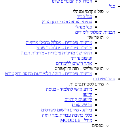
הכירו את הבוגרים שלנו
סגל
סגל אקדמי ומנהלי
סגל בכיר
עמיתי הוראה ומורים מן החוץ
סגל מנהלי
תכניות ומסלולי לימודים
תואר שני
מדיניות ציבורית - מסלול מובילי מדיניות
מדיניות ציבורית - מסלול דו שנתי
תואר שני מדיניות ציבורית - מדיניות תכנון
ועיצוב עירוני
אתר רישום ללימודים
תואר שלישי - תזה ודוקטורט
מדיניות ציבורית - תזה / תלמידי.ות מחקר ודוקטורט
סטודנטים.ות
מידע לסטודנטים.ות
מידע אישי לתלמיד - כניסה
ידיעון
ידיעונים קודמים
חיפוש קורס
בידינג - מידע ורישום לקורסים
כללי כתיבת עבודת גמר / תזה
מודל - MOODLE
טפסים