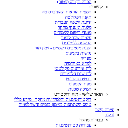
הכרה בקורס (פטור)
קישורים
תמצית הוראות האוניברסיטה
תקנון הפקולטה
ידיעת השפה העברית
מלגות ומענקי מחקר
מועדי רישום ללימודים
עלויות שכר לימוד
הרשמה ללימודים
הצגת מסמכים רשמיים - זימון תור
נגישות בקמפוס
ספריה
למדא באקדמיה
לוח אירועים פקולטטי
לוח שנת הלימודים
כרטיס סטודנט
מפת הקמפוס
תמיכה טכנית
תואר שלישי - תזה ודוקטורט
דוקטורנטים.ות ותלמידי.ות מחקר - מידע כללי
טופס השתתפות במימון כנסים והשתלמויות
יצירת קשר
זרקור
עבודות מחקר
עבודות סטודנטים.ות