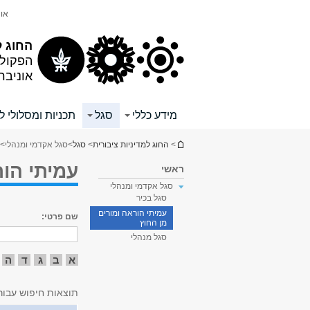
תוכן
תפריט
אונ
עליון
ראשי
החוג ל
הפקול
אוניבר
מידע כללי
סגל
תכניות ומסלולי ל
הינך נמצא כאן
>
החוג למדיניות ציבורית
>
סגל
>
סגל אקדמי ומנהלי
> 
עמיתי הור
ראשי
סגל אקדמי ומנהלי
סגל בכיר
עמיתי הוראה ומורים
שם פרטי:
מן החוץ
סגל מנהלי
א
ב
ג
ד
ה
תוצאות חיפוש עבור