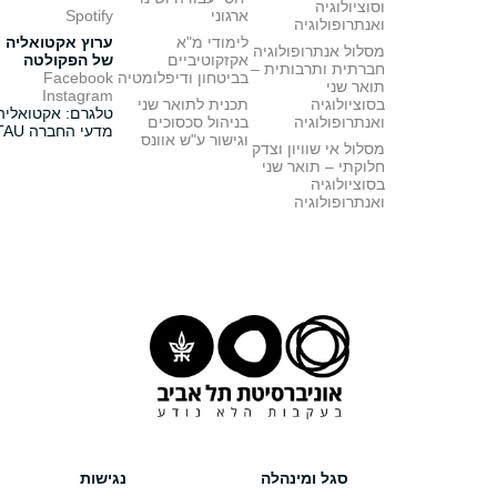
וסוציולוגיה
ארגוני
Spotify
ואנתרופולוגיה
לימודי מ"א
ערוץ אקטואליה
מסלול אנתרופולוגיה
אקזקוטיביים
של הפקולטה
חברתית ותרבותית –
בביטחון ודיפלומטיה
Facebook
תואר שני
Instagram
בסוציולוגיה
תכנית לתואר שני
טלגרם: אקטואליה
ואנתרופולוגיה
בניהול סכסוכים
מדעי החברה TAU
וגישור ע"ש אוונס
מסלול אי שוויון וצדק
חלוקתי – תואר שני
בסוציולוגיה
ואנתרופולוגיה
סגל ומינהלה
נגישות