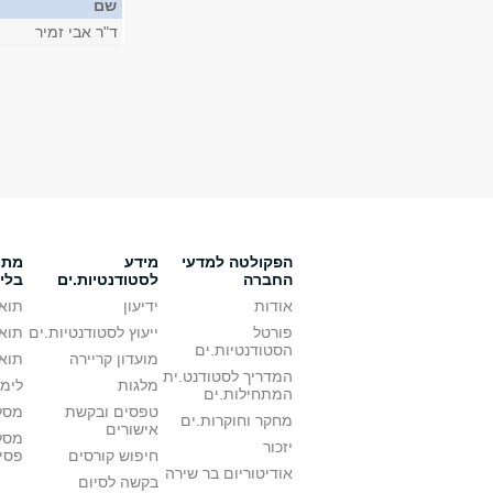
שם
ד"ר אבי זמיר
הפקולטה למדעי
מידע
מתענ
החברה
לסטודנטיות.ים
בלי
אודות
ידיעון
תואר
פורטל
ייעוץ לסטודנטיות.ים
תואר
הסטודנטיות.ים
מועדון קריירה
תואר
המדריך לסטודנט.ית
מלגות
לימו
המתחילות.ים
טפסים ובקשת
מסלו
מחקר וחוקרות.ים
אישורים
מסל
יזכור
חיפוש קורסים
פסי
אודיטוריום בר שירה
בקשה לסיום