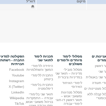
מיקום
דוא"ל
יינות.ים
מסלולי לימוד
תכניות לימוד
הפקולטה למדעי
מודים
מיוחדים ולימודים
לתואר שני
החברה - רשתות
משולבים
חברתיות
 ראשון
היחידה ללימודי
מסלול מובילי
המשך והשתלמויות
Facebook
 שני
מדיניות – תואר שני
התכנית ללימודי
Youtube
 שני באנגלית
במדיניות ציבורית
ביטחון
Instagram
די תעודה
לימודי האיחוד
התכנית בלימודי
האירופי
X (Twitter)
ל מצטיינות.ים
דיפלומטיה
מסלול מנהיגות
LinkedIn
ול קבלה ללא
תואר שני בלימודי
ומשאבי אנוש –
כומטרי
עבודה – התמקדות
Wikipedia
תואר ראשון דו-חוגי
בניהול משאבי אנוש,
לימודי עבודה
TikTok
יחסי עבודה ושינוי