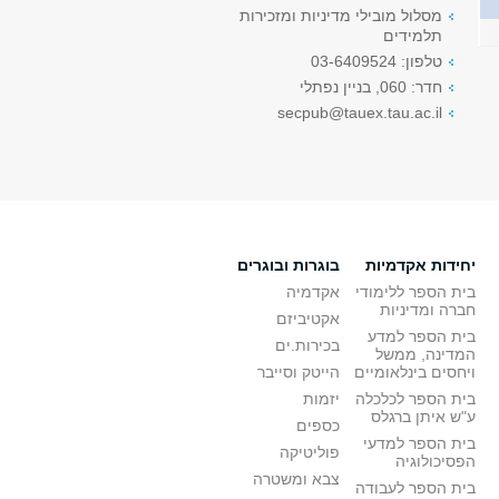
מסלול מובילי מדיניות ומזכירות
תלמידים
טלפון: 03-6409524
חדר: 060, בניין נפתלי
secpub@tauex.tau.ac.il
יחידות אקדמיות
בוגרות ובוגרים
בית הספר ללימודי
אקדמיה
חברה ומדיניות
אקטיביזם
בית הספר למדע
בכירות.ים
המדינה, ממשל
ויחסים בינלאומיים
הייטק וסייבר
בית הספר לכלכלה
יזמות
ע"ש איתן ברגלס
כספים
בית הספר למדעי
פוליטיקה
הפסיכולוגיה
צבא ומשטרה
בית הספר לעבודה