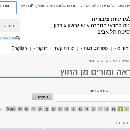
מערכת פ
יברסיטת תל-אביב
הפקולטה למדעי החברה
סגל
סטודנטיות.ים
English
ספרייה
מדיניות ציבורית
חיפוש
טה למדעי החברה
ע"ש גרשון גורדון
סיטת תל אביב
חיפוש באתר ז
ימודים
סטודנטים.ות
יצירת קשר
זרקור
English
|
|
|
|
עמיתי הוראה ומורים מן החוץ
אה ומורים מן החוץ
שם משפחה:
ו
ז
ח
ט
י
כ
ל
מ
נ
ס
ע
פ
צ
ק
ר
ש
ת
הכל
נק
 האות ז