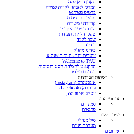
תקנון הפקולטה
המרכז לאבחון לקויות למידה
כרטיס סטודנט
תכניות התמחות
קריירה / משרות
שירותי ייעוץ אקדמי
טקסי חלוקת תעודות
שכר לימוד
בידינג
בידינג מחו"ל
צועדים יחד - חונכות שנה א'
Welcome to TAU
הדקנאט להצלחת הסטודנטיםות
רכזי/ות מילואים
רשתות חברתיות
אינסטגרם (Instagram)
פייסבוק (Facebook)
יוטיוב (Youtube)
אירועי החוג
סמינרים
סדנאות
יצירת קשר
סגל מנהלי
מערכת פניות
אירועים