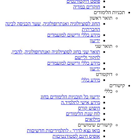
פוסט דוקטורנטים
חוקרים במדיה
תכניות הלימודים
תואר ראשון
החוג לסוציולוגיה ואנתרופולוגיה, שער הכניסה לבינה
החברתית
מידע כללי ורישום למועמדים
ידיעון
תואר שני
תואר שני בחוג לסוציולוגיה ואנתרופולוגיה, להבין,
לחקור וליישם
מידע כללי ורישום למועמדים
ידיעון
דוקטורט
מידע כללי
קישורים
כללי
ידיעון כל תוכניות הלימודים בחוג
מידע אישי לתלמיד.ה
חיפוש קורס
לוח שנת הלימודים
מילואים
קישורים שימושיים
בואו נצא לדרך - לתלמידיםות חדשיםות
אופיס חינם לסטודנטיםות