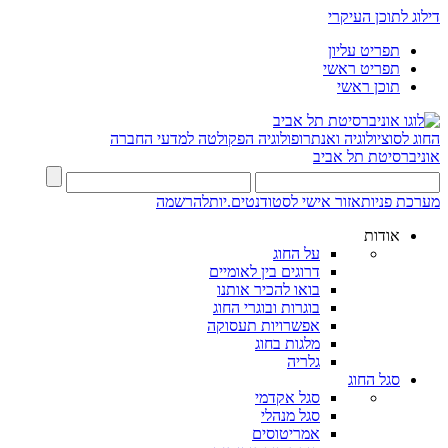
דילוג לתוכן העיקרי
תפריט עליון
תפריט ראשי
תוכן ראשי
החוג לסוציולוגיה ואנתרופולוגיה
הפקולטה למדעי החברה
אוניברסיטת תל אביב
מערכת פניות
אזור אישי לסטודנטים.יות
להרשמה
אודות
על החוג
דרוגים בין לאומיים
בואו להכיר אותנו
בוגרות ובוגרי החוג
אפשרויות תעסוקה
מלגות בחוג
גלריה
סגל החוג
סגל אקדמי
סגל מנהלי
אמריטוסים