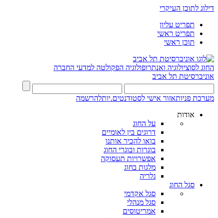
דילוג לתוכן העיקרי
תפריט עליון
תפריט ראשי
תוכן ראשי
החוג לסוציולוגיה ואנתרופולוגיה
הפקולטה למדעי החברה
אוניברסיטת תל אביב
מערכת פניות
אזור אישי לסטודנטים.יות
להרשמה
אודות
על החוג
דרוגים בין לאומיים
בואו להכיר אותנו
בוגרות ובוגרי החוג
אפשרויות תעסוקה
מלגות בחוג
גלריה
סגל החוג
סגל אקדמי
סגל מנהלי
אמריטוסים