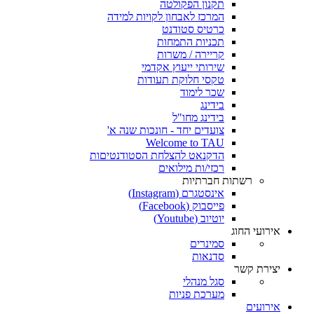
תקנון הפקולטה
המרכז לאבחון לקויות למידה
כרטיס סטודנט
תכניות התמחות
קריירה / משרות
שירותי ייעוץ אקדמי
טקסי חלוקת תעודות
שכר לימוד
בידינג
בידינג מחו"ל
צועדים יחד - חונכות שנה א'
Welcome to TAU
הדקנאט להצלחת הסטודנטיםות
רכזי/ות מילואים
רשתות חברתיות
אינסטגרם (Instagram)
פייסבוק (Facebook)
יוטיוב (Youtube)
אירועי החוג
סמינרים
סדנאות
יצירת קשר
סגל מנהלי
מערכת פניות
אירועים