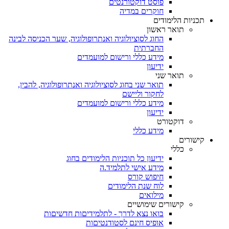
פוסט דוקטורנטים
חוקרים במדיה
תכניות הלימודים
תואר ראשון
החוג לסוציולוגיה ואנתרופולוגיה, שער הכניסה לבינה
החברתית
מידע כללי ורישום למועמדים
ידיעון
תואר שני
תואר שני בחוג לסוציולוגיה ואנתרופולוגיה, להבין,
לחקור וליישם
מידע כללי ורישום למועמדים
ידיעון
דוקטורט
מידע כללי
קישורים
כללי
ידיעון כל תוכניות הלימודים בחוג
מידע אישי לתלמיד.ה
חיפוש קורס
לוח שנת הלימודים
מילואים
קישורים שימושיים
בואו נצא לדרך - לתלמידיםות חדשיםות
אופיס חינם לסטודנטיםות