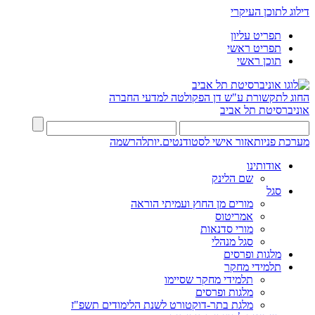
דילוג לתוכן העיקרי
תפריט עליון
תפריט ראשי
תוכן ראשי
החוג לתקשורת ע"ש דן
הפקולטה למדעי החברה
אוניברסיטת תל אביב
מערכת פניות
אזור אישי לסטודנטים.יות
להרשמה
אודותינו
שם הלינק
סגל
מורים מן החוץ ועמיתי הוראה
אמריטוס
מורי סדנאות
סגל מנהלי
מלגות ופרסים
תלמידי מחקר
תלמידי מחקר שסיימו
מלגות ופרסים
מלגת בתר-דוקטורט לשנת הלימודים תשפ"ז