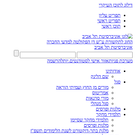
דילוג לתוכן העיקרי
תפריט עליון
תפריט ראשי
תוכן ראשי
החוג לתקשורת ע"ש דן
הפקולטה למדעי החברה
אוניברסיטת תל אביב
מערכת פניות
אזור אישי לסטודנטים.יות
להרשמה
אודותינו
שם הלינק
סגל
מורים מן החוץ ועמיתי הוראה
אמריטוס
מורי סדנאות
סגל מנהלי
מלגות ופרסים
תלמידי מחקר
תלמידי מחקר שסיימו
מלגות ופרסים
מלגת בתר-דוקטורט לשנת הלימודים תשפ"ז