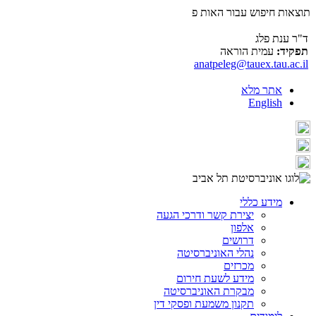
תוצאות חיפוש עבור האות פ
ד"ר ענת פלג
תפקיד:
עמית הוראה
anatpeleg@tauex.tau.ac.il
אתר מלא
English
מידע כללי
יצירת קשר ודרכי הגעה
אלפון
דרושים
נהלי האוניברסיטה
מכרזים
מידע לשעת חירום
מבקרת האוניברסיטה
תקנון משמעת ופסקי דין