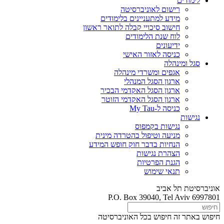
לימודים
רישום לאוניברסיטה
מידע למתעניינים בלימודים
חישוב סיכויי קבלה לתואר ראשון
לוח שנת הלימודים
ידיעונים
כניסה לאזור האישי
סגל ומינהלה
אגפים ומשרדי מינהלה
ארגון הסגל המנהלי
ארגון הסגל האקדמי הבכיר
ארגון הסגל האקדמי הזוטר
כניסה ל-My Tau
נגישות
נגישות בקמפוס
מניעה וטיפול בהטרדה מינית
הנחיות בדבר חוק חופש המידע
הצהרת נגישות
הגנת הפרטיות
תנאי שימוש
אוניברסיטת תל אביב
P.O. Box 39040, Tel Aviv 6997801
חיפוש באתר זה
חיפוש בכל האוניברסיטה