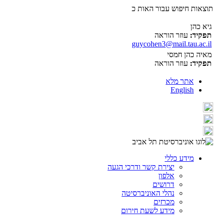
תוצאות חיפוש עבור האות כ
גיא כהן
תפקיד:
עוזר הוראה
guycohen3@mail.tau.ac.il
מאיה כהן חמסי
תפקיד:
עוזר הוראה
אתר מלא
English
מידע כללי
יצירת קשר ודרכי הגעה
אלפון
דרושים
נהלי האוניברסיטה
מכרזים
מידע לשעת חירום