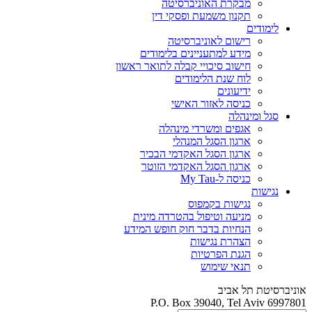
מבקרת האוניברסיטה
תקנון משמעת ופסקי דין
לימודים
רישום לאוניברסיטה
מידע למתעניינים בלימודים
חישוב סיכויי קבלה לתואר ראשון
לוח שנת הלימודים
ידיעונים
כניסה לאזור האישי
סגל ומינהלה
אגפים ומשרדי מינהלה
ארגון הסגל המנהלי
ארגון הסגל האקדמי הבכיר
ארגון הסגל האקדמי הזוטר
כניסה ל-My Tau
נגישות
נגישות בקמפוס
מניעה וטיפול בהטרדה מינית
הנחיות בדבר חוק חופש המידע
הצהרת נגישות
הגנת הפרטיות
תנאי שימוש
אוניברסיטת תל אביב
P.O. Box 39040, Tel Aviv 6997801