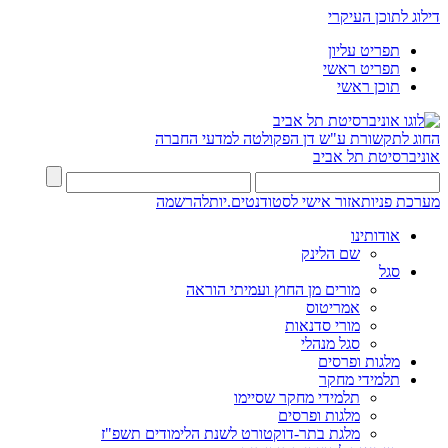
דילוג לתוכן העיקרי
תפריט עליון
תפריט ראשי
תוכן ראשי
החוג לתקשורת ע"ש דן
הפקולטה למדעי החברה
אוניברסיטת תל אביב
מערכת פניות
אזור אישי לסטודנטים.יות
להרשמה
אודותינו
שם הלינק
סגל
מורים מן החוץ ועמיתי הוראה
אמריטוס
מורי סדנאות
סגל מנהלי
מלגות ופרסים
תלמידי מחקר
תלמידי מחקר שסיימו
מלגות ופרסים
מלגת בתר-דוקטורט לשנת הלימודים תשפ"ז