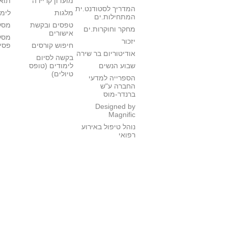
מועדון קריירה
תואר
המדריך לסטודנט.ית
מלגות
לימו
המתחילות.ים
טפסים ובקשת
מסלו
מחקר וחוקרות.ים
אישורים
מסל
יזכור
חיפוש קורסים
פסי
אודיטוריום בר שירה
בקשה לסיום
שבוע הנשים
לימודים (טופס
טיולים)
הספרייה למדעי
החברה ע"ש
ברנדר-מוס
Designed by
Magnific
נוהל טיפול באירוע
רפואי