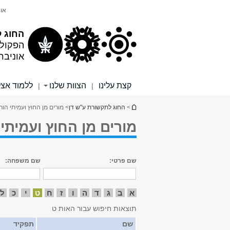
תוכן
תפריט
אונ
עליון
ראשי
החוג 
הפקול
אוניבר
קצת עלינו
הצוות שלנו
ללמוד אצל
|
|
הינך נמצא כאן
>
החוג לתקשורת ע"ש דן
> מורים מן החוץ ועמיתי הו
מורים מן החוץ ועמיתי
שם פרטי:
שם משפחה:
א
ב
ג
ד
ה
ו
ז
ח
ט
י
כ
ל
תוצאות חיפוש עבור האות ט
שם
תפקיד