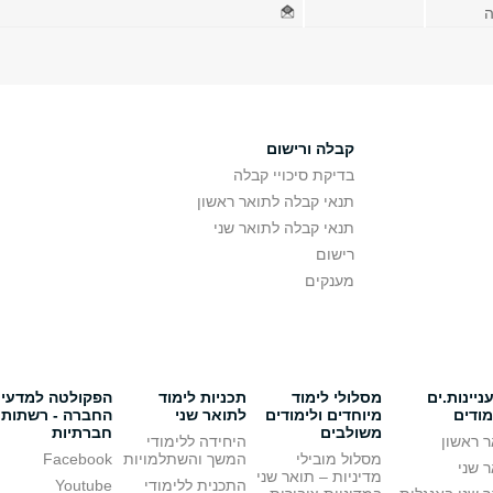
ה
קבלה ורישום
בדיקת סיכויי קבלה
תנאי קבלה לתואר ראשון
תנאי קבלה לתואר שני
רישום
מענקים
יינות.ים
מסלולי לימוד
תכניות לימוד
הפקולטה למדעי
מודים
מיוחדים ולימודים
לתואר שני
החברה - רשתות
משולבים
חברתיות
 ראשון
היחידה ללימודי
מסלול מובילי
המשך והשתלמויות
Facebook
 שני
מדיניות – תואר שני
התכנית ללימודי
Youtube