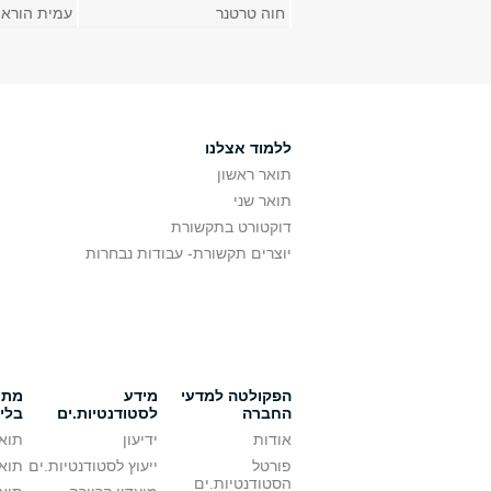
חוה טרטנר
עמית הורא
ללמוד אצלנו
תואר ראשון
תואר שני
דוקטורט בתקשורת
יוצרים תקשורת- עבודות נבחרות
הפקולטה למדעי
מידע
מתענ
החברה
לסטודנטיות.ים
בלי
אודות
ידיעון
תואר
פורטל
ייעוץ לסטודנטיות.ים
תואר
הסטודנטיות.ים