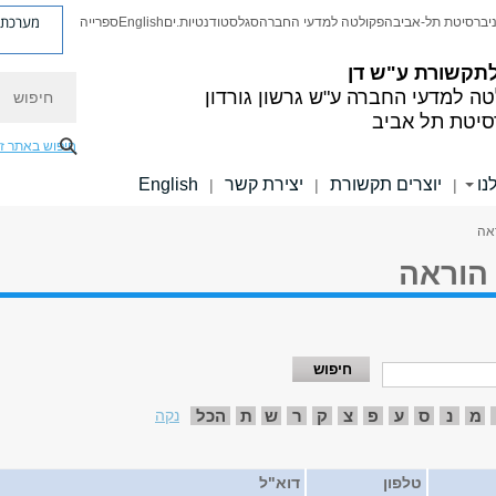
מערכת פ
יברסיטת תל-אביב
הפקולטה למדעי החברה
סגל
סטודנטיות.ים
English
ספרייה
לתקשורת ע"ש דן
חיפוש
טה למדעי החברה
ע"ש גרשון גורדון
סיטת תל אביב
חיפוש באתר ז
נו
יוצרים תקשורת
יצירת קשר
English
|
|
|
ראה
 הוראה
מ
נ
ס
ע
פ
צ
ק
ר
ש
ת
הכל
נקה
טלפון
דוא"ל