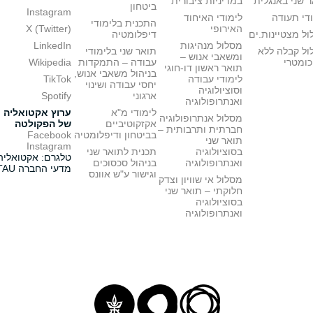
 שני באנגלית
במדיניות ציבורית
ביטחון
Instagram
די תעודה
לימודי האיחוד
התכנית בלימודי
האירופי
X (Twitter)
ל מצטיינות.ים
דיפלומטיה
מסלול מנהיגות
LinkedIn
ול קבלה ללא
תואר שני בלימודי
ומשאבי אנוש –
כומטרי
עבודה – התמקדות
Wikipedia
תואר ראשון דו-חוגי
בניהול משאבי אנוש,
לימודי עבודה
TikTok
יחסי עבודה ושינוי
וסוציולוגיה
ארגוני
Spotify
ואנתרופולוגיה
לימודי מ"א
ערוץ אקטואליה
מסלול אנתרופולוגיה
אקזקוטיביים
של הפקולטה
חברתית ותרבותית –
בביטחון ודיפלומטיה
Facebook
תואר שני
Instagram
בסוציולוגיה
תכנית לתואר שני
טלגרם: אקטואליה
ואנתרופולוגיה
בניהול סכסוכים
מדעי החברה TAU
וגישור ע"ש אוונס
מסלול אי שוויון וצדק
חלוקתי – תואר שני
בסוציולוגיה
ואנתרופולוגיה