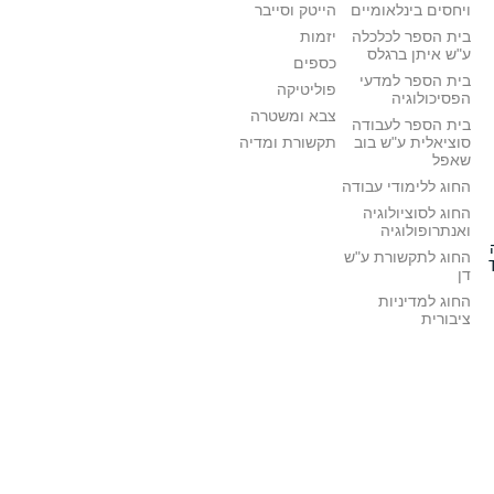
ויחסים בינלאומיים
הייטק וסייבר
בית הספר לכלכלה
יזמות
ע"ש איתן ברגלס
כספים
בית הספר למדעי
פוליטיקה
הפסיכולוגיה
צבא ומשטרה
בית הספר לעבודה
סוציאלית ע"ש בוב
תקשורת ומדיה
שאפל
החוג ללימודי עבודה
החוג לסוציולוגיה
ואנתרופולוגיה
החוג לתקשורת ע"ש
דן
החוג למדיניות
ציבורית