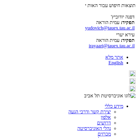
תוצאות חיפוש עבור האות י
דפנה יודוביץ'
תפקיד:
עמית הוראה
yudovich@tauex.tau.ac.il
עירא יערי
תפקיד:
עמית הוראה
irayaari@tauex.tau.ac.il
אתר מלא
English
מידע כללי
יצירת קשר ודרכי הגעה
אלפון
דרושים
נהלי האוניברסיטה
מכרזים