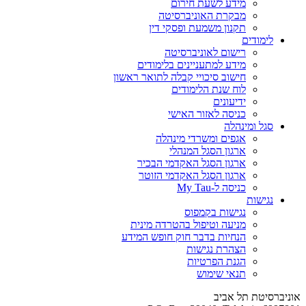
מידע לשעת חירום
מבקרת האוניברסיטה
תקנון משמעת ופסקי דין
לימודים
רישום לאוניברסיטה
מידע למתעניינים בלימודים
חישוב סיכויי קבלה לתואר ראשון
לוח שנת הלימודים
ידיעונים
כניסה לאזור האישי
סגל ומינהלה
אגפים ומשרדי מינהלה
ארגון הסגל המנהלי
ארגון הסגל האקדמי הבכיר
ארגון הסגל האקדמי הזוטר
כניסה ל-My Tau
נגישות
נגישות בקמפוס
מניעה וטיפול בהטרדה מינית
הנחיות בדבר חוק חופש המידע
הצהרת נגישות
הגנת הפרטיות
תנאי שימוש
אוניברסיטת תל אביב