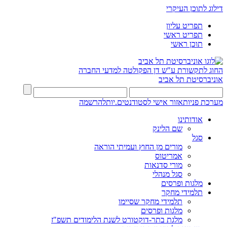
דילוג לתוכן העיקרי
תפריט עליון
תפריט ראשי
תוכן ראשי
החוג לתקשורת ע"ש דן
הפקולטה למדעי החברה
אוניברסיטת תל אביב
מערכת פניות
אזור אישי לסטודנטים.יות
להרשמה
אודותינו
שם הלינק
סגל
מורים מן החוץ ועמיתי הוראה
אמריטוס
מורי סדנאות
סגל מנהלי
מלגות ופרסים
תלמידי מחקר
תלמידי מחקר שסיימו
מלגות ופרסים
מלגת בתר-דוקטורט לשנת הלימודים תשפ"ז