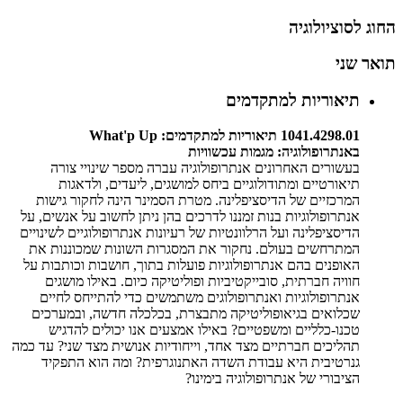
החוג לסוציולוגיה
תואר שני
תיאוריות למתקדמים
1041.4298.01 תיאוריות למתקדמים: What'p Up
באנתרופולוגיה: מגמות עכשוויות
בעשורים האחרונים אנתרופולוגיה עברה מספר שינויי צורה
תיאורטיים ומתודולוגיים ביחס למושגים, ליעדים, ולדאגות
המרכזיים של הדיסציפלינה. מטרת הסמינר הינה לחקור גישות
אנתרופולוגיות בנות זמננו לדרכים בהן ניתן לחשוב על אנשים, על
הדיסציפלינה ועל הרלוונטיות של רעיונות אנתרופולוגיים לשינויים
המתרחשים בעולם. נחקור את המסגרות השונות שמכוננות את
האופנים בהם אנתרופולוגיות פועלות בתוך, חושבות וכותבות על
חוויה חברתית, סובייקטיביות ופוליטיקה כיום. באילו מושגים
אנתרופולוגיות ואנתרופולוגים משתמשים כדי להתייחס לחיים
שכלואים בגיאופוליטיקה מתבצרת, בכלכלה חדשה, ובמערכים
טכנו-כלליים ומשפטיים? באילו אמצעים אנו יכולים להדגיש
תהליכים חברתיים מצד אחד, וייחודיות אנושית מצד שני? עד כמה
גנרטיבית היא עבודת השדה האתנוגרפית? ומה הוא התפקיד
הציבורי של אנתרופולוגיה בימינו?​