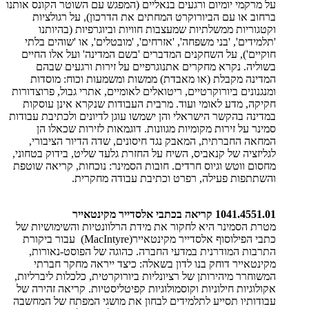
על מרקמי יומיום ורגעים בנאליים (המפגש עם השוטר הקונס אותנו
ברחוב או עם הביורוקרט המחתים את הדרכון), על רגולציות
וקטגוריות ממשלתיות שמעצבות חוויות וביוגרפיות (בהיותנו
'תלמידים', 'בני משפחה', 'אזרחים', 'מובטלים', או 'שוהים בלתי
חוקיים'), על השחקנים המדברים 'בשם המדינה' ועל אלו החיים
בשוליה. נקרא מחקרים אתנוגרפיים על זירות ורגעים שבהם
המדינה מקבלת (או מאבדת) ממשות ומשמעות וכוח: מוסדות
ומנגנונים ביורוקרטיים, ריטואלים לאומיים, אתרי גבול, פרוצדורות
חקיקה, מדע לאומי ועוד. מרבית העבודות שנקרא אינן עוסקות
במדינה בהקשר הישראלי והן ישמשו עוגן לדיונים ולכתיבת עבודות
סמינר על זירות מקומיות מגוונות. דוגמאות לזירות שכאלו הן
המחאה החברתית, המאבק נגד חיסונים, שדה הדיור הציבורי,
לגליזציה של קנאביס, השיח על החזרת גלעד שליט, בידוק בטחוני,
מחסום ווטש וגיוס חרדים. חובות הסמינר: נוכחות, קריאה שוטפת
והשתתפות פעילה, רפרט וכתיבת עבודה מחקרית.
1041.4551.01 קריאה בכתבי אלסדייר מקינטאייר
מטרת הסמינר היא לחקור את מידת הרלוונטיות והשימושיות של
כתבי הפילוסוף אלסדייר מקינטאייר(MacIntyre) עבור ביקורת
התרבות המודרנית במדעי החברה. כהוגה של הפוסט-נאורות,
מקינטאייר דוחק בנו לדון בשאלה: כיצד ייראה מחקר חברתי
המשוחרר מיהירותן של רציונליות ביורוקרטית, כלכלות ליברליות,
אקולוגיות חילוניות וקוסמולוגיות קפיטליסטיות. קריאה זהירה של
עבודותיו תסייע לתלמידים לבחון את מושגי המפתח של המחשבה