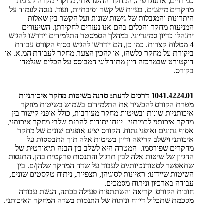
כמותיים, אתנוגרפיה, המחקר ההשוואתי, מחקרי מקרה לעומת
מחקרים מייצגים, בעיות של קשר וסיבתיות, ועוד. ננסה לעמוד על
היתרונות והמגבלות של גישות שונות ועל הקשר בין שאלות
המניעות מחקר והכלים בהם אנו נעזרים לחקירתן. השיעורים
יתנהלו כדיון סמינריוני. במהלך הסמסטר התלמידים יידרשו להגיש
4 מטלות קצרות. כמו כן, הם יידרשו להגיש בסוף הקורס עבודת
ביקורת על מחקר כלשהו, או להכין הצעת מחקר לעבודת המ.א. או
דוקטורט שבמרכזה דיון מתודולוגי המבוסס על הכלים שנלמדו
בקורס.
1041.4224.01 דרכים לדעת: סדנה בשיטות מחקר איכותניות
מטרת הקורס להכשיר את התלמידים בשמוש בשיטות מחקר
איכותניות שונות ובשיטות מחקר מעורבות, כולל אופני קישור בין
מחקר איכותני לכמותני. יונחו יסודות להבנת שלבי מחקר איכותני,
אסוף נתונים ואופני נתוח. הקורס יציע אופנים שונים של מחקר
איכותני וישלב קריאה ודיון בשיטות אלה תוך התבססות על
מחקרים שפורסמו. המטרה היא לשלב בין הבנה תיאורטית של
ההגיון של שיטות אלה לבין תרגול והתנסות פרקטית בהן, התנסות
שתאפשר לסטודנטיות/ים לעבוד על שדה המחקר שלהן/ם. בין
השיטות שיידונו: ראיונות לסוגיהן, תצפיות, ניתוח טקסטים שונים,
עבודה בארכיון וניתוח מסמכים.
חובות הקורס: קריאה והשתתפות פעילה בכתה, הגשת עבודה
מסכמת שתכלול דיווח וניתוח של התנסות בשדה המחקר האיכותני
.