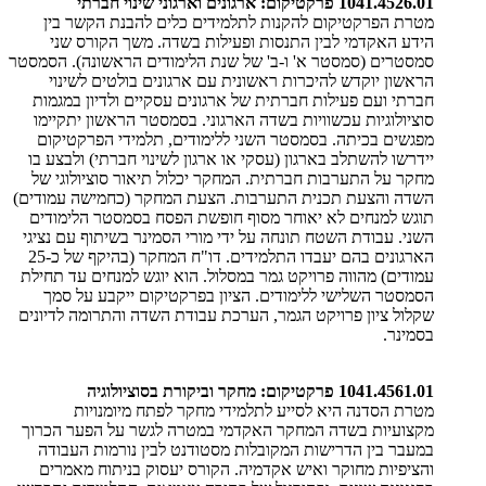
1041.4526.01 פרקטיקום: ארגונים וארגוני שינוי חברתי
מטרת הפרקטיקום להקנות לתלמידים כלים להבנת הקשר בין
הידע האקדמי לבין התנסות ופעילות בשדה. משך הקורס שני
סמסטרים (סמסטר א' ו-ב' של שנת הלימודים הראשונה). הסמסטר
הראשון יוקדש להיכרות ראשונית עם ארגונים בולטים לשינוי
חברתי ועם פעילות חברתית של ארגונים עסקיים ולדיון במגמות
סוציולוגיות עכשוויות בשדה הארגוני. בסמסטר הראשון יתקיימו
מפגשים בכיתה. בסמסטר השני ללימודים, תלמידי הפרקטיקום
יידרשו להשתלב בארגון (עסקי או ארגון לשינוי חברתי) ולבצע בו
מחקר על התערבות חברתית. המחקר יכלול תיאור סוציולוגי של
השדה והצעת תכנית התערבות. הצעת המחקר (כחמישה עמודים)
תוגש למנחים לא יאוחר מסוף חופשת הפסח בסמסטר הלימודים
השני. עבודת השטח תונחה על ידי מורי הסמינר בשיתוף עם נציגי
הארגונים בהם יעבדו התלמידים. דו"ח המחקר (בהיקף של כ-25
עמודים) מהווה פרויקט גמר במסלול. הוא יוגש למנחים עד תחילת
הסמסטר השלישי ללימודים. הציון בפרקטיקום ייקבע על סמך
שקלול ציון פרויקט הגמר, הערכת עבודת השדה והתרומה לדיונים
בסמינר.
1041.4561.01 פרקטיקום: מחקר וביקורת בסוציולוגיה
מטרת הסדנה היא לסייע לתלמידי מחקר לפתח מיומנויות
מקצועיות בשדה המחקר האקדמי במטרה לגשר על הפער הכרוך
במעבר בין הדרישות המקובלות מסטודנט לבין נורמות העבודה
והציפיות מחוקר ואיש אקדמיה. הקורס יעסוק בניתוח מאמרים