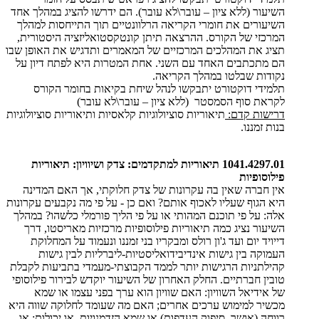
השיעור (ללא ציון – עובר\לא עובר). הם ידרשו להציג במהלך אחד
השיעורים את חומרי הקריאה הרלוונטיים תוך התייחסות למהלך
המרכזי של הקורס. ההרצאה תיתן קונטקסטואליזציה היסטורית,
תציג את המהלכים המרכזיים של המאמרים ותדגיש את האופן שבו
הם מתכתבים האחד עם השני. אחת המטרות היא לפתח דיון על
נקודות שבלטו במהלך הקריאה.
תלמידי דוקטורט יתבקשו לנהל שיחת בקיאות בחומר הקורס
לקראת סוף הסמסטר (ללא ציון – עובר\לא עובר)
דרישות קדם:
תיאוריות סוציולוגיות קלאסיות ותיאוריות סוציולוגיות
בנות זמננו.
1041.4297.01 תיאוריות למתקדמים: צדק ושיוויון: תיאוריות
פילוסופיות
אין חברה שאין בה עקרונות של צדק חלוקתי, אך האם המדינה
היא הגוף שעליו לאכוף אותם? ואם כן - על פי מה נקבעים עקרונות
אלה: על פי תוכנם המהותי או על פי הליך פורמלי כלשהו? במהלך
השיעור נציג כמה תיאוריות פילוסופיות מרכזיות מאריסטו, דרך
דייויד יום ועד ג'ון רולס ומבקריו בני זמננו ונעמוד על המחלוקת
העמוקה בין גישות אינדיבידואליסטיות-ליברליות לבין גישות
קהילתניות הרגישות יותר לממד הקבוצתי-מעמדי בתביעות לקבלת
טובין חברתיים. החלק האחרון של השיעור יוקדש לבירור פילוסופי
של אידיאל השוויון: האם שוויון הוא ערך בפני עצמו או שמא
מכשיר למימוש ערכים אחרים; האם מה שעומד לחלוקה שווה היא
רווחה (אושר, סיפוק העדפות) או שמא הזדמנויות, או יכולות; או