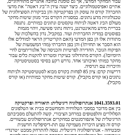
עבור המחקר המדעי, אך גם טומנת בחובה אתגרים מתודולוגיים,
אתיים ואפיסטמולוגיים. כיצד ישנה עידן ה"ביג דאטה" את מדעי
החברה? קורס זה עוסק הן בפרקטיקה והן בביקורת הסוציולוגית של
טכנולוגיות מדע נתונים. במסגרת הקורס נכיר מגוון שיטות מחקר
מעולם הביג דאטה לניתוח טקסטים ונתונים כמותיים. נתנסה
בכריית מידע מהאינטרנט, ניתוח נתוני פשיעה, זיהוי מגמות
בפוסטים במדיה החברתית ועוד. במקביל, נדון בהשלכות של
מתודות אלו הן בפן המדעי (האם הקריטריון הראוי למודלים אלו
הוא הסבר או תחזית?) והן בפן החברתי (מהי המשמעות של
הפיקוח הגובר, החדירה לפרטיות והכניסה של אלגוריתמים לחיי
היומיום?). הקורס מתודולוגי בעיקרו ומטרתו להקנות כלים עבור
מחקר כמותי ואיכותני אחד. נדרש רקע בסיסי בסטטיסטיקה
והיכרות עם רגרסיה.
​דרישות קדם: ציון 85 לפחות בקורס מבוא לסטטיסטיקה ולניתוח
נתונים (או קורס מקביל). קורס שיטות מחקר כמותיות (או קורס
מקביל).
1041.3593.01 אנתרופולוגיה דיגיטלית: תיאוריה ופרקטיקה
בין אם מדובר במסכי הטלוויזיה והמחשבים בבית או הטלפונים
הסלולרים והלפטופים במרחב הציבורי, קשה להתעלם מסביבתם
הדיגיטלית של אינפורמנטים במחקרים אנתרופולוגים עכשוויים.
קורס זה מציע היכרות מעמיקה עם תת-דיסיפלינה חדשנית
ומבטיחה - אנתרופולוגיה דיגיטלית. ננסה להתרחק ממבט ״טרנדי״