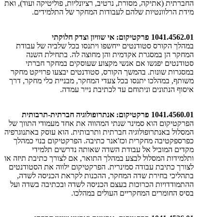
החברתית (אתיקה, מסורת, נרטיב, רציונליות, פוליטיקה ועוד), ואת
מידת הרלוונטיות שלהם לעבודות המחקר של התלמידים.
1041.4562.01 פרקטיקום: אי שוויון וצדק חלוקתי
במהלך הקורס סטודנטים ייחשפו ויתנסו בכל שלביה של עבודת
המחקר הן במסגרת אקדמית והן מחוצה לה. בתחילת השנה
סטודנטים יפגשו אם אנשי מקצוע שעוסקים במחקר חברתי
במסגרות שונות. בהמשך הקורס, סטודנטים יבצעו פרויקט מחקר
משותף, במהלכו יתנסו בכל צעדי המחקר, מבניית כלי מחקר, דרך
איסוף הנתונים וניתוחם עד לכתיבת נייר עמדה.
1041.4560.01 פרקטיקום: אנתרופולוגיה חברתית-תרבותית
הפרקטיקום הוא סמינר שנתי המהווה את אחד מעמודי התווך של
המסלול באנתרופולוגיה חברתית ותרבותית. הוא עוסק באתנוגרפיה
כפרספקטיבה מחקרית וכז'אנר כתיבה. הפרקטיקום בנוי כמהלך
מקדים המוביל אל עבודת השדה שאותה נדרשים תלמידי
ותלמידות המסלול לבצע במהלך התואר, אם לצורך כתיבת תיזה או
לצורך כתיבת עבודה סמינרית. הפרקטיקום ילווה את הסטודנטים
בתהליכי בחירת שדה המחקר, ההכנות לקראת הכניסה לשדה,
ההתמודדויות הכרוכות בעצם הכניסה לשדה ובכתיבה בשדה ועל
בסיס החומרים המחקריים העולים במהלכו.