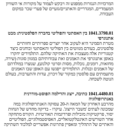
המרכזיות הנגזרות ממפגש זה ויבקש לעמוד על מקורות אי השוויון
המעמדיים, המגדריים והאתניים/גזעיים של פערי שכר במקום
העבודה.
1041.3798.01 בין האסתטי והפוליטי בחברה הפלסטינית: מבט
אתנוגרפי
מטרת הסמינר היא לעקוב אחר יוצרים ספרותיים וחזותיים
פלסטינים, בעודם מנווטים בין הפוליטי והאסתטי ובוחנים כיצד
קטגוריות אלה מעצבות את האתיקה שלהם. התלמידים יחקרו
באופן אתנוגרפי את האמנים ואת עבודותיהם במגוון סוגות (שירה,
מחזאות, רומנים, נובלות, מסות וסרטי קולנוע), שנוצרו במולדתם
של האמנים ובגלות. התלמידים ייפגשו עם האופן שבו האמנים
מתעמתים עם פלסטין כמקור של זיכרון, עדות והתערבות, בעולם
הנוטה לשכחה
.
1041.4480.01 כתיבה, ייצוג והדילמה הפוסט-מודרנית
באנתרופולוגיה
מהרבע האחרון של המאה ה-20 עסוקה האנתרופולוגיה במה
שמכונה לעתים 'משבר הייצוג'. עיקרו - בדיקה מחדש של הנחות
יסוד, פרקטיקות מובילות ופרדיגמות תאורטיות. הקורס מתחקה
אחר השורשים האינטלקטואליים, האפיסטמולוגיים, הפוליטיים
והאתיים של התהליך ומאפיין פתרונות אפשריים למלכוד השתיקה