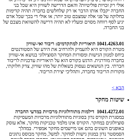
אולי רק זכויות פוליטיות? והאם הדרישה לשוויון היא שכל בני
החברה יקבלו אותו הדבר או רק שלחלשים בחברה תהיה קדימות
בחלוקה על פני אלה שמצבם טוב יותר; או אולי די בכך שכל אדם
יגיע לסף רווחה מסוים ומעליו לא תהיה דרישה להשוואת מצבם של
בני החברה.
1041.4263.01 תיאוריות למתקדמים: ריבוד ואי-שוויון
מטרת הקורס היא להעמיק ולהרחיב את הידע של הסטודנטים
ביחס למגוון הגישות ומסורות המחקר הסוציולוגי בנושא אי-שוויון
בחברה מודרנית. הדגש בקורס הוא על תיאוריות עדכניות לריבוד
חברתי. בין הנושאים נעסוק בשאלות של מהו שוויון, צדק חלוקתי,
מקורות הריבוד בחברה, ותהליכי יצירת הריבוד.
הבא >
שיטות מחקר
1041.4272.01 דילמות מתודולוגיות מרכזיות במדעי החברה
במסגרת הקורס נדון בסוגיות מתודולוגיות מרכזיות המעסיקות
סוציולוגים במחקר. הקורס אינו מלמד טכניקות מחקר, אלא עוסק
באופנים השונים בהם אנו מיישמים מחקר אמפירי. במהלך
הסמסטר נדון במגוון גישות למחקר. למשל, מחקר מבוסס נתונים