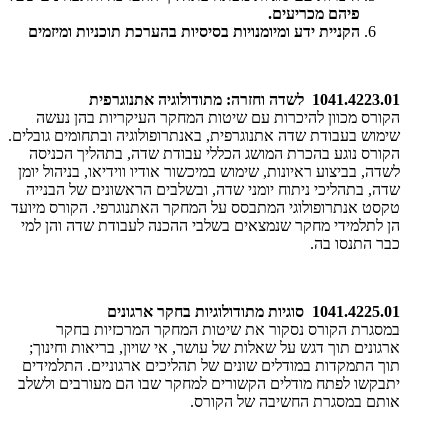
פיהם מכריעים.
הקניית ידע ומיומנויות בסיסיות בהערכת תוכניות ומיזמים
1041.4223.01 לשדה וחזרה: מתודולוגיה אתנוגרפית
הקורס מכוון להיכרות עם שיטות המחקר העיקריות בהן נעשה
שימוש בעבודת שדה אתנוגרפית, באנתרופולוגיה ובתחומים גובלים.
הקורס נוגע בהכרת המושג הכללי עבודת שדה, בתהליך הכניסה
לשדה, בביצוע ראיונות, שימוש במיכשור אודיו ווידיאו, בניהול יומן
שדה, בתהליכי ניתוח יומני שדה, ובשלבים הראשונים של הבנייה
טקסט אנתרופולוגי המתבסס על המחקר האתנוגרפי. הקורס מיועד
הן לתלמידי מחקר שנמצאים בשלבי ההכנה לעבודת שדה והן למי
כבר התנסו בה.
1041.4225.01 סוגיות מתודולוגיות בחקר ארגונים
במסגרת הקורס נסקור את שיטות המחקר המרכזיות בחקר
ארגונים תוך דגש על שאלות של עושר, אי שויון, בריאות וחינוך;
תוך התמקדות במודלים שונים של תהליכים ארגוניים. התלמידים
יתבקשו לפתח מודלים הקשורים למחקר שבו הם מעורבים ולשלב
אותם במסגרת החשיבה של הקורס.