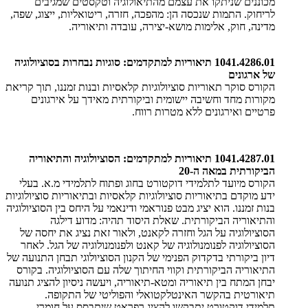
מכוננים שניתקו את עצמם מהתיאולוגיה וטקסטים שמגיבים
לריחוק. התמות שנכסה הן: מהפכה, חזרה, ריטואליות, ייצוג, שפה,
מדינה, חוק, אלימות מושא-יצירה, עובדה ותיאוריה.
1041.4286.01 תיאוריות למתקדמים: סוגיות נבחרות בסוציולוגיה
של ארגונים
הקורס סוקר תאוריות סוציולוגיות קלאסיות ובנות זמננו, תוך קריאת
מקורות מחד וחשיבה יישומית וביקורתית מאידך על אירגונים
פרטיים ואירגונים ללא מטרות רווח.
1041.4287.01 תיאוריות למתקדמים: הסוציולוגיה והתיאוריה
הביקורתית במאה ה-20
הקורס מיועד לתלמידי דוקטורט בחוג ופתוח לתלמידי מ.א. בעלי
ידע מוקדם בתיאוריות סוציולוגיות קלאסיות ובתיאוריות סוציולוגיות
בנות זמננו. הוא יציג מבט פנוראמי ודינאמי על היחס בין הסוציולוגיה
והתיאוריה הביקורתית. שאלת היסוד תהיה: מדוע דילגה
הסוציולוגיה על הגל וחזרה לקאנט, ולאור זאת נציג את יחסה של
הסוציולוגיה לפנומנולוגיה של קאנט ולפנומנולוגיה של הגל. לאחר
דיון ביקורתי בדקדוק הפנימי של הקנון הסוציולוגי תבחן התנועה של
התיאוריה הביקורתית וקווי החיתוך שלה עם הסוציולוגיה. בקורס
יבחן המתח בין תיאוריה ומטא-תיאוריה, ויעשה ניסיון להציג תנועה
תיאורטית בהקשר האינטלקטואלי והפוליטי של התקופה.
תלמידי דוקטורט יתבקשו להציג רפראט שיתבסס על חומרי