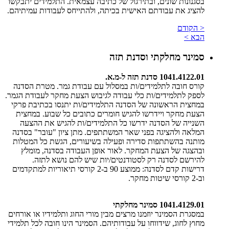
בסגנונות שונים, ובתירגול של כתיבה עצמאית. התלמידים יתבקשו
להציג את עבודתם האישית בכיתה, ולהתייחס לעבודות עמיתיהם.
< הקודם
הבא >
סמינר מחלקתי וסדנת תזה
1041.4122.01 סדנת תזה ל-מ.א.
קורס חובה לתלמידים/ות במסלול עם עבודת גמר. מטרת הסדנה
לספק לתלמידים/ות כלי עבודה לגיבוש הצעת מחקר לעבודת הגמר.
במחצית הראשונה של הסדנה התלמידים/ות יתנסו בכתיבת פרקי
הצעת מחקר ויידרשו להגיש חומרים כתובים כל שבוע. במחצית
השנייה של הסדנה ידרשו כל התלמידים/ות להגיש את ההצעה
המלאה ולהציגה בפני שאר המשתתפים. מתן ציון "עובר" בסדנה
מותנה בהשתתפות סדירה ופעילה בשיעורים, הגשת כל המטלות
ובהצגה של הצעת המחקר. לאור אופן העבודה בסדנה, מומלץ
להירשם לסדנה רק לסטודנטים/יות שיש להם נושא לתזה.
דרישות קדם לסדנה: ממוצע 90 ב-2 קורסי תיאוריות למתקדמים
וב-2 קורסי שיטות מחקר.
1041.4129.01 סמינר מחלקתי
​במסגרת הסמינר יוזמנו מרצים מבין מורי החוג ותלמידיו או אורחים
מחוץ לחוג, שידווחו על עבודותיהם. הסמינר הינו חובה לכל תלמידי