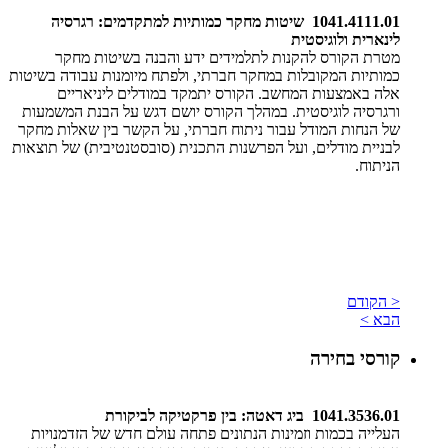
1041.4111.01 שיטות מחקר כמותיות למתקדמים: רגרסיה
לינארית ולוגיסטית
​מטרת הקורס להקנות לתלמידים ידע והבנה בשיטות מחקר
כמותיות המקובלות במחקר חברתי, ולפתח מיומנות עבודה בשיטות
אלה באמצעות המחשב. הקורס יתמקד במודלים ליניאריים
ורגרסיה לוגיסטית. במהלך הקורס יושם דגש על הבנת המשמעות
של הנחות המודל עבור ניתוח חברתי, על הקשר בין שאלות מחקר
לבניית מודלים, ועל הפרשנות התכנית (סובסטנטיבית) של תוצאות
הניתוח.
< הקודם
הבא >
קורסי בחירה
1041.3536.01 ביג דאטה: בין פרקטיקה לביקורת
העלייה בכמות וזמינות הנתונים פתחה עולם חדש של הזדמנויות