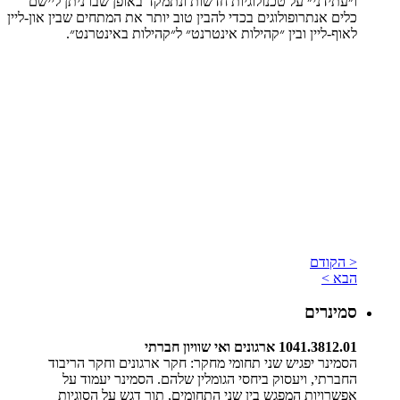
ו״עתידני״ על טכנולוגיות חדשות ונתמקד באופן שבו ניתן ליישם
כלים אנתרופולוגים בכדי להבין טוב יותר את המתחים שבין און-ליין
לאוף-ליין ובין ״קהילות אינטרנט״ ל״קהילות באינטרנט״.
< הקודם
הבא >
סמינרים
1041.3812.01 ארגונים ואי שוויון חברתי
הסמינר יפגיש שני תחומי מחקר: חקר ארגונים וחקר הריבוד
החברתי, ויעסוק ביחסי הגומלין שלהם. הסמינר יעמוד על
אפשרויות המפגש בין שני התחומים, תוך דגש על הסוגיות