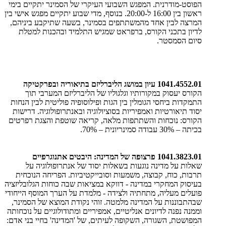
הפוסט-מודרנית. המפגש השבועי העיקרי של הסמינר יתקיים בימי
ראשון בין 16:00 ל-20:00. בנוסף, מדי שבוע יתקיים מפגש אישי בין
המרצה לבין אחד מהמשתתפים בסמינר, בשעה שתיקבע ביניהם,
לדיון בתכני הקורס, ברפראט שמגיש התלמיד ובהכנות למטלת
סיום הסמסטר.
1041.4552.01 עיון במושג הליברליזם בתיאוריה ובפרקטיקה
הקורס יעסוק במקורותיו וגלגוליו של הליברליזם המערבי תוך
התמקדות ביחסי הגומלין בין הגות ופילוסופיה פוליטית לבין הנחות
יסוד תיאורטיות ואמפיריות בסוציולוגיה ובאנתרופולוגיה. דרישות
הקורס: נוכחות והשתתפות מלאה, קריאה שוטפת והצגת רפרטים
בכיתה – 30% עבודה סמינריונית – 70%.
1041.3823.01 פרצופה של המדינה: היבטים אתנוגרפיים
שאלות על מדינה נוגעות בשאלות יסוד של אנתרופולוגיה על
תרבות, כוח, קבוצה, משמעות וסובייקטיביות. הפריחה הנוכחית
בעיסוק המחקרי במדינה - דווקא במציאות שבה כוחות הגלובליזציה
פועלים מעליה, מתחתיה ולצידה - מלמדת על הערך המוסף הייחודי
שבהתבוננות על המדינה מלמטה. זוהי נקודת המוצא של הסמינר,
וממנה נפנה לדיונים אנליטיים, אמפיריים ומתודולוגיים על נוכחותה
המפושטת, השגורה, השקופה לעיתים, של 'המדינה' בחיי בני אדם: