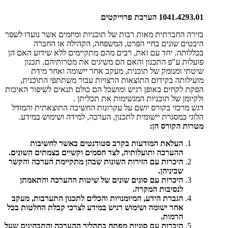
1041.4293.01 הערכת פרוייקטים
בזירה החברתית מאות רבות של תוכניות ומיזמים אשר נועדו לשפר
היבטים שונים בחיי הפרט, המשפחה, הקהילה או החברה
בכללותה. יחד עם זאת, רבים מהם מתקיימים ללא שידוע האם הן
פועלות ע"פ התכנון והאם הם משיגים את מטרותיהם. תכנון
שיטתי ומנומק של תוכנית, מעקב אחר יישומה ואחר מידת
מועילותה בקידום התוצאות הרצויות עבור משתתפי התוכנית,
הפקת לקחים באופן רגיש ומושכל הם כולם תנאים לשיפור האיכות
ולקיומן של תוכניות המגשימות את תכליתן .
דגש מרכזי בקורס יושם על עקרונות החשיבה התוצאתית והמודל
הלוגי כמסגרת יישומית לתכנון, הערכה, למידה ושימוש במידע.
מטרות הקורס הן:
העלאת המודעות בקרב סטודנטים באשר לחשיבות
ההערכה ותועלותיה, לצד חסמים וקשיים בצמתים השונים.
היכרות עם הזירות השונות שבהן מתקיימת הערכה והקשר
שביניהן.
היכרות עם סוגים שונים של שיטות ההערכה והתאמתן
לנסיבות המקרה.
הגברת הידע, המיומנויות והכלים לתכנון התערבות, מעקב
אחר ישומה ושימוש רגיש במידע לצרכי קבלת החלטות בכל
הרמות.
היכרות עם סוגיות מפתח בתהליך ההערכה והתבחינים שעל