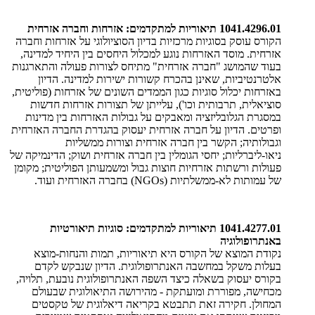
1041.4296.01 תיאוריות למתקדמים: אזרחות וחברה אזרחית
הקורס עוסק בסוגיות מרכזיות בדיון הסוציולוגי על אזרחות וחברה
אזרחית. מוסד האזרחות נוגע למכלול היחסים בין היחיד למדינה,
בעוד שהמושג "חברה אזרחית" מתיחס לצורות פעולה והתארגנות
אלטרנטיביות, שאינן בהכרח קשורות ישירות למדינה. הדיון
באזרחות יכלול סוגיות כגון הממדים השונים של אזרחות (פוליטית,
סוציאלית, תרבותית וכו'), עלייתן של תצורות אזרחות חדשות
במסגרת הגלובליזציה ומאבקים על גבולות האזרחות בין מדינות
ופרטים. הדיון על חברה אזרחית יעסוק בהגדרת החברה האזרחית
וגבולותיה; הקשר בין חברה אזרחית וצורות ממשליות
ניאו-ליברליות; יחסי הגומלין בין חברה אזרחית ושוק; הדינמיקה של
פעולות ורשתות אזרחיות חוצות גבול ומשמעותן הפוליטית; מקומן
של עמותות לא-ממשלתיות (NGOs) בחברה האזרחית ועוד.
1041.4277.01 תיאוריות למתקדמים: סוגיות תיאורטיות
באנתרופולוגיה
נקודת המוצא של הקורס היא תיאוריות, תמות והנחות-מוצא
בעלות משקל במחשבה האנתרופולוגית. הדיון שנבקש לקדם
בקורס יעסוק בשאלה כיצד השפה האנתרופולוגית נובעת, תלויה,
מכחישה, מפוררת ומועתקת - מהירושה התיאולוגית שבעולם
המחולן. חקירה זאת תתבטא בקריאה דיאלוגית של טקסטים