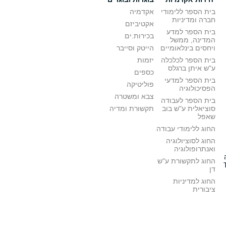
בית הספר ללימודי
אקדמיה
חברה ומדיניות
אקטיביזם
בית הספר למדע
בכירות.ים
המדינה, ממשל
ויחסים בינלאומיים
הייטק וסייבר
בית הספר לכלכלה
יזמות
ע"ש איתן ברגלס
כספים
בית הספר למדעי
פוליטיקה
הפסיכולוגיה
צבא ומשטרה
בית הספר לעבודה
סוציאלית ע"ש בוב
תקשורת ומדיה
שאפל
החוג ללימודי עבודה
החוג לסוציולוגיה
ואנתרופולוגיה
החוג לתקשורת ע"ש
דן
החוג למדיניות
ציבורית