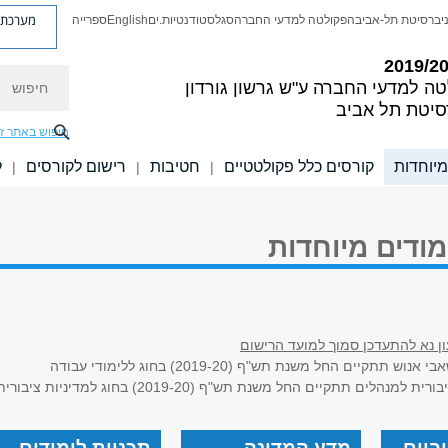
מערכת פ
יברסיטת תל-אביב
הפקולטה למדעי החברה
סגל
סטודנטיות.ים
English
ספרייה
חיפוש
טה למדעי החברה
ע"ש גרשון גורדון
סיטת תל אביב
חיפוש באתר ז
מיוחדות
קורסים כלל פקולטטיים
חטיבות
רישום לקורסים
ל
|
|
|
מודים מיוחדות
יעון נא להתעדכן סמוך למועד הרישום
תקיים החל משנת תש"ף (2019-20) בחוג ללימודי עבודה
נהלים תתקיים החל משנת תש"ף (2019-20) בחוג למדיניות ציבורית
ביים
מדע המדינה
תכניות לימודים