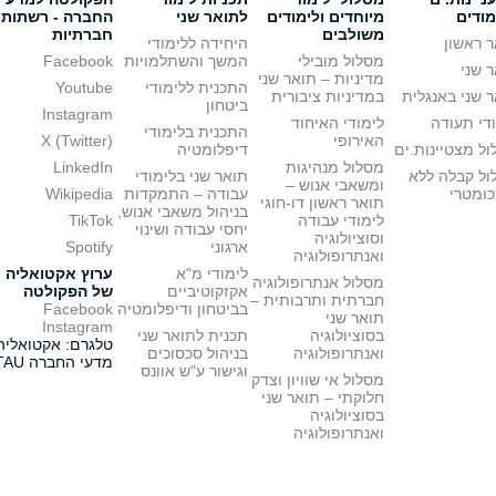
מודים
מיוחדים ולימודים
לתואר שני
החברה - רשתות
משולבים
חברתיות
 ראשון
היחידה ללימודי
מסלול מובילי
המשך והשתלמויות
Facebook
 שני
מדיניות – תואר שני
התכנית ללימודי
Youtube
 שני באנגלית
במדיניות ציבורית
ביטחון
Instagram
די תעודה
לימודי האיחוד
התכנית בלימודי
האירופי
X (Twitter)
ל מצטיינות.ים
דיפלומטיה
מסלול מנהיגות
LinkedIn
ול קבלה ללא
תואר שני בלימודי
ומשאבי אנוש –
כומטרי
עבודה – התמקדות
Wikipedia
תואר ראשון דו-חוגי
בניהול משאבי אנוש,
לימודי עבודה
TikTok
יחסי עבודה ושינוי
וסוציולוגיה
ארגוני
Spotify
ואנתרופולוגיה
לימודי מ"א
ערוץ אקטואליה
מסלול אנתרופולוגיה
אקזקוטיביים
של הפקולטה
חברתית ותרבותית –
בביטחון ודיפלומטיה
Facebook
תואר שני
Instagram
בסוציולוגיה
תכנית לתואר שני
טלגרם: אקטואליה
ואנתרופולוגיה
בניהול סכסוכים
מדעי החברה TAU
וגישור ע"ש אוונס
מסלול אי שוויון וצדק
חלוקתי – תואר שני
בסוציולוגיה
ואנתרופולוגיה