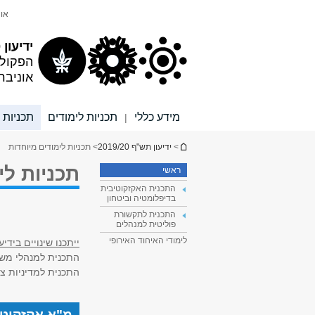
תוכן
תפריט
אונ
עליון
ראשי
ידיעון 2019/20
הפקול
אוניבר
מידע כללי
תכניות לימודים
תכניות 
|
הינך נמצא כאן
>
ידיעון תש"ף 2019/20
> תכניות לימודים מיוחדות
תכניות לי
ראשי
התכנית האקזקוטיבית
בדיפלומטיה וביטחון
התכנית לתקשורת
פוליטית למנהלים
לימודי האיחוד האירופי
ייתכנו שינויים ביד
התכנית למנהלי משאבי אנוש ת
התכנית למדיניות ציבורית למ
מ"א אקזקוטי