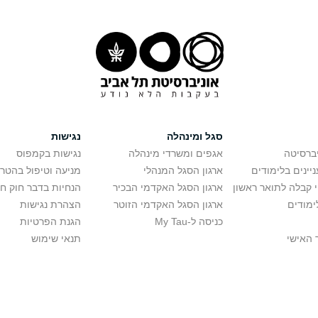
סגל ומינהלה
נגישות
יברסיטה
אגפים ומשרדי מינהלה
נגישות בקמפוס
יינים בלימודים
ארגון הסגל המנהלי
מניעה וטיפול בהטר
י קבלה לתואר ראשון
ארגון הסגל האקדמי הבכיר
הנחיות בדבר חוק ח
ימודים
ארגון הסגל האקדמי הזוטר
הצהרת נגישות
כניסה ל-My Tau
הגנת הפרטיות
 האישי
תנאי שימוש