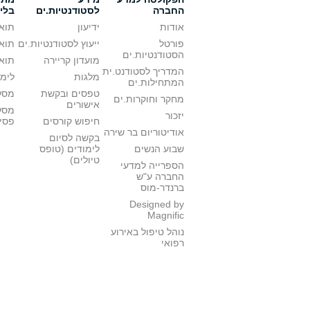
החברה
לסטודנטיות.ים
בלי
אודות
ידיעון
תואר
פורטל
ייעוץ לסטודנטיות.ים
תואר
הסטודנטיות.ים
מועדון קריירה
תואר
המדריך לסטודנט.ית
מלגות
לימו
המתחילות.ים
טפסים ובקשת
מסלו
מחקר וחוקרות.ים
אישורים
מסל
יזכור
חיפוש קורסים
פסי
אודיטוריום בר שירה
בקשה לסיום
שבוע הנשים
לימודים (טופס
טיולים)
הספרייה למדעי
החברה ע"ש
ברנדר-מוס
Designed by
Magnific
נוהל טיפול באירוע
רפואי