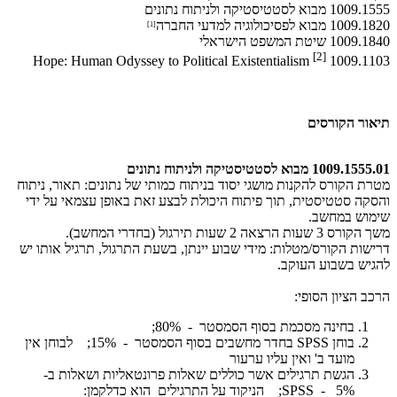
1009.1555 מבוא לסטטיסטיקה ולניתוח נתונים
1009.1820 מבוא לפסיכולוגיה למדעי החברה
[1]
1009.1840 שיטת המשפט הישראלי
[2
[
Hope: Human Odyssey to Political Existentialism
1009.1103
תיאור הקורסים
1009.1555.01 מבוא לסטטיסטיקה ולניתוח נתונים
מטרת הקורס להקנות מושגי יסוד בניתוח כמותי של נתונים: תאור, ניתוח
והסקה סטטיסטית, תוך פיתוח היכולת לבצע זאת באופן עצמאי על ידי
שימוש במחשב.
משך הקורס 3 שעות הרצאה 2 שעות תירגול (בחדרי המחשב).
דרישות הקורס/מטלות: מידי שבוע יינתן, בשעת התרגול, תרגיל אותו יש
להגיש בשבוע העוקב.
​הרכב הציון הסופי:
בחינה מסכמת בסוף הסמסטר - 80%;
בוחן SPSS בחדר מחשבים בסוף הסמסטר - 15%; לבוחן אין
מועד ב' ואין עליו ערעור
הגשת תרגילים אשר כוללים שאלות פרונטאליות ושאלות ב-
SPSS - 5%; הניקוד על התרגילים הוא כדלקמן: