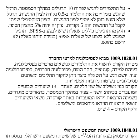
על התלמידים להגיש לפחות 10 תרגילים במהלך הסמסטר. תרגיל
שהוגש בזמן ייזכה את התלמיד ב-0.5 נקודה לציון ההגשות, תרגיל
שלא הוגש בזמן לא יוסיף לציון ההגשות. הציון המקסימלי שניתן
לקבל על ההגשות הוא 5 נקודות. ציון זה יהוה 5% מהציון הסופי.
חלק מהתרגילים כוללים שאלות שיש לבצע ב-SPSS. תרגיל
שמוגש ללא ביצוע של שאלות SPSS (במידה וניתנו כאלה) לא
ירשם כהוגש.
1009.1820.01 מבוא לפסיכולוגיה למדעי החברה
מטרת הקורס לחשוף את התלמידים לנושאים מרכזיים בפסיכולוגיה,
ביניהם למידה, קוגניציה, חקר המוח, פסיכולוגיה חברתית, פסיכופתולוגיה
ועוד. יושם דגש על השאלה כיצד ניתן לחקור תהליכים ומשתנים
פסיכולוגיים בשיטות מדעיות אמפיריות.
הקורס בנוי משילוב של שני חלקים: האחד – 13 שיעורים שבועיים
המועברים בכיתה; השני – צפיה במהלך הסמסטר, בתאריכים מוגדרים,
בשמונה הרצאות וידאו המועברות באתר קורסרה. נושאי השיעורים
ונושאי הרצאות הוידאו מותאמים ומשלימים.
​​היקף הקורס – 4 ש״ס.
1009.1840.01 שיטת המשפט הישראלי
הקורס יעסוק בעקרונות הכלליים של שיטת המשפט הישראלי. במסגרתו