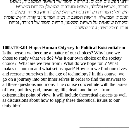
יידונו הנושאים הבאים: עקרונות היסוד של השיטה המשפטית; משפט
וחברה, משפט וכלכלה, משפט ומערכות הממשל; מקורות המשפט
הישראלי; הפרדת רשויות נוסח ישראל; שלטון החוק באזרח ובשלטון;
הכנסת; הממשלה; הרשות השופטת; נשיא המדינה; ביקורת חוץ-שיפוטית
וביקורת שיפוטית על רשויות השלטון; חרויות היסוד של האזרח; זכויות
אזרח ודמוקרטיה; ענפי המשפט.
1009.1103.01 Hope: Human Odyssey to Political Existentialism
Is the person we become a matter of our choices? Why have we
chose to study what we do? Was it our own choice or the society
choice? What are we fear from? What do we hope for..? What
makes us human and what set us apart? How can we find ourselves
and recreate ourselves in the age of technology? In this course, we
go on a journey into our inner selves in order to find the answers to
all these questions and more. The course concentrate with the issues
of love, politics, god, meaning, life, death and hope – from
existentialist point of view. It will include theoretical aspects as well
as discussions about how to apply these theoretical issues to our
daily life?
_____________________