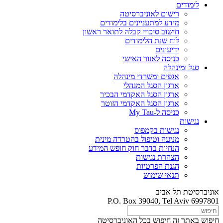
לימודים
רישום לאוניברסיטה
מידע למתעניינים בלימודים
חישוב סיכויי קבלה לתואר ראשון
לוח שנת הלימודים
ידיעונים
כניסה לאזור האישי
סגל ומינהלה
אגפים ומשרדי מינהלה
ארגון הסגל המנהלי
ארגון הסגל האקדמי הבכיר
ארגון הסגל האקדמי הזוטר
כניסה ל-My Tau
נגישות
נגישות בקמפוס
מניעה וטיפול בהטרדה מינית
הנחיות בדבר חוק חופש המידע
הצהרת נגישות
הגנת הפרטיות
תנאי שימוש
אוניברסיטת תל אביב
P.O. Box 39040, Tel Aviv 6997801
חיפוש באתר זה
חיפוש בכל האוניברסיטה