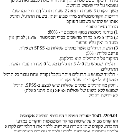
ניתוח והסקה סטטיסטית, תוך פיתוח היכולת לבצע זאת באופן
עצמאי על ידי שימוש במחשב.
משך הקורס 3 שעות הרצאה 2 שעות תרגול (בחדרי המחשב)
דרישות הקורס/מטלות: מידי שבוע יינתן, בשעת התרגול, תרגיל
אותו יש להגיש בשבוע העוקב.
הרכב הציון הסופי:
1) בחינה מסכמת בסוף הסמסטר - 80%;
2) בוחן SPSS בחדר מחשבים בסוף הסמסטר - 15%; לבוחן אין
מועד ב' ואין עליו ערעור
3) הגשת תרגילים אשר כוללים שאלות ב- SPSS ושאלות
פרונטאליות - 5%;
הניקוד על התרגילים הוא כדלקמן:
· תלמיד שמגיש בין 0 ל- 3 תרגילים מקבל 0 נקודות עבור הגשת
התרגילים
· תלמיד שמגיש 4 תרגילים ויותר מקבל נקודה אחת עבור כל תרגיל
מוגש (עד למקסימום של 5 נקודות
. חלק מהתרגילים כוללים שאלות שיש לבצע ב-SPSS. תרגיל
שמוגש ללא ביצוע של שאלות SPSS (אם ניתנו כאלה)
לא יירשם כהוגש.
1041.2209.01 יסודות המחקר החברתי וכתיבה אקדמית
זהו קורס מבוא על שיטות מחקר המשמשות חוקרים במדעי
החברה. לקורס שתי מטרות עיקריות: ללמד את התלמידים לקרוא
ולהבין מחקרים אמפיריים ולתכנן ולכתוב עבודות סמינריוניות