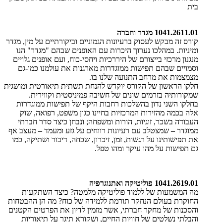
בית
1041.2611.01 מגדר וחברה
קורס זה מבקש לעסוק ברעיונות הגמוניים וביקורתיים על מין, מגדר
ומיניות. במהלכו נערוך היכרות עם האופנים שבהם "מגדר" הנו
מנגנון מרכזי בייצורם של היררכיות ויחסי-כוח, ועם אופנים גלויים
וסמויים שבהם תפישות ממוגדרות מארגנות את עולמנו כמו-גם
מצמצמות את מרחב התנועה שלנו בו.
חלקו הראשון של הקורס יוקדש להנחת תשתית תיאורטית ומושגית
שמקורותיה בזרמים שונים של חשיבה פמיניסטית וקווירית.
​בחלקו השני נדון בהשלכות רחבות היקף של תפישות ממוגדרות
אלה בכמה מהזירות המרכזיות בחיינו כגון משפט, רפואה, שוק
העבודה בשכר, זוגיות, הורות ומשפחה; ונבחן כיצד סדר חברתי
ממוגדר – שמצטלב עם רעיונות רווחים על גזע ומעמד – מעצב אף
את תפישותינו על רגשות, זמן, זיכרון, שכחה, דיבור ושתיקה, כמו
גם תפישות על מהו עיקר ומהו טפל.
​1041.2619.01 פוליטיקה ואתנוגרפיה
מה המשמעות של ללמוד פוליטיקה מלמטה? כיצד השתקעות
החוקרת בעולם הנחקר תורמת ללמידה של כוח? מה הן ההבטחות
והסכנות של מחקר חברתי, אשר מזמין לדיון את הפרטים הקטנים
והבלתי נשלטים של חוויות החיים, ושקורא תיגר על תיאוריות