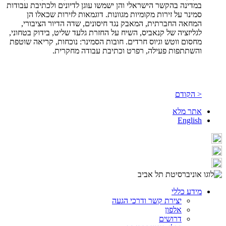
במדינה בהקשר הישראלי והן ישמשו עוגן לדיונים ולכתיבת עבודות
סמינר על זירות מקומיות מגוונות. דוגמאות לזירות שכאלו הן
המחאה החברתית, המאבק נגד חיסונים, שדה הדיור הציבורי,
לגליזציה של קנאביס, השיח על החזרת גלעד שליט, בידוק בטחוני,
מחסום ווטש וגיוס חרדים. חובות הסמינר: נוכחות, קריאה שוטפת
והשתתפות פעילה, רפרט וכתיבת עבודה מחקרית.
< הקודם
אתר מלא
English
מידע כללי
יצירת קשר ודרכי הגעה
אלפון
דרושים