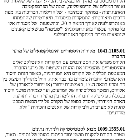
הקורס מבוסס על מהלך ארבע-שלבי, הכולל: הצגה של שאלות יסוד
ואוצר המילים של הדיסציפלינה; הצגה של הפרספקטיבה
האתנוגרפית - במחקר ובכתיבה - ושל הדילמות הכרוכות בה; מפת
דרכים תיאורטית: התמקדות במסגרות תיאורטיות שהתפתחו
באנתרופולוגיה לאורך המאה ה-20, ובהשפעות של מסגרות אלו
על מחקר עכשווי באנתרופולוגיה; ו"טעימה" מנושאים קאנונים
שנמצאים במרכז המחקר האנתרופולוגי.
1041.1105.01 מקורות היסטוריים ואינטלקטואלים של מדעי
החברה
הקורס מפגיש את הסטודנטים עם המקורות האינטלקטואלים
וההיסטוריים שהצמיחו את ההגות והשיטות של מדעי החברה.
המעטפת הכללית של הקורס היא המודרניות, כאשר הנחת היסוד
היא שמדעי החברה צומחים בד בבד אתה. החל מתהליך הפיצול בין
דת ומדע במאה ה-17, באמצעות ייתורו (או ייתורו לכאורה) של
אלוהים, המשך בפילוסופיה של המדעים, ועד לצמיחת מושגי היסוד
בכלכלה, פוליטיקה וחברה. ההלימה בין מדעי החברה ותודעת
האדם המודרני, תיסדק בסופו של הקורס על ידי הסטת המבט
להגות לא מערבית, ולביקורות של האנשים והכוחות "הלא
מודרניים".
1009.1555.01 מבוא לסטטיסטיקה ולניתוח נתונים
מטרת הקורס להקנות מושגי יסוד בניתוח כמותי של נתונים: תאור,