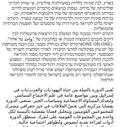
בארץ, לבין סוגיות כלליות בסוציולוגיה פוליטית, אי שוויון חברתי
ופוליטיקה של מרחב. נעסוק בנושאים מרכזיים הנוגעים לחיים
במרחב הגיאוגרפי המשותף של שתי הקבוצות הלאומיות, וכן
בניתוח סוגיות חברתיות ותרבותיות של כל קבוצה בנפרד. הקורס
ייפתח כלים לקריאה ביקורתית של טקסטים ושל תופעות חברתיות
אקטואליות
.
​הקורס ייחודי במבנה שלו המשלב בין הרצאות פרונטליות לבין
דיונים מובנים בקבוצות קטנות או במתכונת של "واحد על אחד
."
(ONE ON ONE)
הקורס ישלב גם חלק מעשי, כגון הכנה משותפת
של יום עיון בפקולטה למדעי החברה. לאורך המחצית השנייה של
הסמסטר, יקבלו הסטודנטיות/ים ליווי ותמיכה מסגל ההוראה
להכנת החלק המעשי שיהווה חלק מהמטלה המסכמת . המפגש
האישי בין סטודנטים/ות ערבים/ות ויהודים/ות במהלך הסמסטר
ובמסגרת העבודה המשותפת ישמש אתר פורה לעיון סוציולוגי
ואנתרופולוגי ביחסי רוב ומיעוט בישראל בזיקה לחומרי הקריאה
והלימוד
.
تُعنى الدورة بالصلة بين حياة اليهود/يات والعرب/يات في
إسرائيل وبين مواضيع عامة في علم الاجتماع السياسي
وانعدام المساواة الاجتماعية وسياسات الحيز. ستعنى الدورة
بقضايا مركزية التي تخصّ العلاقات في حيز جغرافي مشترك
للمجموعتين القوميتين وبتحليل قضايا مفصلية بالنسبة لكل
واحدة من المجموعات القومية على انفراد. ستطوّر الدورة
أدوات لقراءة نقدية لنصوص ولظواهر اجتماعية حالية
.