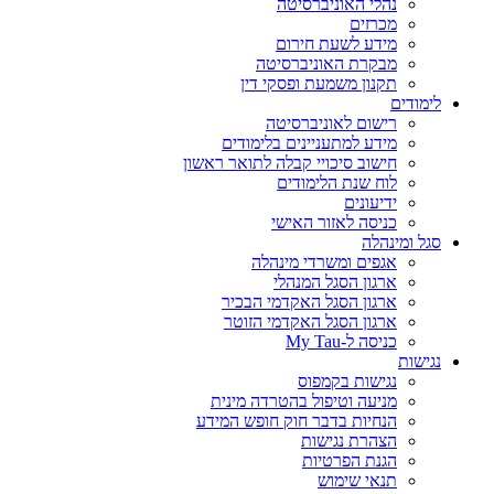
נהלי האוניברסיטה
מכרזים
מידע לשעת חירום
מבקרת האוניברסיטה
תקנון משמעת ופסקי דין
לימודים
רישום לאוניברסיטה
מידע למתעניינים בלימודים
חישוב סיכויי קבלה לתואר ראשון
לוח שנת הלימודים
ידיעונים
כניסה לאזור האישי
סגל ומינהלה
אגפים ומשרדי מינהלה
ארגון הסגל המנהלי
ארגון הסגל האקדמי הבכיר
ארגון הסגל האקדמי הזוטר
כניסה ל-My Tau
נגישות
נגישות בקמפוס
מניעה וטיפול בהטרדה מינית
הנחיות בדבר חוק חופש המידע
הצהרת נגישות
הגנת הפרטיות
תנאי שימוש