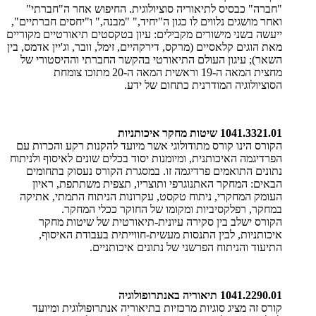
"חברה" כבסיס לתיאוריה סוציולוגית. החיפוש אחר ה"חברתי"
ואחר מושגים נלווים לו כגון ה"יחיד," "מבנה," ו"יחסים חברתיים",
ייעשה בשני מישורים מקבילים: עיון בטקסטים תיאורטיים מקוריים
מאת הוגים קלאסיים (מרקס, דירקהיים, זימל, וובר, וג'יין אדמס, בין
השאר); עיגון העולם התיאורטי בהקשר החברתי וההיסטורי של
מחצית המאה ה-19 וראשית המאה ה-20 מתוכו צומחת
הסוציולוגיה המודרנית כתחום של ידע.
1041.3321.01 שיטות מחקר איכותניות
​הקורס הינו קורס מתודולוגי אשר מיועד להקנות רקע והכרות עם
הפרדיגמה האיכותנית, ומיומנות יסוד בכלים שונים לאיסוף ולניתוח
נתונים התואמים פרדיגמה זו. במסגרת הקורס נעסוק בתחומים
הבאים: המחקר האתנוגרפי ותוצריו, תצפית משתתפת, ראיון
העומק המחקרי, ניתוח טקסט, עקרונות הניתוח התמתי, אתיקה
במחקר, רפלקסיביות ומקומו של החוקר ככלי המחקר.
הקורס ישלב בין סקירה עיונית-תיאורטית של שיטות מחקר
איכותניות, לבין התנסות מעשית-חווייתית בעבודת האיסוף,
התיעוד והניתוח הפרשני של נתונים איכותניים.
1041.2290.01 תיאוריה באנתרופולוגיה
קורס זה מציג סוגיות מרכזיות בתיאוריה אנתרופולוגית ומיועד