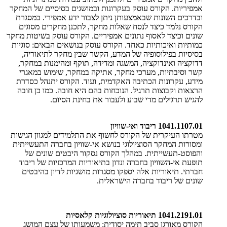
אמפיריות. הקורס עוסק בעקרונות ובמושגים בסיסיים של המחקר
ובדרכים השונות שבאמצעותן ניתן לצבור ידע אמפירי. במסגרת
הקורס נלמד כיצד לנסח שאלות מחקר, לתכנן מחקרים מסוגים
שונים וכיצד לאסוף נתונים אמפיריים. הקורס עוסק בשיטות מחקר
כמותיות ואיכותיות כאחד. הקורס עוסק בנושאים הבאים: סוגיות
בסיסיות בפילוסופיה של המדע, הקשר שבין מחקר לתיאוריה,
דדוקציה ואינדוקציה, המשגה ומדידה, תוקף ומהימנות במחקר,
קשר וסיבתיות, מערכי מחקר, אתיקה במחקר, שימוש במאגרי
מידע, עקרונות הכתיבה האקדמית, ועוד. הקורס יתנהל כסדרת
הרצאות וקבוצות תרגיל. הנוכחות בהם היא חובה. כמו כן חובה
להגיש תרגילים מדי שבוע ולעבור את בחינת הסיום.
1041.1107.01 ריבוד ואי-שוויון
מטרתו העיקרית של הקורס לחשוף את התלמידים למגוון הגישות
ומסורות המחקר הסוציולוגי בנושא אי-שוויון בחברה התעשייתית
והפוסט-תעשייתית. במהלך הקורס נסקור היבטים שונים של
תופעת אי-השוויון בחברה ונדון בתיאוריות המרכזיות של ריבוד
חברתי. תיאוריות אלה יספקו מסגרות מושגיות לדיון בהיבטים
שונים של ריבוד בחברה הישראלית.
1041.2191.01 תיאוריות סוציולוגיות קלאסיות
הקורס מאורגן סביב תימה יסודית: משמעותו של עצם המושג