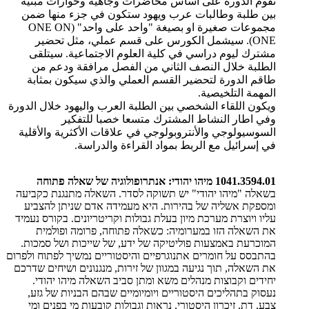
تقوم الدورة على أساس محاضرات وجاهية وحوارات مبنية
بين طلبة وطالبات عرب ويهود ستكون في جزء منها ضمن
مجموعات صغيرة او بصيغة "واحد على واحد
" (ONE ON
ONE).
سيشمل الكورس على قسم عملي، مثل تحضير
مشترك ليوم دراسي في كلية العلوم الاجتماعية. سيتلقى
الطلبة خلال النصف الثاني من الفصل مرافقة ودعم من
طاقم الدورة لتحضير القسم العملي والذي سيكون بمثابة
المهمة التلخيصية
.
ويكون اللقاء الشخصي بين الطلبة العرب واليهود خلال الدورة
وفي اطار النشاط المشترك متسعا خصبا للتفكير
السوسيولوجي والأنتروبولوجي في علاقات الأكثرية والأقلية
في إسرائيل مع الربط بمواد القراءة والدراسة
.
1041.3594.01 מיהו יהודי: אנתרופולוגיה של שאלה פתוחה
​בשאלה "מיהו יהודי" יש תשוקה לסדר. השאלה מתנגנת כקביעה
ומספקת אשליה של בהירות. היא מעמידה אדם שניתן להצביע
עליו ויוצרת מערכת מיון בעלת גבולות וקריטריונים. בקורס נעמיד
את השאלה הזו במערומיה: כשאלה פתוחה, פרומה ופולמית
המוכרעת באמצעות פוליטיקה של ידע, של שייכות ושל סמכות.
בהתבסס על חומרים אתנוגרפיים והיסטוריים נמשיך לפתוח ולפרום
את השאלה, תוך נגיעה במגוון של זירות, מנגנונים ושיחים שדרכם
יחידים וקבוצות מנהלים משא ומתן סביב השאלה מיהו יהודי.
נעסוק בתהליכים היסטוריים ויומיומיים שבהם הבניות של גזע,
צבע, דת, זיכרון היסטורי, נראות וגבולות קובעות מי בפנים ומי