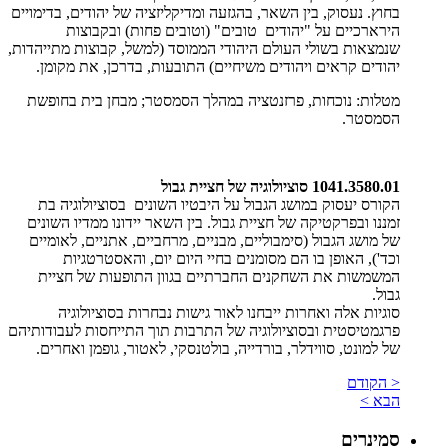
בחוץ. נעסוק, בין השאר, בהגזעה ומדיקליזציה של יהודים, בדימויים
הירארכיים על "יהודים טובים" (וטובים פחות) ובקבוצות
שנמצאות בשולי העולם היהודי הממוסד (למשל, קבוצות מתייהדות,
יהודים קראים ויהודים משיחיים) התובעות, בדרכן, את מקומן.
מטלות: נוכחות, פרזנטציה במהלך הסמסטר; מבחן בית בחופשת
הסמסטר.
1041.3580.01 סוציולוגיה של חציית גבול
הקורס יעסוק במושג הגבול על היבטיו השונים בסוציולוגיה בת
זמננו ובפרקטיקה של חציית גבול. בין השאר יידונו ממדיו השונים
של מושג הגבול (סימבוליים, מבניים, מרחביים, אתניים, לאומיים
וכד'), האופן בו הם מסומנים בחיי היום יום, והאסטרטגיות
המשמשות את השחקנים החברתיים בגוון התופעות של חציית
גבול.
סוגיות אלה ואחרות ייבחנו לאור גישות נבחרות בסוציולוגיה
פרגמטיסטית ובסוציולוגיה של התרבות תוך התייחסות לעבודותיהם
של למונט, סווידלר, בורדייה, בולטנסקי, לאטור, גופמן ואחרים.
< הקודם
הבא >
סמינרים