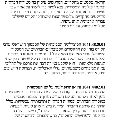
קריאת טקסטים מחקריים, המדגימים עיסוק בהיסטוריה חברתית
ובאנתרופולוגיה היסטורית, נצא לסיור כדי ללמוד על אתר שבו
עושים כיום אנתרופולוגיה היסטורית, וננסה לנסח ולקדם ביחד
פרויקטים מחקריים של משתתפות ומשתתפי הקורס שישלבו
עבודה ארכיונית ואתנוגרפית.
​מטלות: נוכחות, עבודת סמינר.
1041.3829.01 הסוציולוגיה הסביבתית של הסכסוך הישראלי-ערבי
הקורס בוחן את ההקשרים הסביבתיים-חברתיים של הסכסוך
הישראלי ערבי מאז סוף המאה ה 19 ועד ימינו. טענתו העיקרית
היא שמרכיב היסוד של הסכסוך – התחרות הלא שוויונית בין שתי
תנועות מלאימות – הוא שקבע במידה רבה את גורלם של תהליכי
עמוק סביבתיים משמעותיים: גדלי האוכלוסיות, תפרוסת היישובים,
מים, אנרגיה, תחבורה, ייעור, תכנון ועוד.​
1041.4482.01 עין אנתרופולוגית על יפן העכשווית
הסמינר מציע בחינה ביקורתית של המבנה החברתי כפי שהתפתח
ביפן לאחר מלחמת העולם השנייה. נערוך התבוננות מעמיקה
במוסדות חברתיים ובסוגיות חברתיות ותרבותיות עכשוויות, כולל
הדרך בה שותפה החברה והמדינה בייצור אותן סוגיות ו"בעיות
חברתיות". נעסוק בין השאר ב"דור האבוד", במשבר הילודה,
בתופעת ה"פרזיטים הרווקים", בהשתלבותם החדשנית של