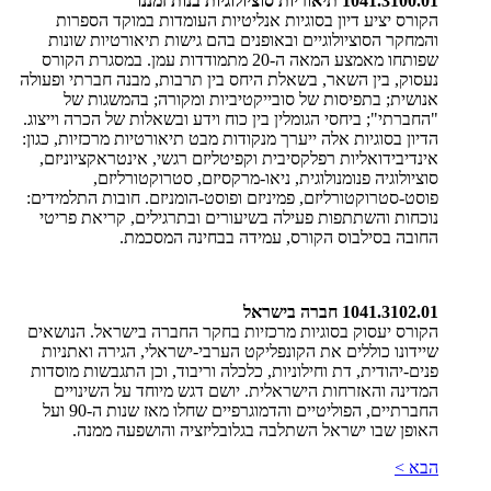
1041.3100.01 תיאוריות סוציולוגיות בנות זמננו
​הקורס יציע דיון בסוגיות אנליטיות העומדות במוקד הספרות
והמחקר הסוציולוגיים ובאופנים בהם גישות תיאורטיות שונות
שפותחו מאמצע המאה ה-20 מתמודדות עמן. במסגרת הקורס
נעסוק, בין השאר, בשאלת היחס בין תרבות, מבנה חברתי ופעולה
אנושית; בתפיסות של סובייקטיביות ומקורה; בהמשגות של
"החברתי"; ביחסי הגומלין בין כוח וידע ובשאלות של הכרה וייצוג.
הדיון בסוגיות אלה ייערך מנקודות מבט תיאורטיות מרכזיות, כגון:
אינדיבידואליות רפלקסיבית וקפיטליזם רגשי, אינטראקציוניזם,
סוציולוגיה פנומנולוגית, ניאו-מרקסיזם, סטרוקטורליזם,
פוסט-סטרוקטורליזם, פמיניזם ופוסט-הומניזם. חובות התלמידים:
נוכחות והשתתפות פעילה בשיעורים ובתרגילים, קריאת פריטי
החובה בסילבוס הקורס, עמידה בבחינה המסכמת.
1041.3102.01 חברה בישראל
​הקורס יעסוק בסוגיות מרכזיות בחקר החברה בישראל. הנושאים
שיידונו כוללים את הקונפליקט הערבי-ישראלי, הגירה ואתניות
פנים-יהודית, דת וחילוניות, כלכלה וריבוד, וכן התגבשות מוסדות
המדינה והאזרחות הישראלית. יושם דגש מיוחד על השינויים
החברתיים, הפוליטיים והדמוגרפיים שחלו מאז שנות ה-90 ועל
האופן שבו ישראל השתלבה בגלובליזציה והושפעה ממנה.
הבא >