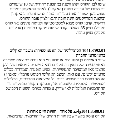
שימו לב! הקורס יינתן השנה במתכונת ייחודית של 10 שיעורים +
יום מרוכז של עבודה בצוות (האקתון). לאחר ההאקתון יתקיים
מפגש נוסף לצורך הצגת עבודות הגמר. ההשתתפות בהאקתון
ובהצגת הפרויקטים הינה חובה ותנאי לציון עובר הקורס.
​​דרישות קדם: קורס מבוא לסטטיסטיקה ולניתוח נתונים (או קורס
מקביל) בציון 85 ומעלה. קורס שיטות מחקר כמותיות (או קורס
מקביל) בציון עובר.
1041.3592.01 הסוציולוגיה של האטמוספירה: משבר האקלים
בראי מדעי החברה
שינוי האקלים בן זמננו הוא אנתרופוגני: הוא נגרם כתוצאה מצבירה
באטמוספירה של חמצן דו חנקני כתוצאה משריפה מואצת של דלק
מחצבי מאז המהפיכה התעשייתית, ומניע תופעות הנמדדות בכלים
מדעיים 'קשים'. עם זאת, המצב האקלימי הפוסט נורמלי ('מאפ"ן')
העומד בפתח כבר משפיע רבות על המציאות החברתית, הכלכלית
והפוליטית הגלובלית. השפעות אלו, ובעיקר הקשר המתקיים בין
ההתחממות הגלובלית לאי שוויון, עומדות במרכז תשומת הלב של
הקורס.
1041.3588.01
واحد
על אחד - חוויות חיים אחרות
הקורס עוסק בקשר שבין חוויות החיים של יהודים/ות וערבים/ות