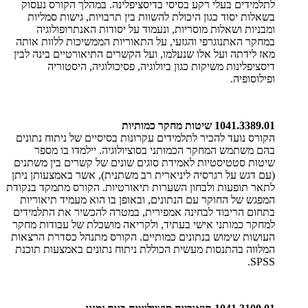
לתלמידים בעלי רקע בסיסי בדיסציפלינה. במהלך הקורס נעסוק
בשאלות יסוד כגון היכולת להשוות בין תרבויות, גישות סמליות
ומבניות ושאלות מוסריות, ונעמוד על יסודות האנתרופולוגיה
במחקר האתנוגרפי והגזעי, על התאוריות הממשיכות ללוות אותה
מאז לידתה ועל אלו שנעלמו, ועל הקשרים התיאורטיים בינה לבין
דיסציפלינות משיקות כגון ביולוגיה, פסיכולוגיה, היסטוריה
ופילוסופיה.
1041.3389.01 שיטות מחקר כמותיות
הקורס נועד להכיר לתלמידים עקרונות בסיסיים של ניתוח נתונים
בהם משתמש המחקר הכמותני בסוציולוגיה. יילמדו בו מספר
שיטות סטטיסטיות לאמידת סוגים שונים של קשרים בין משתנים
(עם דגש על רגרסיה ליניארית רב משתנית), אשר באמצעותן ניתן
לתאר תופעות ולבחון השערות תיאורטיות. הקורס מתמקד בנקודת
המפגש של החוקר עם הנתונים, ובאופן בו הוא מעמיד תיאוריות
בתחום הריבוד לבחינה אמפירית, במטרה להכשיר את התלמידים
למחקר כמותני אישי בעתיד, ולקריאה מושכלת של עבודות מחקר
העושות שימוש בנתונים כמותיים. הקורס מתנהל כסדרת הרצאות
המלווה בהתנסות מעשית הכוללת ניתוח נתונים באמצעות תוכנת
SPSS.