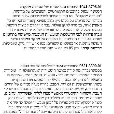
1041.3796.01 היבטים סוציולוגיים של העדפה מתקנת
הסמינר יעסוק בהיבטים התאורטיים והמעשיים של מדיניות
"העדפה מתקנת". זהו הכינוי השגור לפרקטיקות של העדפה
מכוונת של פרטים על בסיס מין, מצב סוציואקונומי, מוצא, או כל
מאפיין אחר, במטרה לתקן עוולות עבר או לקדם קבוצות חלשות.
בסמינר נשקול את ההצדקה התאורטית של מדיניות ציבורית זו
ונבחן עדויות לגבי ההשלכות המעשיות הנובעות מיישומה בתחומים
שונים. העבודות הסמינריונית תתבסס על
מחקר כמותי
בנושא
העדפה מתקנת או בנושאים קשורים, כמו אי שוויון, גיוון, ומוביליות.
דרישות קדם:
ציון 85 בקורס שיטות מחקר כמותיות.
0621.3390.01 היסטוריה ואנתרופולוגיה: לחפור בהווה
בסמינר נברר
,
מה קורה כאשר היסטוריה ואנתרופולוגיה - ומסורות
המחקר הארכיוני והאתנוגרפי - נפגשות. הנחתנו היא
,
שמפגש זה
מאפשר להרחיב את מנעד הרגישויות והאפשרויות המחקריות
בשתי הדיסציפלינות גם יחד. המבט בהווה מגלה ממדים של החיים
החברתיים
,
שקשה להבחין בהם באמצעות עיון במסמכים ובשרידי
העבר; השחזור ההיסטורי מאפשר מצדו לגלות אפשרויות ונתיבים,
שההווה מסתיר. תוך תנועה ושילוב בין מתודולוגיות וגישות נבחן
כיצד פרספקטיבה היסטורית על "כאן ועכשיו" יכולה להאיר את
ההווה מחדש, וכיצד מבט אתנוגרפי על דינמיקות חברתיות יכול
לקרב אותנו להבנת תהליכים היסטוריים. "נחפור בהווה" באמצעות