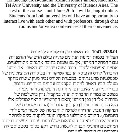
Tel Aviv University and the University of Buenos Aires. The
rest of the course – until June 26th – will be taught online.
Students from both universities will have an opportunity to
interact live with each other and with professors, through chat
rooms and/or video conferences at their convenience.
1041.3536.01 ביג דאטה: בין פרקטיקה לביקורת
העלייה בכמות וזמינות הנתונים פתחה עולם חדש של הזדמנויות
עבור המחקר המדעי, אך גם טומנת בחובה אתגרים מתודולוגיים,
אתיים ואפיסטמולוגיים. כיצד ישנה עידן ה"ביג דאטה" את מדעי
החברה? קורס זה עוסק הן בפרקטיקה והן בביקורת הסוציולוגית של
טכנולוגיות מדע נתונים. במסגרת הקורס נכיר מגוון שיטות מחקר
מעולם הביג דאטה לניתוח טקסטים ונתונים כמותיים. נתנסה
בכריית מידע מהאינטרנט, ניתוח נתוני פשיעה, זיהוי מגמות
בפוסטים במדיה החברתית ועוד. במקביל, נדון בהשלכות של
מתודות אלו הן בפן המדעי (האם הקריטריון הראוי למודלים אלו
הוא הסבר או תחזית?) והן בפן החברתי (מהי המשמעות של
הפיקוח הגובר, החדירה לפרטיות והכניסה של אלגוריתמים לחיי
היומיום?). הקורס מתודולוגי בעיקרו ונועד להקנות כלים למחקר
כמותי ואיכותני כאחד. ההרצאות ישולבו עם עבודה מעשית בכיתת
המחשבים ותרגילי תכנות להגשה. נדרש רקע בסיסי בסטטיסטיקה
והיכרות עם רגרסיה לינארית.