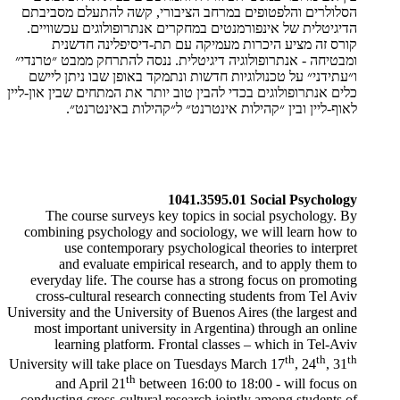
הסלולרים והלפטופים במרחב הציבורי, קשה להתעלם מסביבתם
הדיגיטלית של אינפורמנטים במחקרים אנתרופולוגים עכשוויים.
קורס זה מציע היכרות מעמיקה עם תת-דיסיפלינה חדשנית
ומבטיחה - אנתרופולוגיה דיגיטלית. ננסה להתרחק ממבט ״טרנדי״
ו״עתידני״ על טכנולוגיות חדשות ונתמקד באופן שבו ניתן ליישם
כלים אנתרופולוגים בכדי להבין טוב יותר את המתחים שבין און-ליין
לאוף-ליין ובין ״קהילות אינטרנט״ ל״קהילות באינטרנט״.
1041.3595.01 Social Psychology
​The course surveys key topics in social psychology. By
combining psychology and sociology, we will learn how to
use contemporary psychological theories to interpret
and evaluate empirical research, and to apply them to
everyday life. The course has a strong focus on promoting
cross-cultural research connecting students from Tel Aviv
University and the University of Buenos Aires (the largest and
most important university in Argentina) through an online
learning platform. Frontal classes – which in Tel-Aviv
th
th
th
University will take place on Tuesdays March 17
, 24
, 31
th
and April 21
between 16:00 to 18:00 - will focus on
conducting cross-cultural research jointly among students of