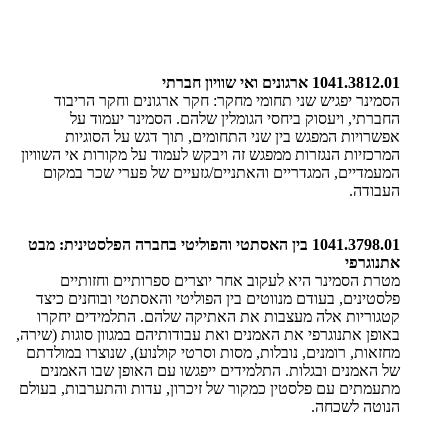
1041.3812.01 ארגונים ואי שוויון חברתי
הסמינר יפגיש שני תחומי מחקר: חקר ארגונים וחקר הריבוד
החברתי, ויעסוק ביחסי הגומלין שלהם. הסמינר יעמוד על
אפשרויות המפגש בין שני התחומים, תוך דגש על הסוגיות
המרכזיות הנגזרות ממפגש זה ויבקש לעמוד על מקורות אי השוויון
המעמדיים, המגדריים והאתניים/גזעיים של פערי שכר במקום
העבודה.
1041.3798.01 בין האסתטי והפוליטי בחברה הפלסטינית: מבט
אתנוגרפי
מטרת הסמינר היא לעקוב אחר יוצרים ספרותיים וחזותיים
פלסטינים, בעודם מנווטים בין הפוליטי והאסתטי ובוחנים כיצד
קטגוריות אלה מעצבות את האתיקה שלהם. התלמידים יחקרו
באופן אתנוגרפי את האמנים ואת עבודותיהם במגוון סוגות (שירה,
מחזאות, רומנים, נובלות, מסות וסרטי קולנוע), שנוצרו במולדתם
של האמנים ובגלות. התלמידים ייפגשו עם האופן שבו האמנים
מתעמתים עם פלסטין כמקור של זיכרון, עדות והתערבות, בעולם
הנוטה לשכחה.