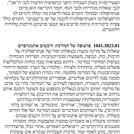
הצעירים/ות בשוק העבודה היפני ובתפיסות חדשות לגבי ה"אני",
לגבי שאלות מגדריות ולגבי הגוף. חומר הקריאה הוא ברובו
אנתרופולוגי ובמהלך הקורס ננסה לראות מה יכולה לתרום לנו
הדיסציפלינה האנתרופולוגית להבנה של יפן מ"בפנים". הקורס כולל
צפייה ביקורתית וניתוח סרטים (או קטעי סרטים) ודרמות טלוויזיה
רלוונטיים.
1041.3823.01 פרצופה של המדינה: היבטים אתנוגרפיים
שאלות על מדינה נוגעות בשאלות יסוד של אנתרופולוגיה על
תרבות, כוח, קבוצה, משמעות וסובייקטיביות. הפריחה הנוכחית
בעיסוק המחקרי במדינה - דווקא במציאות שבה כוחות הגלובליזציה
פועלים מעליה, מתחתיה ולצידה - מלמדת על הערך המוסף הייחודי
שבהתבוננות על המדינה מלמטה. זוהי נקודת המוצא של הסמינר,
וממנה נפנה לדיונים אנליטיים, אמפיריים ומתודולוגיים על נוכחותה
המפושטת, השגורה, השקופה לעיתים, של 'המדינה' בחיי בני אדם:
על מרקמי יומיום ורגעים בנאליים (המפגש עם השוטר הקונס אותנו
ברחוב או עם הביורוקרט המחתים את הדרכון), על רגולציות
וקטגוריות ממשלתיות שמעצבות חוויות וביוגרפיות (בהיותנו
'תלמידים', 'בני משפחה', 'אזרחים', 'מובטלים', או 'שוהים בלתי
חוקיים'), על השחקנים המדברים 'בשם המדינה' ועל אלו החיים
בשוליה. נקרא מחקרים אתנוגרפיים על זירות ורגעים שבהם
המדינה מקבלת (או מאבדת) ממשות ומשמעות וכוח: מוסדות
ומנגנונים ביורוקרטיים, ריטואלים לאומיים, אתרי גבול, פרוצדורות
חקיקה, מדע לאומי ועוד. מרבית העבודות שנקרא אינן עוסקות