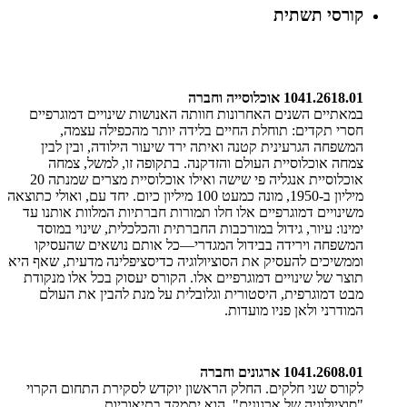
קורסי תשתית
1041.2618.01 אוכלוסייה וחברה
במאתיים השנים האחרונות חוותה האנושות שינויים דמוגרפיים
חסרי תקדים: תוחלת החיים בלידה יותר מהכפילה עצמה,
המשפחה הגרעינית קטנה ואיתה ירד שיעור הילודה, ובין לבין
צמחה אוכלוסיית העולם והזדקנה. בתקופה זו, למשל, צמחה
אוכלוסיית אנגליה פי שישה ואילו אוכלוסיית מצרים שמנתה 20
מיליון ב-1950, מונה כמעט 100 מיליון כיום. יחד עם, ואולי כתוצאה
משינויים דמוגרפיים אלו חלו תמורות חברתיות המלוות אותנו עד
ימינו: עיור, גידול במורכבות החברתית והכלכלית, שינוי במוסד
המשפחה וירידה בבידול המגדרי—כל אותם נושאים שהעסיקו
וממשיכים להעסיק את הסוציולוגיה כדיסציפלינה מדעית, שאף היא
תוצר של שינויים דמוגרפיים אלו. הקורס יעסוק בכל אלו מנקודת
מבט דמוגרפית, היסטורית וגלובלית על מנת להבין את העולם
המודרני ולאן פניו מועדות.
1041.2608.01 ארגונים וחברה
לקורס שני חלקים. החלק הראשון יוקדש לסקירת התחום הקרוי
"סוציולוגיה של ארגונים". הוא יתמקד בתיאוריות