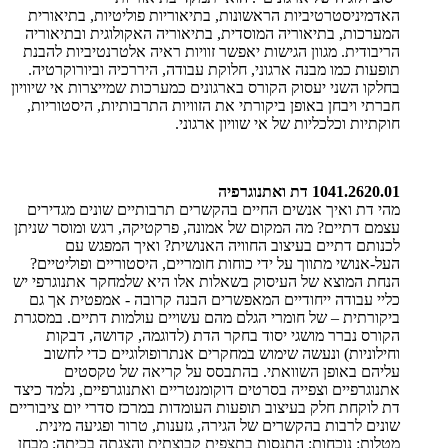
האדמיניסטרטיביות הראשונות, בתיאוריות פוליטיות, בתיאורית
המערכות, בתיאוריה המוסדית, בתיאוריה האקולוגית ובתיאוריה
הריבודית. מגוון הגישות יאפשר זוויות ראיה אלטרנטיביות להבנת
תופעות כמו מבנה ארגוני, חלוקת עבודה, היררכיה וביורוקרטיה.
בחלקו השני יעסוק הקורס בארגונים כמערכות שמייצרות אי שיוויון
חברתי ויבחן באופן ביקורתי את הזוויות התרבותיות, היסטוריות,
חוקתיות וכלכליות של אי שוויון ארגוני.
1041.2620.01 דת ואתנוגרפיה
מהי דת ואיך אנשים החיים בהקשרים תרבותיים שונים מגדירים
עצמם דתיים? מה המקום של אמונה, פרקטיקה, רגש ומוסר שניתן
לכנותם דתיים בעיצוב החוויה האנושית? ואיך המפגש עם
העל-אנושי מתווך על ידי כוחות חומריים, היסטוריים ופוליטיים?
הנחת המוצא של העיסוק בשאלות אלו היא שלמחקר אתנוגרפי יש
כליי עבודה ייחודיים המאפשרים הבנה קרובה - אמפטית אך גם
ביקורתית – של חומרי הגלם מהם עשויים עולמות דתיים. במסגרת
הקורס נברר מושגי יסוד בחקר הדת (לדוגמה, קדושה, דבקות
וחילוניות) ונעשה שימוש במחקרים אנתרופולוגיים כדי לחשוב
עליהם באופן השוואתי. בהתבסס על קריאה של טקסטים
אתנוגרפיים וצפייה בסרטים דוקומנטריים ואתנוגרפיים, נלמד כיצד
דת לוקחת חלק בעיצוב תופעות העומדות במרכז סדרי יום ציבוריים
שונים לרבות בהקשרים של הגירה, גזענות, טרור ופגיעה מינית.
מטלות: נוכחות; התנסות בתצפית קבוצתית והצגתה בכיתה; מבחן