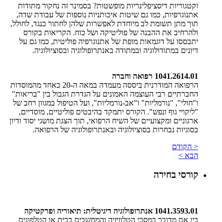
וקטגוריות דיסציפלינריות מופשטות? בסמינר זה נחקור מתודות
אתנוגרפיות, כמו גם שיטות איכותניות נוספות של עבודת שדה,
תוך מתן תשומת לב מיוחדת לאפשרות שלהן לחתור כנגד, לחולל,
ולהרחיב את ההבנה של פוליטיקה ושל כוח. הקריאות בקורס
יתבססו על דוגמאות מופת של אתנוגרפיה פוליטית, כמו גם על
דיונים במתודולוגיה ובמתודה באנתרופולוגיה ובסוציולוגיה.
1041.2614.01 רפואה וחברה
​הרפואה המודרנית ביססה מעמדה במאה ה-20 כאחד מהמוסדות
החברתיים רבי העוצמה האמונים על הגדרת הגבול בין "בריאות"
ו"חולי", "נורמליות" ו"אב-נורמליות", ועל הטיפול במגוון רחב של
"ליקויי גוף ונפש". הקורס יתמקד בהיבטים פוליטיים, מוסדיים,
ארגוניים ומקצועיים של השיח הרפואי, תוך הצגת מושגי יסוד ודיון
בסוגיות נבחרות בסוציולוגיה ובאנתרופולוגיה של הרפואה.
< הקודם
הבא >
קורסי בחירה
1041.3593.01 אנתרופולוגיה דיגיטלית: תיאוריה ופרקטיקה
בין אם מדובר במסכי הטלוויזיה והמחשבים בבית או הטלפונים