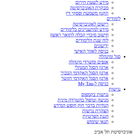
מידע לשעת חירום
מבקרת האוניברסיטה
תקנון משמעת ופסקי דין
לימודים
רישום לאוניברסיטה
מידע למתעניינים בלימודים
חישוב סיכויי קבלה לתואר ראשון
לוח שנת הלימודים
ידיעונים
כניסה לאזור האישי
סגל ומינהלה
אגפים ומשרדי מינהלה
ארגון הסגל המנהלי
ארגון הסגל האקדמי הבכיר
ארגון הסגל האקדמי הזוטר
כניסה ל-My Tau
נגישות
נגישות בקמפוס
מניעה וטיפול בהטרדה מינית
הנחיות בדבר חוק חופש המידע
הצהרת נגישות
הגנת הפרטיות
תנאי שימוש
אוניברסיטת תל אביב