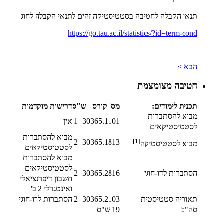
תנאי הקבלה לחטיבה בסטטיסטיקה זהים לתנאי הקבלה לחוג
https://go.tau.ac.il/statistics/?id=term-cond
הבא >
חטיבה מצומצמת
תכנית לימודים:
מס' קורס
ש"ס
דרישות מוקדמות
מבוא להסתברות
0365.1101
1+3
אין
לסטטיסטיקאים
מבוא להסתברות
[1]
2+3
0365.1813
מבוא לסטטיסטיקה
לסטטיסטיקאים
מבוא להסתברות
לסטטיסטיקאים
הסתברות לדו-חוגי
0365.2816
2+3
חשבון דיפרנציאלי
ואינטגרלי 2 ב'
תאוריה סטטיסטית
0365.2103
2+3
הסתברות לדו-חוגי
סה"כ
19 ש"ס