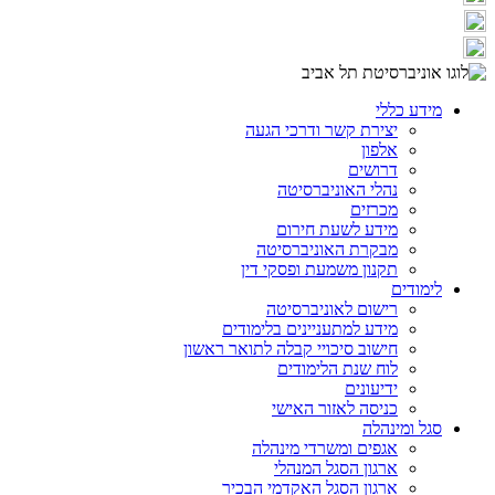
מידע כללי
יצירת קשר ודרכי הגעה
אלפון
דרושים
נהלי האוניברסיטה
מכרזים
מידע לשעת חירום
מבקרת האוניברסיטה
תקנון משמעת ופסקי דין
לימודים
רישום לאוניברסיטה
מידע למתעניינים בלימודים
חישוב סיכויי קבלה לתואר ראשון
לוח שנת הלימודים
ידיעונים
כניסה לאזור האישי
סגל ומינהלה
אגפים ומשרדי מינהלה
ארגון הסגל המנהלי
ארגון הסגל האקדמי הבכיר