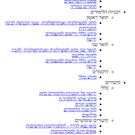
פוסט דוקטורנטים
חוקרים במדיה
תכניות הלימודים
תואר ראשון
החוג לסוציולוגיה ואנתרופולוגיה, שער הכניסה לבינה
החברתית
מידע כללי ורישום למועמדים
ידיעון
תואר שני
תואר שני בחוג לסוציולוגיה ואנתרופולוגיה, להבין,
לחקור וליישם
מידע כללי ורישום למועמדים
ידיעון
דוקטורט
מידע כללי
קישורים
כללי
ידיעון כל תוכניות הלימודים בחוג
מידע אישי לתלמיד.ה
חיפוש קורס
לוח שנת הלימודים
מילואים
קישורים שימושיים
בואו נצא לדרך - לתלמידיםות חדשיםות
אופיס חינם לסטודנטיםות