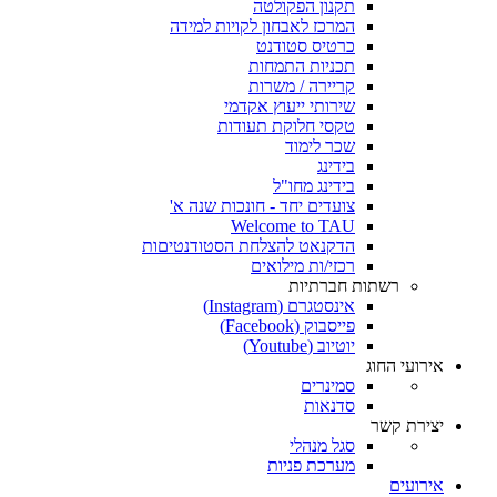
תקנון הפקולטה
המרכז לאבחון לקויות למידה
כרטיס סטודנט
תכניות התמחות
קריירה / משרות
שירותי ייעוץ אקדמי
טקסי חלוקת תעודות
שכר לימוד
בידינג
בידינג מחו"ל
צועדים יחד - חונכות שנה א'
Welcome to TAU
הדקנאט להצלחת הסטודנטיםות
רכזי/ות מילואים
רשתות חברתיות
אינסטגרם (Instagram)
פייסבוק (Facebook)
יוטיוב (Youtube)
אירועי החוג
סמינרים
סדנאות
יצירת קשר
סגל מנהלי
מערכת פניות
אירועים