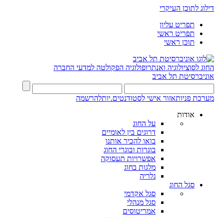
דילוג לתוכן העיקרי
תפריט עליון
תפריט ראשי
תוכן ראשי
החוג לסוציולוגיה ואנתרופולוגיה
הפקולטה למדעי החברה
אוניברסיטת תל אביב
מערכת פניות
אזור אישי לסטודנטים.יות
להרשמה
אודות
על החוג
דרוגים בין לאומיים
בואו להכיר אותנו
בוגרות ובוגרי החוג
אפשרויות תעסוקה
מלגות בחוג
גלריה
סגל החוג
סגל אקדמי
סגל מנהלי
אמריטוסים