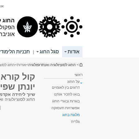
תוכן
תפריט
אונ
עליון
ראשי
החוג ל
הפקול
אוניבר
אודות
סגל החוג
תכניות הלימודי
|
הינך נמצא כאן
>
החוג לסוציולוגיה ואנתרופולוגיה
>
אודות
>
החוג לסוצי
קול קורא 
ראשי
על החוג
יונתן שפי
דרוגים בין לאומיים
שיוך ליחידה אקדמ
בואו להכיר אותנו
החוג לסוציולוגיה וא
בוגרות ובוגרי החוג
ה
אפשרויות תעסוקה
מלגות בחוג
גלריה