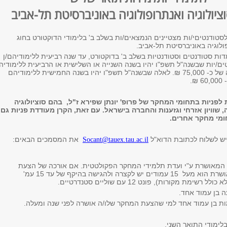
ציולוגיה ואנתרופולוגיה באוניברסיטת תל-אביב
סטודנטיםי/ות מצטיינים הנמצאים/ות בשלב ב' בלימודי הדוקטורט בחוג
פולוגיה באוניברסיטת תל-אביב.
ות סטודנטים וסטודנטיות בשלב ב' בדוקטורט, עד שנה רביעית ללימודיהם/ן
טים/יות שבשנה"ל תשפ"ו יהיו בשנה השנייה או השלישית או הרביעית ללימודיה
המלגה תהיה בגובה של כ- 75,000 ₪. לאלה שבשנה"ל תשפ"ו יהיו בשנה החמישית ללימודיהם
₪.
 לפניות בתחומי המחקר של פרופ' יונתן שפירא ז"ל, בהם סוציולוגיה
, שוויון אזרחי וגזענות והחברה בישראל. עם זאת, הקרן מעודדת פניות גם
ומי מחקר אחרים.
ש לשלוח לכתובת הדוא"ל
את המסמכים הבאים:
Socant@tauex.tau.ac.il
מאושרת ע"י ועדת תלמידי המחקר הפקולטטית. אם אורכה של הצעת
המחקר המאושרת הוא מעל 15 עמודים יש לקצרה ולהגישה בהיקף של עד 15 עמ'
 רשימת מקורות), פונט 12 עם שוליים סטנדרטיים.
 בן עמוד אחד.
ת בן עמוד אחד למי שהצעת המחקר שלו/ה אושרה לפני שנה ומעלה.
 בלימודי התואר השני.