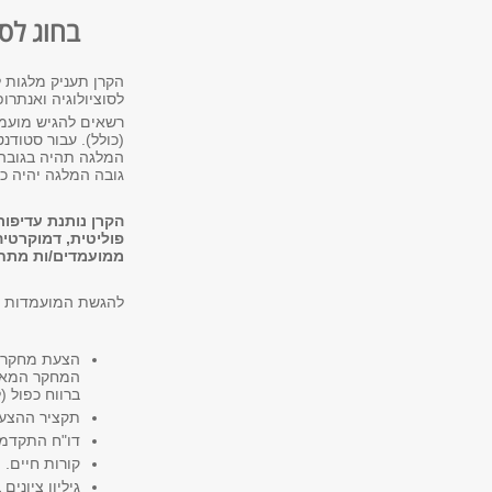
בחוג לסו
הקרן תעניק מלגות ל
לסוציולוגיה ואנתרו
רשאים להגיש מועמד
(כולל). עבור סטודנ
גובה המלגה יהיה כ- 60,000 
הקרן נותנת עדיפות
פוליטית, דמוקרטיה
ממועמדים/ות מתח
להגשת המועמדות י
הצעת מחקר ה
ברווח כפול (לא כולל
תקציר ההצעה
דו"ח התקדמו
קורות חיים.
גיליון ציונים