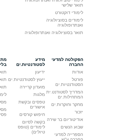
לימודי סוציולוגיה ואנתרופולוגיה
תואר שלישי
לימודי דוקטורט
לימודים בסוציולוגיה
ואנתרופולוגיה
תואר בסוציולוגיה ואנתרופולוגיה
הפקולטה למדעי
מידע
מתענ
החברה
לסטודנטיות.ים
בלי
אודות
ידיעון
תואר
פורטל
ייעוץ לסטודנטיות.ים
תואר
הסטודנטיות.ים
מועדון קריירה
תואר
המדריך לסטודנט.ית
מלגות
לימו
המתחילות.ים
טפסים ובקשת
מסלו
מחקר וחוקרות.ים
אישורים
מסל
יזכור
חיפוש קורסים
פסי
אודיטוריום בר שירה
בקשה לסיום
שבוע הנשים
לימודים (טופס
טיולים)
הספרייה למדעי
החברה ע"ש