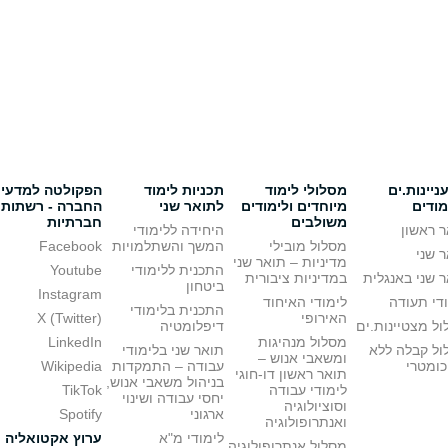
יינות.ים
מסלולי לימוד
תכניות לימוד
הפקולטה למדעי
מודים
מיוחדים ולימודים
לתואר שני
החברה - רשתות
משולבים
חברתיות
 ראשון
היחידה ללימודי
מסלול מובילי
המשך והשתלמויות
Facebook
 שני
מדיניות – תואר שני
התכנית ללימודי
Youtube
 שני באנגלית
במדיניות ציבורית
ביטחון
Instagram
די תעודה
לימודי האיחוד
התכנית בלימודי
האירופי
X (Twitter)
ל מצטיינות.ים
דיפלומטיה
מסלול מנהיגות
LinkedIn
ול קבלה ללא
תואר שני בלימודי
ומשאבי אנוש –
כומטרי
עבודה – התמקדות
Wikipedia
תואר ראשון דו-חוגי
בניהול משאבי אנוש,
לימודי עבודה
TikTok
יחסי עבודה ושינוי
וסוציולוגיה
ארגוני
Spotify
ואנתרופולוגיה
לימודי מ"א
ערוץ אקטואליה
מסלול אנתרופולוגיה