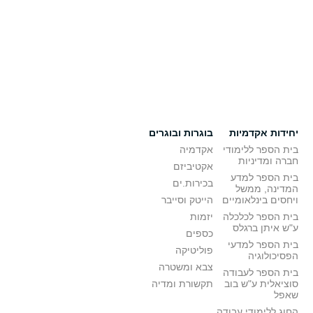
יחידות אקדמיות
בוגרות ובוגרים
בית הספר ללימודי
אקדמיה
חברה ומדיניות
אקטיביזם
בית הספר למדע
בכירות.ים
המדינה, ממשל
ויחסים בינלאומיים
הייטק וסייבר
בית הספר לכלכלה
יזמות
ע"ש איתן ברגלס
כספים
בית הספר למדעי
פוליטיקה
הפסיכולוגיה
צבא ומשטרה
בית הספר לעבודה
סוציאלית ע"ש בוב
תקשורת ומדיה
שאפל
החוג ללימודי עבודה