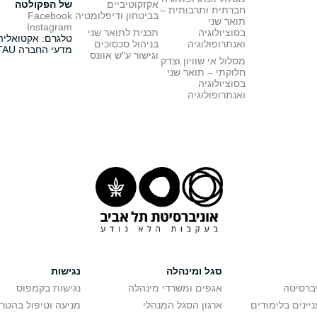
אקזקוטיביים
של הפקולטה
חברתית ותרבותית –
בביטחון ודיפלומטיה
Facebook
תואר שני
Instagram
בסוציולוגיה
תכנית לתואר שני
טלגרם: אקטואליה
ואנתרופולוגיה
בניהול סכסוכים
מדעי החברה TAU
וגישור ע"ש אוונס
מסלול אי שוויון וצדק
חלוקתי – תואר שני
בסוציולוגיה
ואנתרופולוגיה
סגל ומינהלה
נגישות
יברסיטה
אגפים ומשרדי מינהלה
נגישות בקמפוס
יינים בלימודים
ארגון הסגל המנהלי
מניעה וטיפול בהטר