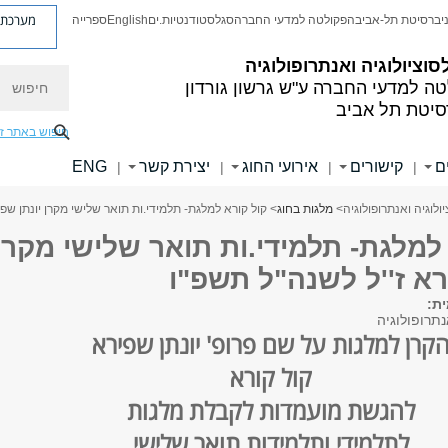
מערכת פ
יברסיטת תל-אביב
הפקולטה למדעי החברה
סגל
סטודנטיות.ים
English
ספרייה
סוציולוגיה ואנתרופולוגיה
חיפוש
טה למדעי החברה
ע"ש גרשון גורדון
סיטת תל אביב
חיפוש באתר ז
ם
קישורים
אירועי החוג
יצירת קשר
ENG
|
|
|
|
ולוגיה ואנתרופולוגיה
>
מלגות בחוג
> קול קורא למלגת- תלמידי.ות תואר שלישי מקרן יונתן שפי
למלגת- תלמידי.ות תואר שלישי מקרן
רא ז''ל לשנה"ל תשפ"ו
ית:
נתרופולוגיה
קרן למלגות על שם פרופ' יונתן שפירא
קול קורא
להגשת מועמדות לקבלת מלגות
לתלמידי ותלמידות תואר שלישי