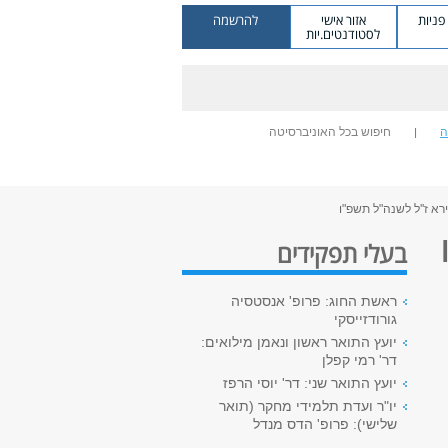
ניות
אזור אישי
להרשמה
לסטודנטים.יות
ה
חיפוש בכל האוניברסיטה
רא ז''ל לשנה"ל תשפ"ו
בעלי תפקידים
ראשת החוג: פרופ' אנסטסיה
גורודזייסקי
יועץ התואר ראשון ונאמן מילואים:
דר' רמי קפלן
יועץ התואר שני: דר' יוסי הרפז
יו"ר ועדת תלמידי מחקר (תואר
שלישי): פרופ' הדס מנדל