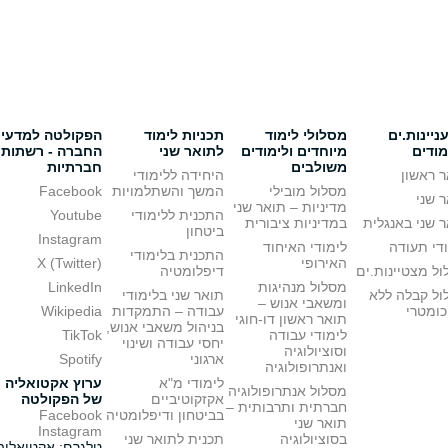
יינות.ים
מסלולי לימוד
תכניות לימוד
הפקולטה למדעי
מודים
מיוחדים ולימודים
לתואר שני
החברה - רשתות
משולבים
חברתיות
 ראשון
היחידה ללימודי
מסלול מובילי
המשך והשתלמויות
Facebook
 שני
מדיניות – תואר שני
התכנית ללימודי
Youtube
 שני באנגלית
במדיניות ציבורית
ביטחון
Instagram
די תעודה
לימודי האיחוד
התכנית בלימודי
האירופי
X (Twitter)
ל מצטיינות.ים
דיפלומטיה
מסלול מנהיגות
LinkedIn
ול קבלה ללא
תואר שני בלימודי
ומשאבי אנוש –
כומטרי
עבודה – התמקדות
Wikipedia
תואר ראשון דו-חוגי
בניהול משאבי אנוש,
לימודי עבודה
TikTok
יחסי עבודה ושינוי
וסוציולוגיה
ארגוני
Spotify
ואנתרופולוגיה
לימודי מ"א
ערוץ אקטואליה
מסלול אנתרופולוגיה
אקזקוטיביים
של הפקולטה
חברתית ותרבותית –
בביטחון ודיפלומטיה
Facebook
תואר שני
Instagram
בסוציולוגיה
תכנית לתואר שני
טלגרם: אקטואליה