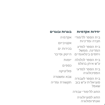
יחידות אקדמיות
בוגרות ובוגרים
בית הספר ללימודי
אקדמיה
חברה ומדיניות
אקטיביזם
בית הספר למדע
בכירות.ים
המדינה, ממשל
ויחסים בינלאומיים
הייטק וסייבר
בית הספר לכלכלה
יזמות
ע"ש איתן ברגלס
כספים
בית הספר למדעי
פוליטיקה
הפסיכולוגיה
צבא ומשטרה
בית הספר לעבודה
סוציאלית ע"ש בוב
תקשורת ומדיה
שאפל
החוג ללימודי עבודה
החוג לסוציולוגיה
ואנתרופולוגיה