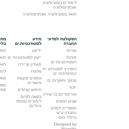
לימודים בסוציולוגיה
ואנתרופולוגיה
תואר בסוציולוגיה ואנתרופולוגיה
הפקולטה למדעי
מידע
מתענ
החברה
לסטודנטיות.ים
בלי
אודות
ידיעון
תואר
פורטל
ייעוץ לסטודנטיות.ים
תואר
הסטודנטיות.ים
מועדון קריירה
תואר
המדריך לסטודנט.ית
מלגות
לימו
המתחילות.ים
טפסים ובקשת
מסלו
מחקר וחוקרות.ים
אישורים
מסל
יזכור
חיפוש קורסים
פסי
אודיטוריום בר שירה
בקשה לסיום
שבוע הנשים
לימודים (טופס
טיולים)
הספרייה למדעי
החברה ע"ש
ברנדר-מוס
Designed by
Magnific