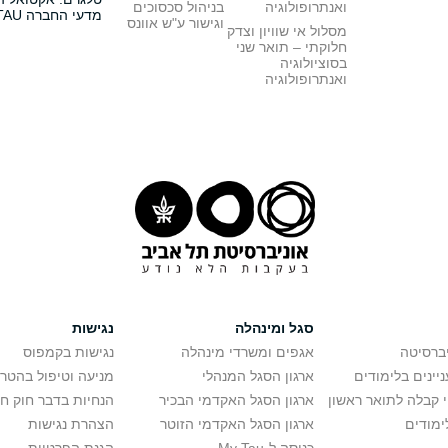
ואנתרופולוגיה
בניהול סכסוכים
מדעי החברה TAU
וגישור ע"ש אוונס
מסלול אי שוויון וצדק
חלוקתי – תואר שני
בסוציולוגיה
ואנתרופולוגיה
סגל ומינהלה
נגישות
יברסיטה
אגפים ומשרדי מינהלה
נגישות בקמפוס
יינים בלימודים
ארגון הסגל המנהלי
מניעה וטיפול בהטר
י קבלה לתואר ראשון
ארגון הסגל האקדמי הבכיר
הנחיות בדבר חוק ח
ימודים
ארגון הסגל האקדמי הזוטר
הצהרת נגישות