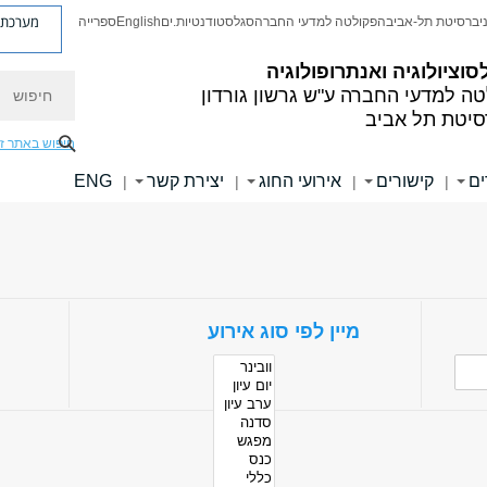
מערכת פ
יברסיטת תל-אביב
הפקולטה למדעי החברה
סגל
סטודנטיות.ים
English
ספרייה
סוציולוגיה ואנתרופולוגיה
חיפוש
טה למדעי החברה
ע"ש גרשון גורדון
סיטת תל אביב
חיפוש באתר ז
ים
קישורים
אירועי החוג
יצירת קשר
ENG
|
|
|
|
מיין לפי סוג אירוע