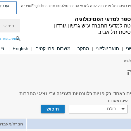
מערכת פ
יברסיטת תל-אביב
הפקולטה למדעי החברה
סגל
סטודנטיות.ים
English
ספרייה
פר למדעי הפסיכולוגיה
חיפוש
טה למדעי החברה
ע"ש גרשון גורדון
סיטת תל אביב
חיפוש באתר ז
ני
תואר שלישי
מחקר
משרות ופרוייקטים
English
יצי
|
|
|
|
|
וגיה
ה
כאחד. רק פניות רלוונטיות תענינה ע"י נציגי החברות.
סינון משרות
- כולם -
חברה/מעבדה