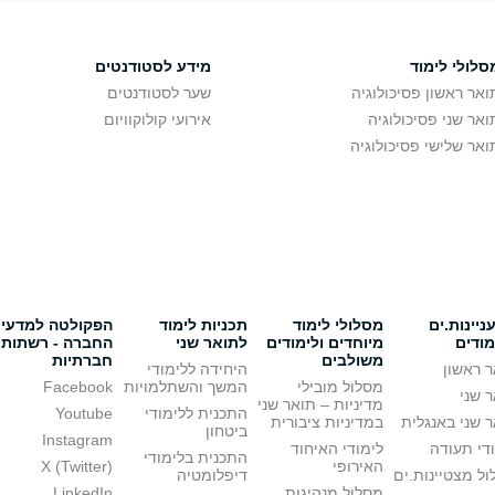
סלולי לימוד
מידע לסטודנטים
ואר ראשון פסיכולוגיה
שער לסטודנטים
ואר שני פסיכולוגיה
אירועי קולוקוויום
ואר שלישי פסיכולוגיה
יינות.ים
מסלולי לימוד
תכניות לימוד
הפקולטה למדעי
מודים
מיוחדים ולימודים
לתואר שני
החברה - רשתות
משולבים
חברתיות
 ראשון
היחידה ללימודי
מסלול מובילי
המשך והשתלמויות
Facebook
 שני
מדיניות – תואר שני
התכנית ללימודי
Youtube
 שני באנגלית
במדיניות ציבורית
ביטחון
Instagram
די תעודה
לימודי האיחוד
התכנית בלימודי
האירופי
X (Twitter)
ל מצטיינות.ים
דיפלומטיה
מסלול מנהיגות
LinkedIn