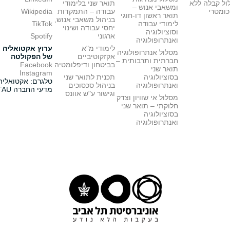
ול קבלה ללא
תואר שני בלימודי
ומשאבי אנוש –
כומטרי
עבודה – התמקדות
Wikipedia
תואר ראשון דו-חוגי
בניהול משאבי אנוש,
לימודי עבודה
TikTok
יחסי עבודה ושינוי
וסוציולוגיה
ארגוני
Spotify
ואנתרופולוגיה
לימודי מ"א
ערוץ אקטואליה
מסלול אנתרופולוגיה
אקזקוטיביים
של הפקולטה
חברתית ותרבותית –
בביטחון ודיפלומטיה
Facebook
תואר שני
Instagram
בסוציולוגיה
תכנית לתואר שני
טלגרם: אקטואליה
ואנתרופולוגיה
בניהול סכסוכים
מדעי החברה TAU
וגישור ע"ש אוונס
מסלול אי שוויון וצדק
חלוקתי – תואר שני
בסוציולוגיה
ואנתרופולוגיה