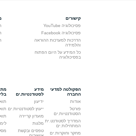
קישורים
מ
פסיכולוגיה YouTube
ת
פסיכולוגיה Facebook
ת
הדרכות למערכות ההוראה
ת
והלמידה
כל המידע על היום הפתוח
בפסיכולוגיה
הפקולטה למדעי
מידע
מתענ
החברה
לסטודנטיות.ים
בלי
אודות
ידיעון
תואר
פורטל
ייעוץ לסטודנטיות.ים
תואר
הסטודנטיות.ים
מועדון קריירה
תואר
המדריך לסטודנט.ית
מלגות
לימו
המתחילות.ים
טפסים ובקשת
מסלו
מחקר וחוקרות.ים
אישורים