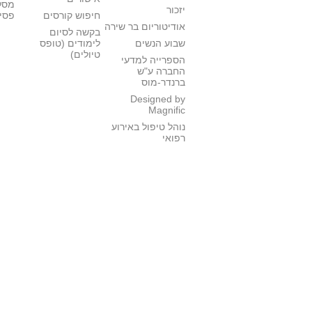
מסל
יזכור
חיפוש קורסים
פסי
אודיטוריום בר שירה
בקשה לסיום
שבוע הנשים
לימודים (טופס
טיולים)
הספרייה למדעי
החברה ע"ש
ברנדר-מוס
Designed by
Magnific
נוהל טיפול באירוע
רפואי