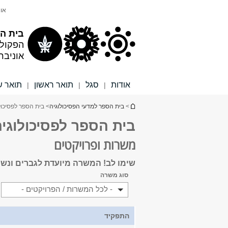
תוכן
תפריט
אונ
עליון
ראשי
בית הס
הפקול
אוניבר
אודות
סגל
תואר ראשון
תואר ש
|
|
|
הינך נמצא כאן
>
בית הספר למדעי הפסיכולוגיה
> בית הספר לפסיכול
בית הספר לפסיכולוגי
משרות ופרויקטים
שימו לב! המשרה מיועדת לגברים ונשים 
סוג משרה
- לכל המשרות / הפרויקטים -
התפקיד