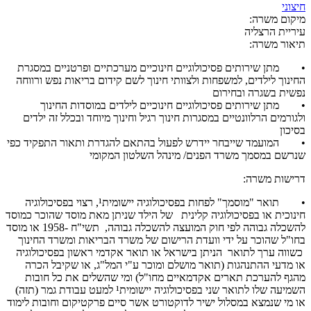
חיצוני
מיקום משרה:
עיריית הרצליה
תיאור משרה:
• מתן שירותים פסיכולוגיים חינוכיים מערכתיים ופרטניים במסגרת
החינוך לילדים, למשפחות ולצוותי חינוך לשם קידום בריאות נפש ורווחה
נפשית בשגרה ובחירום
• מתן שירותים פסיכולוגיים חינוכיים לילדים במוסדות החינוך
ולגורמים הרלוונטיים במסגרות חינוך רגיל וחינוך מיוחד ובכלל זה ילדים
בסיכון
• המועמד שייבחר יידרש לפעול בהתאם להגדרת ותאור התפקיד כפי
שנרשם במסמך משרד הפנים/ מינהל השלטון המקומי
דרישות משרה:
• תואר "מוסמך" לפחות בפסיכולוגיה יישומית¹, רצוי בפסיכולוגיה
חינוכית או בפסיכולוגיה קלינית של הילד שניתן מאת מוסד שהוכר כמוסד
להשכלה גבוהה לפי חוק המועצה להשכלה גבוהה, תשי"ח -1958 או מוסד
בחו"ל שהוכר על ידי וועדת הרישום של משרד הבריאות ומשרד החינוך
כשווה ערך לתואר הניתן בישראל או תואר אקדמי ראשון בפסיכולוגיה
או מדעי ההתנהגות (תואר מושלם ומוכר ע"י המל"ג, או שקיבל הכרה
מהגף להערכת תארים אקדמאיים מחו"ל) ומי שהשלים את כל חובות
השמיעה שלו לתואר שני בפסיכולוגיה יישומית¹ למעט עבודת גמר (תזה)
או מי שנמצא במסלול ישיר לדוקטורט אשר סיים פרקטיקום וחובות לימוד