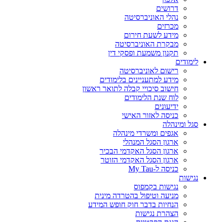
דרושים
נהלי האוניברסיטה
מכרזים
מידע לשעת חירום
מבקרת האוניברסיטה
תקנון משמעת ופסקי דין
לימודים
רישום לאוניברסיטה
מידע למתעניינים בלימודים
חישוב סיכויי קבלה לתואר ראשון
לוח שנת הלימודים
ידיעונים
כניסה לאזור האישי
סגל ומינהלה
אגפים ומשרדי מינהלה
ארגון הסגל המנהלי
ארגון הסגל האקדמי הבכיר
ארגון הסגל האקדמי הזוטר
כניסה ל-My Tau
נגישות
נגישות בקמפוס
מניעה וטיפול בהטרדה מינית
הנחיות בדבר חוק חופש המידע
הצהרת נגישות