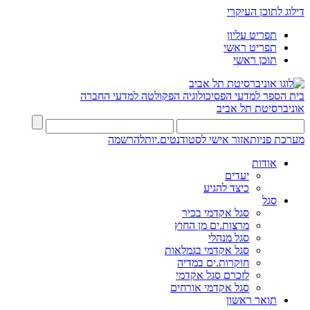
דילוג לתוכן העיקרי
תפריט עליון
תפריט ראשי
תוכן ראשי
בית הספר למדעי הפסיכולוגיה
הפקולטה למדעי החברה
אוניברסיטת תל אביב
מערכת פניות
אזור אישי לסטודנטים.יות
להרשמה
אודות
יעדים
כיצד להגיע
סגל
סגל אקדמי בכיר
מרצות.ים מן החוץ
סגל מנהלי
סגל אקדמי בגמלאות
חוקרות.ים במדיה
לזכרם סגל אקדמי
סגל אקדמי אורחים
תואר ראשון