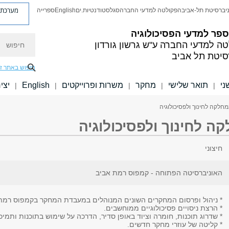
מערכת פ
יברסיטת תל-אביב
הפקולטה למדעי החברה
סגל
סטודנטיות.ים
English
ספרייה
פר למדעי הפסיכולוגיה
חיפוש
טה למדעי החברה
ע"ש גרשון גורדון
סיטת תל אביב
חיפוש באתר ז
ני
תואר שלישי
מחקר
משרות ופרוייקטים
English
יצי
|
|
|
|
|
לקה לחינוך ולפסיכולוגיה
 לחינוך ולפסיכולוגיה
חיצוני
האוניברסיטה הפתוחה - קמפוס רמת אביב
* ניהול ופרסום המחקרים השונים המנוהלים במעבדת המחקר בקמפוס רמת
* הרצת ניסויים פסיכולוגיים ממוחשבים.
* שדרוג תוכנות, חומרה וציוד באופן סדיר, הדרכה על שימוש בתוכנות ותמיכ
* קליטה של עוזרי מחקר חדשים.