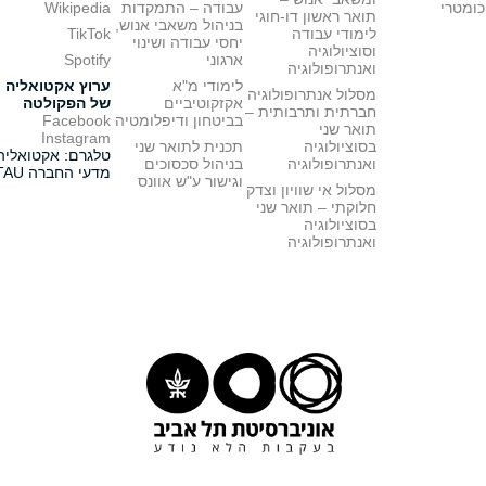
כומטרי
עבודה – התמקדות
Wikipedia
תואר ראשון דו-חוגי
בניהול משאבי אנוש,
לימודי עבודה
TikTok
יחסי עבודה ושינוי
וסוציולוגיה
ארגוני
Spotify
ואנתרופולוגיה
לימודי מ"א
ערוץ אקטואליה
מסלול אנתרופולוגיה
אקזקוטיביים
של הפקולטה
חברתית ותרבותית –
בביטחון ודיפלומטיה
Facebook
תואר שני
Instagram
בסוציולוגיה
תכנית לתואר שני
טלגרם: אקטואליה
ואנתרופולוגיה
בניהול סכסוכים
מדעי החברה TAU
וגישור ע"ש אוונס
מסלול אי שוויון וצדק
חלוקתי – תואר שני
בסוציולוגיה
ואנתרופולוגיה