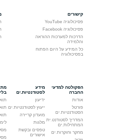
קישורים
מ
פסיכולוגיה YouTube
ת
פסיכולוגיה Facebook
ת
הדרכות למערכות ההוראה
ת
והלמידה
כל המידע על היום הפתוח
בפסיכולוגיה
הפקולטה למדעי
מידע
מתענ
החברה
לסטודנטיות.ים
בלי
אודות
ידיעון
תואר
פורטל
ייעוץ לסטודנטיות.ים
תואר
הסטודנטיות.ים
מועדון קריירה
תואר
המדריך לסטודנט.ית
מלגות
לימו
המתחילות.ים
טפסים ובקשת
מסלו
מחקר וחוקרות.ים
אישורים
מסל
יזכור