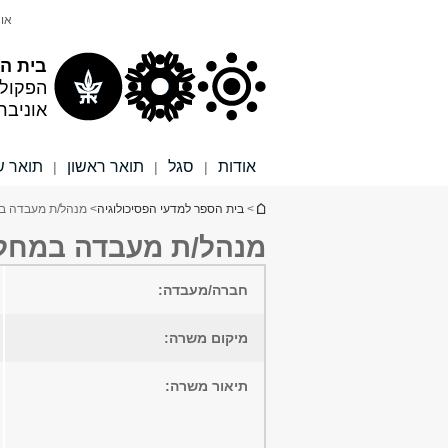
תוכן
תפריט
אונ
עליון
ראשי
בית הס
הפקול
אוניבר
אודות
סגל
תואר ראשון
תואר ש
|
|
|
הינך נמצא כאן
>
בית הספר למדעי הפסיכולוגיה
> מנהל/ת מעבדה במח
מנהל/ת מעבדה במחלקה
חברה/מעבדה:
מיקום משרה:
תיאור משרה: