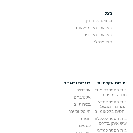
סגל
מרצים מן החוץ
סגל אקדמי בגמלאות
סגל אקדמי בכיר
סגל מנהלי
יחידות אקדמיות
בוגרות ובוגרים
בית הספר ללימודי
אקדמיה
חברה ומדיניות
אקטיביזם
בית הספר למדע
בכירות.ים
המדינה, ממשל
ויחסים בינלאומיים
הייטק וסייבר
בית הספר לכלכלה
יזמות
ע"ש איתן ברגלס
כספים
בית הספר למדעי
פוליטיקה