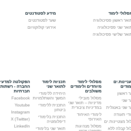
סלולי לימוד
מידע לסטודנטים
ואר ראשון פסיכולוגיה
שער לסטודנטים
ואר שני פסיכולוגיה
אירועי קולוקוויום
ואר שלישי פסיכולוגיה
יינות.ים
מסלולי לימוד
תכניות לימוד
הפקולטה למדעי
מודים
מיוחדים ולימודים
לתואר שני
החברה - רשתות
משולבים
חברתיות
 ראשון
היחידה ללימודי
מסלול מובילי
המשך והשתלמויות
Facebook
 שני
מדיניות – תואר שני
התכנית ללימודי
Youtube
 שני באנגלית
במדיניות ציבורית
ביטחון
Instagram
די תעודה
לימודי האיחוד
התכנית בלימודי
האירופי
X (Twitter)
ל מצטיינות.ים
דיפלומטיה
מסלול מנהיגות
LinkedIn
ול קבלה ללא
תואר שני בלימודי
ומשאבי אנוש –