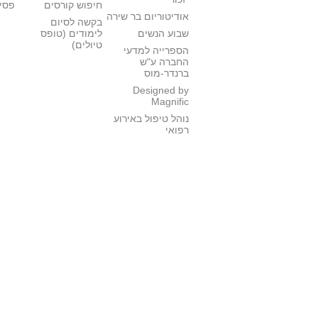
חיפוש קורסים
פסי
אודיטוריום בר שירה
בקשה לסיום
שבוע הנשים
לימודים (טופס
טיולים)
הספרייה למדעי
החברה ע"ש
ברנדר-מוס
Designed by
Magnific
נוהל טיפול באירוע
רפואי