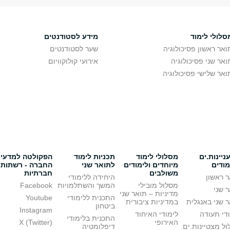
סלולי לימוד
מידע לסטודנטים
ואר ראשון פסיכולוגיה
שער לסטודנטים
ואר שני פסיכולוגיה
אירועי קולוקוויום
ואר שלישי פסיכולוגיה
יינות.ים
מסלולי לימוד
תכניות לימוד
הפקולטה למדעי
מודים
מיוחדים ולימודים
לתואר שני
החברה - רשתות
משולבים
חברתיות
 ראשון
היחידה ללימודי
מסלול מובילי
המשך והשתלמויות
Facebook
 שני
מדיניות – תואר שני
התכנית ללימודי
Youtube
 שני באנגלית
במדיניות ציבורית
ביטחון
Instagram
די תעודה
לימודי האיחוד
התכנית בלימודי
האירופי
X (Twitter)
ל מצטיינות.ים
דיפלומטיה