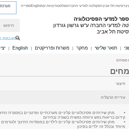
מערכת פ
יברסיטת תל-אביב
הפקולטה למדעי החברה
סגל
סטודנטיות.ים
English
ספרייה
פר למדעי הפסיכולוגיה
חיפוש
טה למדעי החברה
ע"ש גרשון גורדון
סיטת תל אביב
חיפוש באתר ז
ני
תואר שלישי
מחקר
משרות ופרוייקטים
English
יצי
|
|
|
|
|
ם מומחים
מחים
חיצוני
עיריית הרצליה
• מתן שירותים פסיכולוגיים קליניים מערכתיים ופרטניים במסגרת החינוך
קידום בריאות נפש ורווחה נפשית בשגרה ובחירום
• מתן שירותים פסיכולוגיים קליניים לילדים במוסדות החינוך ולגורמים הרל
מיוחד ובכלל זה ילדים בסיכון