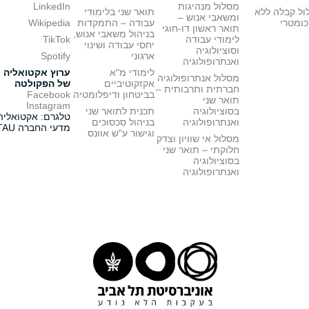
מסלול מנהיגות
LinkedIn
ול קבלה ללא
תואר שני בלימודי
ומשאבי אנוש –
כומטרי
עבודה – התמקדות
Wikipedia
תואר ראשון דו-חוגי
בניהול משאבי אנוש,
לימודי עבודה
TikTok
יחסי עבודה ושינוי
וסוציולוגיה
ארגוני
Spotify
ואנתרופולוגיה
לימודי מ"א
ערוץ אקטואליה
מסלול אנתרופולוגיה
אקזקוטיביים
של הפקולטה
חברתית ותרבותית –
בביטחון ודיפלומטיה
Facebook
תואר שני
Instagram
בסוציולוגיה
תכנית לתואר שני
טלגרם: אקטואליה
ואנתרופולוגיה
בניהול סכסוכים
מדעי החברה TAU
וגישור ע"ש אוונס
מסלול אי שוויון וצדק
חלוקתי – תואר שני
בסוציולוגיה
ואנתרופולוגיה