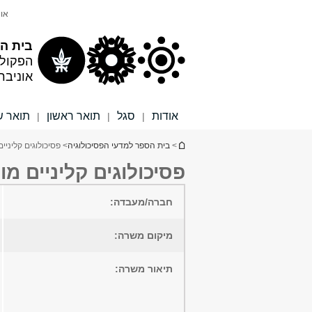
תוכן
תפריט
אונ
עליון
ראשי
בית הס
הפקול
אוניבר
אודות
סגל
תואר ראשון
תואר ש
|
|
|
הינך נמצא כאן
>
בית הספר למדעי הפסיכולוגיה
> פסיכולוגים קליניי
פסיכולוגים קליניים מו
חברה/מעבדה:
מיקום משרה:
תיאור משרה: