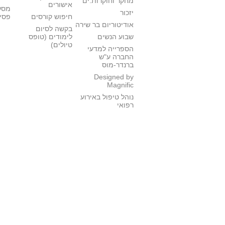
מחקר וחוקרות.ים
אישורים
מסל
יזכור
חיפוש קורסים
פסי
אודיטוריום בר שירה
בקשה לסיום
שבוע הנשים
לימודים (טופס
טיולים)
הספרייה למדעי
החברה ע"ש
ברנדר-מוס
Designed by
Magnific
נוהל טיפול באירוע
רפואי