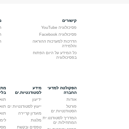
קישורים
מ
פסיכולוגיה YouTube
ת
פסיכולוגיה Facebook
ת
הדרכות למערכות ההוראה
ת
והלמידה
כל המידע על היום הפתוח
בפסיכולוגיה
הפקולטה למדעי
מידע
מתענ
החברה
לסטודנטיות.ים
בלי
אודות
ידיעון
תואר
פורטל
ייעוץ לסטודנטיות.ים
תואר
הסטודנטיות.ים
מועדון קריירה
תואר
המדריך לסטודנט.ית
מלגות
לימו
המתחילות.ים
טפסים ובקשת
מסלו