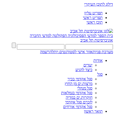
דילוג לתוכן העיקרי
תפריט עליון
תפריט ראשי
תוכן ראשי
בית הספר למדעי הפסיכולוגיה
הפקולטה למדעי החברה
אוניברסיטת תל אביב
מערכת פניות
אזור אישי לסטודנטים.יות
להרשמה
אודות
יעדים
כיצד להגיע
סגל
סגל אקדמי בכיר
מרצות.ים מן החוץ
סגל מנהלי
סגל אקדמי בגמלאות
חוקרות.ים במדיה
לזכרם סגל אקדמי
סגל אקדמי אורחים
תואר ראשון