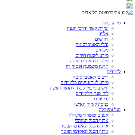
מידע כללי
יצירת קשר ודרכי הגעה
אלפון
דרושים
נהלי האוניברסיטה
מכרזים
מידע לשעת חירום
מבקרת האוניברסיטה
תקנון משמעת ופסקי דין
לימודים
רישום לאוניברסיטה
מידע למתעניינים בלימודים
חישוב סיכויי קבלה לתואר ראשון
לוח שנת הלימודים
ידיעונים
כניסה לאזור האישי
סגל ומינהלה
אגפים ומשרדי מינהלה
ארגון הסגל המנהלי
ארגון הסגל האקדמי הבכיר
ארגון הסגל האקדמי הזוטר