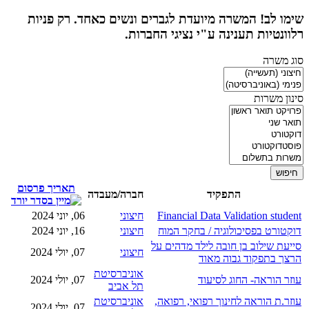
שימו לב! המשרה מיועדת לגברים ונשים כאחד. רק פניות
רלוונטיות תענינה ע"י נציגי החברות.
סוג משרה
סינון משרות
תאריך פרסום
התפקיד
חברה/מעבדה
Financial Data Validation student
חיצוני
06, יוני 2024
דוקטורט בפסיכולוגיה / בחקר המוח
חיצוני
16, יוני 2024
סייעת שילוב בן חובה לילד מדהים על
חיצוני
07, יולי 2024
הרצך בתפקוד גבוה מאוד
אוניברסיטת
עוזר הוראה- החוג לסיעוד
07, יולי 2024
תל אביב
עוזר.ת הוראה לחינוך רפואי, רפואה,
אוניברסיטת
07, יולי 2024