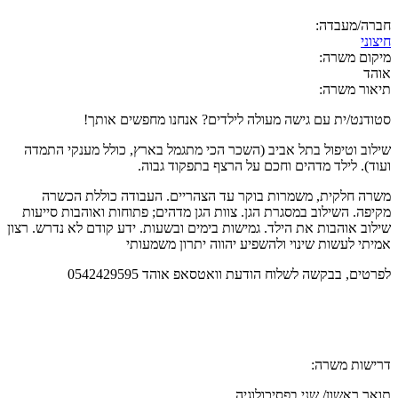
חברה/מעבדה:
חיצוני
מיקום משרה:
אוהד
תיאור משרה:
סטודנט/ית עם גישה מעולה לילדים? אנחנו מחפשים אותך!
שילוב וטיפול בתל אביב (השכר הכי מתגמל בארץ, כולל מענקי התמדה
ועוד). לילד מדהים וחכם על הרצף בתפקוד גבוה.
משרה חלקית, משמרות בוקר עד הצהריים. העבודה כוללת הכשרה
מקיפה. השילוב במסגרת הגן. צוות הגן מדהים; פתוחות ואוהבות סייעות
שילוב אוהבות את הילד. גמישות בימים ובשעות. ידע קודם לא נדרש. רצון
אמיתי לעשות שינוי ולהשפיע יהווה יתרון משמעותי
לפרטים, בבקשה לשלוח הודעת וואטסאפ אוהד 0542429595
דרישות משרה:
תואר ראשון/ שני בפסיכולוגיה.