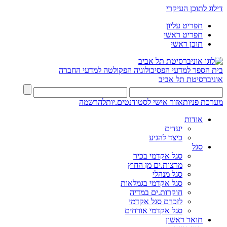
דילוג לתוכן העיקרי
תפריט עליון
תפריט ראשי
תוכן ראשי
בית הספר למדעי הפסיכולוגיה
הפקולטה למדעי החברה
אוניברסיטת תל אביב
מערכת פניות
אזור אישי לסטודנטים.יות
להרשמה
אודות
יעדים
כיצד להגיע
סגל
סגל אקדמי בכיר
מרצות.ים מן החוץ
סגל מנהלי
סגל אקדמי בגמלאות
חוקרות.ים במדיה
לזכרם סגל אקדמי
סגל אקדמי אורחים
תואר ראשון