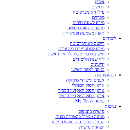
אלפון
דרושים
נהלי האוניברסיטה
מכרזים
מידע לשעת חירום
מבקרת האוניברסיטה
תקנון משמעת ופסקי דין
לימודים
רישום לאוניברסיטה
מידע למתעניינים בלימודים
חישוב סיכויי קבלה לתואר ראשון
לוח שנת הלימודים
ידיעונים
כניסה לאזור האישי
סגל ומינהלה
אגפים ומשרדי מינהלה
ארגון הסגל המנהלי
ארגון הסגל האקדמי הבכיר
ארגון הסגל האקדמי הזוטר
כניסה ל-My Tau
נגישות
נגישות בקמפוס
מניעה וטיפול בהטרדה מינית
הנחיות בדבר חוק חופש המידע
הצהרת נגישות