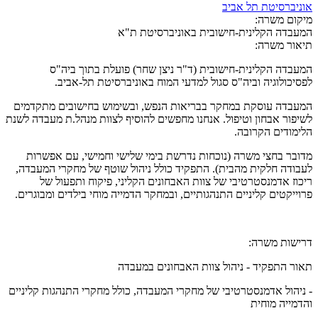
אוניברסיטת תל אביב
מיקום משרה:
המעבדה הקלינית-חישובית באוניברסיטת ת"א
תיאור משרה:
המעבדה הקלינית-חישובית (ד"ר ניצן שחר) פועלת בתוך ביה"ס
לפסיכולוגיה וביה"ס סגול למדעי המוח באוניברסיטת תל-אביב.
המעבדה עוסקת במחקר בבריאות הנפש, ובשימוש בחישובים מתקדמים
לשיפור אבחון וטיפול. אנחנו מחפשים להוסיף לצוות מנהל.ת מעבדה לשנת
הלימודים הקרובה.
מדובר בחצי משרה (נוכחות נדרשת בימי שלישי וחמישי, עם אפשרות
לעבודה חלקית מהבית). התפקיד כולל ניהול שוטף של מחקרי המעבדה,
ריכוז אדמנסטרטיבי של צוות האבחונים הקליני, פיקוח ותפעול של
פרוייקטים קליניים התנהגותיים, ובמחקר הדמייה מוחי בילדים ומבוגרים.
דרישות משרה:
תאור התפקיד - ניהול צוות האבחונים במעבדה
- ניהול אדמנסטרטיבי של מחקרי המעבדה, כולל מחקרי התנהגות קליניים
והדמייה מוחית