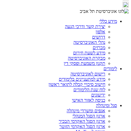
מידע כללי
יצירת קשר ודרכי הגעה
אלפון
דרושים
נהלי האוניברסיטה
מכרזים
מידע לשעת חירום
מבקרת האוניברסיטה
תקנון משמעת ופסקי דין
לימודים
רישום לאוניברסיטה
מידע למתעניינים בלימודים
חישוב סיכויי קבלה לתואר ראשון
לוח שנת הלימודים
ידיעונים
כניסה לאזור האישי
סגל ומינהלה
אגפים ומשרדי מינהלה
ארגון הסגל המנהלי
ארגון הסגל האקדמי הבכיר
ארגון הסגל האקדמי הזוטר