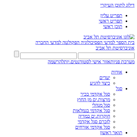
דילוג לתוכן העיקרי
תפריט עליון
תפריט ראשי
תוכן ראשי
בית הספר למדעי הפסיכולוגיה
הפקולטה למדעי החברה
אוניברסיטת תל אביב
מערכת פניות
אזור אישי לסטודנטים.יות
להרשמה
אודות
יעדים
כיצד להגיע
סגל
סגל אקדמי בכיר
מרצות.ים מן החוץ
סגל מנהלי
סגל אקדמי בגמלאות
חוקרות.ים במדיה
לזכרם סגל אקדמי
סגל אקדמי אורחים
תואר ראשון