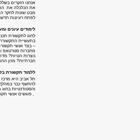
אנחנו חוקרים בשלל
את הכלכלה את התרב
מבט שונות לחקר המ
לפתח רעיונות חדשי
לימודים עיונים ומע
לחוג לתקשורת תכני
בתעשיית התקשורת. ע
– בצד אנשי תקשורת
מחברות סטרטאפ ומה
נוצרות הטיות? מדו
חברתיות? מהן ההשפ
ללמוד תקשורת בל
תל אביב היא מרכז
להחשף כבר במהלך 
, פוגשים אנשי תקש