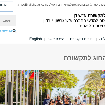
מערכת פ
יברסיטת תל-אביב
הפקולטה למדעי החברה
סגל
סטודנטיות.ים
English
ספרייה
לתקשורת ע"ש דן
חיפוש
טה למדעי החברה
ע"ש גרשון גורדון
סיטת תל אביב
חיפוש באתר ז
נו
יוצרים תקשורת
יצירת קשר
English
|
|
|
חוג לתקשורת