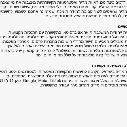
 דרכים כיצד טכנולוגיות מדיה ואסטרטגיות תקשורתיות מעצבות את מי שאנחנו
ות את הפוליטיקה. אנחנו מאמצים כלי מחקר מגוונים, גישות שונות ונקודו
דיה ושואפים ליצור סביבת למידה תומכת, שמזמינה אתכם לשמוע ולהשמיע
ם, לגלות תגליות חדשות ולהציע פתרונות חדשים
שיים
ת ייחודית המשלבת תואר אוניברסיטאי בתקשורת עם התנסות מקצועית
ל סגל החוג נמנים חוקרים משלל תחומי חקר – פסיכולוגיה, סוציולוגיה ניהול
 מובילים המגיעים הישר מחדרי הישיבות בחברות פרסום, ממרכזי מפלגות,
אולפנים. תלמדו למשל מדוע מסרים מסוימים יעילים ואחרים לא? איך
ע פלטפורמות מצליחות כשאחרות נכשלות? כיצד יוצרים קמפיין יעיל ברשתות
עות של כלי בינה מלאכותית על שלל תחומי חיים ועוד.
ב תעשית התקשרות
 המדיה בישראל. הקרבה לתעשית התקשורת מאפשרת לסטודנטים ולסטודנטיו
הלימודים לארגונים ולאנשים שמעצבים את עולם התקשורת. הסטודנטים
ורת מובילים ולומדים מקרוב מהי עבודה בתקשורת.