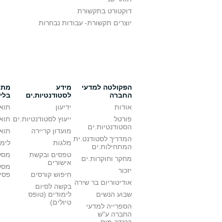
דוקטורט בתקשורת
יוצרים תקשורת- עבודות נבחרות
הפקולטה למדעי
מידע
מתענ
החברה
לסטודנטיות.ים
בלי
אודות
ידיעון
תואר
פורטל
ייעוץ לסטודנטיות.ים
תואר
הסטודנטיות.ים
מועדון קריירה
תואר
המדריך לסטודנט.ית
מלגות
לימו
המתחילות.ים
טפסים ובקשת
מסלו
מחקר וחוקרות.ים
אישורים
מסל
יזכור
חיפוש קורסים
פסי
אודיטוריום בר שירה
בקשה לסיום
שבוע הנשים
לימודים (טופס
טיולים)
הספרייה למדעי
החברה ע"ש