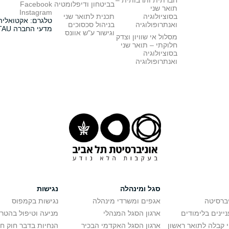
חברתית ותרבותית –
בביטחון ודיפלומטיה
Facebook
תואר שני
Instagram
בסוציולוגיה
תכנית לתואר שני
טלגרם: אקטואליה
ואנתרופולוגיה
בניהול סכסוכים
מדעי החברה TAU
וגישור ע"ש אוונס
מסלול אי שוויון וצדק
חלוקתי – תואר שני
בסוציולוגיה
ואנתרופולוגיה
סגל ומינהלה
נגישות
יברסיטה
אגפים ומשרדי מינהלה
נגישות בקמפוס
יינים בלימודים
ארגון הסגל המנהלי
מניעה וטיפול בהטר
י קבלה לתואר ראשון
ארגון הסגל האקדמי הבכיר
הנחיות בדבר חוק ח