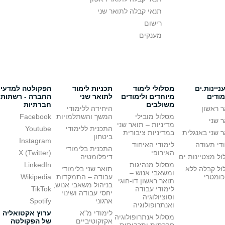
תנאי קבלה לתואר שני
רישום
מענקים
יינות.ים
מסלולי לימוד
תכניות לימוד
הפקולטה למדעי
מודים
מיוחדים ולימודים
לתואר שני
החברה - רשתות
משולבים
חברתיות
 ראשון
היחידה ללימודי
מסלול מובילי
המשך והשתלמויות
Facebook
 שני
מדיניות – תואר שני
התכנית ללימודי
Youtube
 שני באנגלית
במדיניות ציבורית
ביטחון
Instagram
די תעודה
לימודי האיחוד
התכנית בלימודי
האירופי
X (Twitter)
ל מצטיינות.ים
דיפלומטיה
מסלול מנהיגות
LinkedIn
ול קבלה ללא
תואר שני בלימודי
ומשאבי אנוש –
כומטרי
עבודה – התמקדות
Wikipedia
תואר ראשון דו-חוגי
בניהול משאבי אנוש,
לימודי עבודה
TikTok
יחסי עבודה ושינוי
וסוציולוגיה
ארגוני
Spotify
ואנתרופולוגיה
לימודי מ"א
ערוץ אקטואליה
מסלול אנתרופולוגיה
אקזקוטיביים
של הפקולטה