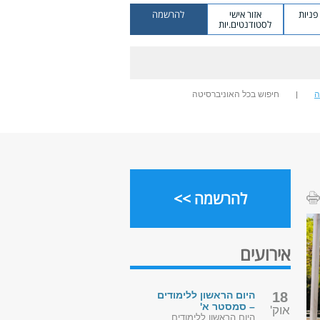
ניות
אזור אישי
להרשמה
לסטודנטים.יות
ה
חיפוש בכל האוניברסיטה
להרשמה >>
אירועים
18
היום הראשון ללימודים
– סמסטר א'
אוק'
היום הראשון ללימודים