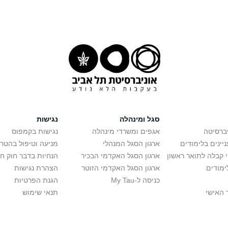
סגל ומינהלה
נגישות
יברסיטה
אגפים ומשרדי מינהלה
נגישות בקמפוס
יינים בלימודים
ארגון הסגל המנהלי
מניעה וטיפול בהטר
י קבלה לתואר ראשון
ארגון הסגל האקדמי הבכיר
הנחיות בדבר חוק ח
ימודים
ארגון הסגל האקדמי הזוטר
הצהרת נגישות
כניסה ל-My Tau
הגנת הפרטיות
 האישי
תנאי שימוש