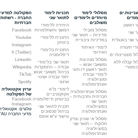
יינות.ים
מסלולי לימוד
תכניות לימוד
הפקולטה למדעי
מודים
מיוחדים ולימודים
לתואר שני
החברה - רשתות
משולבים
חברתיות
 ראשון
היחידה ללימודי
מסלול מובילי
המשך והשתלמויות
Facebook
 שני
מדיניות – תואר שני
התכנית ללימודי
Youtube
 שני באנגלית
במדיניות ציבורית
ביטחון
Instagram
די תעודה
לימודי האיחוד
התכנית בלימודי
האירופי
X (Twitter)
ל מצטיינות.ים
דיפלומטיה
מסלול מנהיגות
LinkedIn
ול קבלה ללא
תואר שני בלימודי
ומשאבי אנוש –
כומטרי
עבודה – התמקדות
Wikipedia
תואר ראשון דו-חוגי
בניהול משאבי אנוש,
לימודי עבודה
TikTok
יחסי עבודה ושינוי
וסוציולוגיה
ארגוני
Spotify
ואנתרופולוגיה
לימודי מ"א
ערוץ אקטואליה
מסלול אנתרופולוגיה
אקזקוטיביים
של הפקולטה
חברתית ותרבותית –
בביטחון ודיפלומטיה
Facebook
תואר שני
Instagram
בסוציולוגיה
תכנית לתואר שני
טלגרם: אקטואליה
ואנתרופולוגיה
בניהול סכסוכים
מדעי החברה TAU
וגישור ע"ש אוונס
מסלול אי שוויון וצדק
חלוקתי – תואר שני
בסוציולוגיה
ואנתרופולוגיה