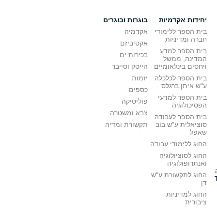
יחידות אקדמיות
בוגרות ובוגרים
בית הספר ללימודי
אקדמיה
חברה ומדיניות
אקטיביזם
בית הספר למדע
בכירות.ים
המדינה, ממשל
ויחסים בינלאומיים
הייטק וסייבר
בית הספר לכלכלה
יזמות
ע"ש איתן ברגלס
כספים
בית הספר למדעי
פוליטיקה
הפסיכולוגיה
צבא ומשטרה
בית הספר לעבודה
סוציאלית ע"ש בוב
תקשורת ומדיה
שאפל
החוג ללימודי עבודה
החוג לסוציולוגיה
ואנתרופולוגיה
החוג לתקשורת ע"ש
דן
החוג למדיניות
ציבורית