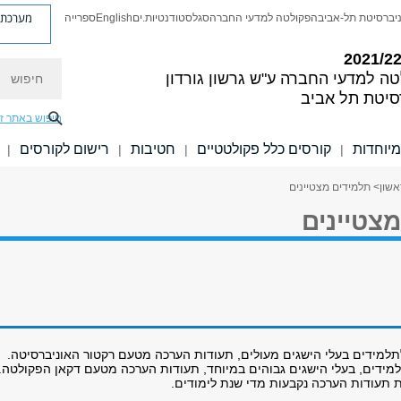
מערכת פ
יברסיטת תל-אביב
הפקולטה למדעי החברה
סגל
סטודנטיות.ים
English
ספרייה
חיפוש
טה למדעי החברה
ע"ש גרשון גורדון
סיטת תל אביב
חיפוש באתר ז
מיוחדות
קורסים כלל פקולטטיים
חטיבות
רישום לקורסים
|
|
|
|
אשון
> תלמידים מצטיינים
צטיינים
תלמידים בעלי הישגים מעולים, תעודות הערכה מטעם רקטור האוניברסיטה.
למידים, בעלי הישגים גבוהים במיוחד, תעודות הערכה מטעם דקאן הפקולטה.
תעודות הערכה נקבעות מדי שנת לימודים.