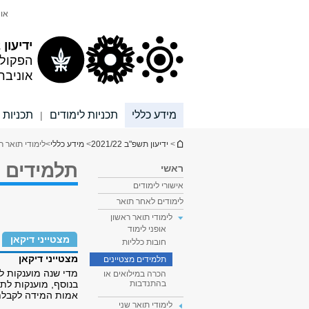
תוכן
תפריט
אונ
עליון
ראשי
ידיעון 2021/22
הפקול
אוניבר
מידע כללי
תכניות לימודים
תכניות 
|
הינך נמצא כאן
>
ידיעון תשפ"ב 2021/22
>
מידע כללי
>
לימודי תואר ר
תלמידים מ
ראשי
אישורי לימודים
לימודים לאחר תואר
לימודי תואר ראשון
אופני לימוד
מצטייני דיקאן
חובות כלליות
מצטייני דיקאן
תלמידים מצטיינים
מדי שנה מוענקות ל
הכרה במילואים או
בנוסף, מוענקות לת
בהתנדבות
אמות המידה לקבלת 
לימודי תואר שני