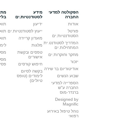
הפקולטה למדעי
מידע
מתענ
החברה
לסטודנטיות.ים
בלי
אודות
ידיעון
תואר
פורטל
ייעוץ לסטודנטיות.ים
תואר
הסטודנטיות.ים
מועדון קריירה
תואר
המדריך לסטודנט.ית
מלגות
לימו
המתחילות.ים
טפסים ובקשת
מסלו
מחקר וחוקרות.ים
אישורים
מסל
יזכור
חיפוש קורסים
פסי
אודיטוריום בר שירה
בקשה לסיום
שבוע הנשים
לימודים (טופס
טיולים)
הספרייה למדעי
החברה ע"ש
ברנדר-מוס
Designed by
Magnific
נוהל טיפול באירוע
רפואי