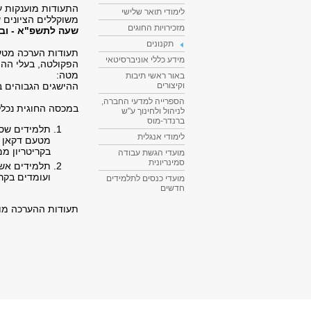
התעודות מוענקות ע
לימודי תואר שלישי
משוקללים הציונים 
מזכירויות החוגים
שעה לתשפ"א - ובלבד שיש לתל
תקנונים
מידע כללי אוניברסיטאי
הפקולטה, בעלי ההי
מטה:
באור ראשי תיבות
ההישגים הגבוהים ביותר ב-6 קורסים או
וקיצורים
הספרייה למדעי החברה,
במכסה החוגית נכלל
לניהול ולחינוך ע"ש
ברנדר-מוס
לימודי אנגלית
בקריטריון ממ
מועדי הגשת עבודה
סמינריונית
ועומדים בקרי
מועדי כנסים לתלמידים
חדשים
תעודות ההערכה מו