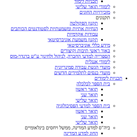
תכניות לימוד
לימודי תואר שלישי
מזכירויות החוגים
תקנונים
תקנון הפקולטה
הנחיות אתיות ומשמעתיות לסטודנטים הכותבים
עבודות אקדמיות
תקנון משמעת אוניברסיטאי
מידע כללי אוניברסיטאי
באור ראשי תיבות וקיצורים
הספרייה למדעי החברה, לניהול ולחינוך ע"ש ברנדר-מוס
לימודי אנגלית
מועדי הגשת עבודה סמינריונית
מועדי כנסים לתלמידים חדשים
תכניות לימודים
בית הספר לכלכלה
תואר ראשון
תואר שני
תואר שלישי
בית הספר למדעי הפסיכולוגיה
תואר ראשון
תואר שני
תואר שלישי
ביה"ס למדע המדינה, ממשל ויחסים בינלאומיים
החוג למדע המדינה