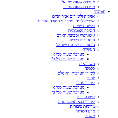
מערכת שעות סמ' א'
מערכת שעות סמ' ב'
חטיבות
אנגלית ולימודים אמריקניים
ארכיאולוגיה ותרבויות המזרח הקדום
בלשנות שמית
חטיבה מצומצמת
גיאוגרפיה וסביבת האדם
היסטוריה כללית
היסטוריה של עם ישראל
העשרה
מערכת שעות סמ' א'
מערכת שעות סמ' ב'
חשבונאות
כלכלה
לימודי הערבית והאסלם
יזמות
לימודי מגדר
מערכת שעות סמ' א'
מערכת שעות סמ' ב'
לשון עברית
לימודי צבא ואסטרטגיה
מדיניות ציבורית
מדע המדינה
מקרא