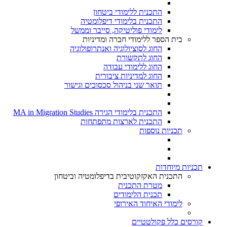
התכנית ללימודי ביטחון
התכנית בלימודי דיפלומטיה
לימודי פוליטיקה, סייבר וממשל
בית הספר ללימודי חברה ומדיניות
החוג לסוציולוגיה ואנתרופולוגיה
החוג לתקשורת
החוג ללימודי עבודה
החוג למדיניות ציבורית
תואר שני בניהול סכסוכים וגישור
התכנית בלימודי הגירה MA in Migration Studies​
התכנית לארצות מתפתחות
תכניות נוספות
תכניות מיוחדות
התכנית האקזקוטיבית בדיפלומטיה וביטחון
מטרת התכנית
תכנית הלימודים
לימודי האיחוד האירופי
קורסים כלל פקולטטיים