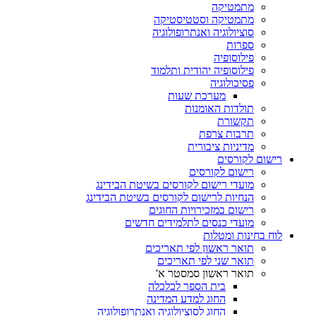
מתמטיקה
מתמטיקה וסטטיסטיקה
סוציולוגיה ואנתרופולוגיה
ספרות
פילוסופיה
פילוסופיה יהודית ותלמוד
פסיכולוגיה
מערכת שעות
תולדות האומנות
תקשורת
תרבות צרפת
מדיניות ציבורית
רישום לקורסים
רישום לקורסים
מועדי רישום לקורסים בשיטת הבידינג
הנחיות לרישום לקורסים בשיטת הבידינג
רישום במזכירויות החוגים
מועדי כנסים לתלמידים חדשים
לוח בחינות ומטלות
תואר ראשון לפי תאריכים
תואר שני לפי תאריכים
תואר ראשון סמסטר א'
בית הספר לכלכלה
החוג למדע המדינה
החוג לסוציולוגיה ואנתרופולוגיה