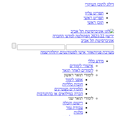
דילוג לתוכן העיקרי
תפריט עליון
תפריט ראשי
תוכן ראשי
ידיעון 2021/22
הפקולטה למדעי החברה
אוניברסיטת תל אביב
מערכת פניות
אזור אישי לסטודנטים.יות
להרשמה
מידע כללי
אישורי לימודים
לימודים לאחר תואר
לימודי תואר ראשון
אופני לימוד
חובות כלליות
תלמידים מצטיינים
הכרה במילואים או בהתנדבות
לימודי תואר שני
רישום וקבלה
עבודת גמר
מלגות