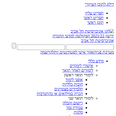
דילוג לתוכן העיקרי
תפריט עליון
תפריט ראשי
תוכן ראשי
ידיעון 2021/22
הפקולטה למדעי החברה
אוניברסיטת תל אביב
מערכת פניות
אזור אישי לסטודנטים.יות
להרשמה
מידע כללי
אישורי לימודים
לימודים לאחר תואר
לימודי תואר ראשון
אופני לימוד
חובות כלליות
תלמידים מצטיינים
הכרה במילואים או בהתנדבות
לימודי תואר שני
רישום וקבלה
עבודת גמר
מלגות