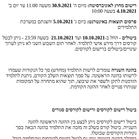
רישום מחוץ לאוניברסיטה:
מיום ה'
30.9.2021
משעה 11:00 עד יום ב'
4.10.2021
בשעה 10:00
פרסום תוצאות באינטרנט:
ביום ג'
5.10.2021
והצגתם במערכת
התלמידים
ביטולים -
החל ב-
10.10.2021
ועד
21.10.2021
בשעה 23:59 - ניתן לבטל
קורסים דרך מידע אישי לתלמיד. לאחר תום השבוע השני לא ניתן לערוך
שינויים/ביטולים ברישום לקורסים.
בהזנה השנייה
עומדים לרשות התלמיד (מחדש) סך כל הנקודות שעמדו
לרשותו בהזנה הראשונה. על סמך תוצאות השלב הקודם, ניתנת לתלמיד
הזדמנות לתקן ולשפר את שיבוצו, תוך שהוא מתחרה על המקומות
שנותרו פנויים לאחר ההזנה הקודמת.
ביטול רישום לקורסים ורישום לקורסים סגורים
ביטול רישום לקורסים ניתן לבצע בין ההזנה הראשונה להזנה
השנייה. ביטול קורס בשלב זה מזכה את התלמיד בהזנה הבאה בסך
נקודות הקורסים שבוטלו.
במהלך ההזנה השנייה ניתן גם לבטל רישום לקורסים שהתלמיד קיבל