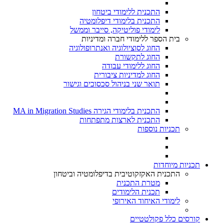
התכנית ללימודי ביטחון
התכנית בלימודי דיפלומטיה
לימודי פוליטיקה, סייבר וממשל
בית הספר ללימודי חברה ומדיניות
החוג לסוציולוגיה ואנתרופולוגיה
החוג לתקשורת
החוג ללימודי עבודה
החוג למדיניות ציבורית
תואר שני בניהול סכסוכים וגישור
התכנית בלימודי הגירה MA in Migration Studies​
התכנית לארצות מתפתחות
תכניות נוספות
תכניות מיוחדות
התכנית האקזקוטיבית בדיפלומטיה וביטחון
מטרת התכנית
תכנית הלימודים
לימודי האיחוד האירופי
קורסים כלל פקולטטיים