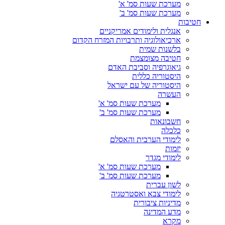
מערכת שעות סמ' א'
מערכת שעות סמ' ב'
חטיבות
אנגלית ולימודים אמריקניים
ארכיאולוגיה ותרבויות המזרח הקדום
בלשנות שמית
חטיבה מצומצמת
גיאוגרפיה וסביבת האדם
היסטוריה כללית
היסטוריה של עם ישראל
העשרה
מערכת שעות סמ' א'
מערכת שעות סמ' ב'
חשבונאות
כלכלה
לימודי הערבית והאסלם
יזמות
לימודי מגדר
מערכת שעות סמ' א'
מערכת שעות סמ' ב'
לשון עברית
לימודי צבא ואסטרטגיה
מדיניות ציבורית
מדע המדינה
מקרא