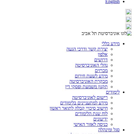
English
מידע כללי
יצירת קשר ודרכי הגעה
אלפון
דרושים
נהלי האוניברסיטה
מכרזים
מידע לשעת חירום
מבקרת האוניברסיטה
תקנון משמעת ופסקי דין
לימודים
רישום לאוניברסיטה
מידע למתעניינים בלימודים
חישוב סיכויי קבלה לתואר ראשון
לוח שנת הלימודים
ידיעונים
כניסה לאזור האישי
סגל ומינהלה