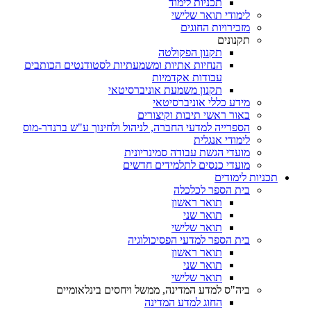
תכניות לימוד
לימודי תואר שלישי
מזכירויות החוגים
תקנונים
תקנון הפקולטה
הנחיות אתיות ומשמעתיות לסטודנטים הכותבים
עבודות אקדמיות
תקנון משמעת אוניברסיטאי
מידע כללי אוניברסיטאי
באור ראשי תיבות וקיצורים
הספרייה למדעי החברה, לניהול ולחינוך ע"ש ברנדר-מוס
לימודי אנגלית
מועדי הגשת עבודה סמינריונית
מועדי כנסים לתלמידים חדשים
תכניות לימודים
בית הספר לכלכלה
תואר ראשון
תואר שני
תואר שלישי
בית הספר למדעי הפסיכולוגיה
תואר ראשון
תואר שני
תואר שלישי
ביה"ס למדע המדינה, ממשל ויחסים בינלאומיים
החוג למדע המדינה