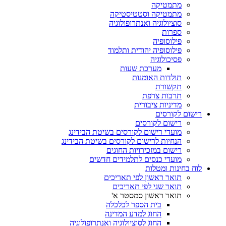
מתמטיקה
מתמטיקה וסטטיסטיקה
סוציולוגיה ואנתרופולוגיה
ספרות
פילוסופיה
פילוסופיה יהודית ותלמוד
פסיכולוגיה
מערכת שעות
תולדות האומנות
תקשורת
תרבות צרפת
מדיניות ציבורית
רישום לקורסים
רישום לקורסים
מועדי רישום לקורסים בשיטת הבידינג
הנחיות לרישום לקורסים בשיטת הבידינג
רישום במזכירויות החוגים
מועדי כנסים לתלמידים חדשים
לוח בחינות ומטלות
תואר ראשון לפי תאריכים
תואר שני לפי תאריכים
תואר ראשון סמסטר א'
בית הספר לכלכלה
החוג למדע המדינה
החוג לסוציולוגיה ואנתרופולוגיה