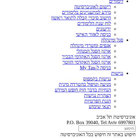
לימודים
רישום לאוניברסיטה
מידע למתעניינים בלימודים
חישוב סיכויי קבלה לתואר ראשון
לוח שנת הלימודים
ידיעונים
כניסה לאזור האישי
סגל ומינהלה
אגפים ומשרדי מינהלה
ארגון הסגל המנהלי
ארגון הסגל האקדמי הבכיר
ארגון הסגל האקדמי הזוטר
כניסה ל-My Tau
נגישות
נגישות בקמפוס
מניעה וטיפול בהטרדה מינית
הנחיות בדבר חוק חופש המידע
הצהרת נגישות
הגנת הפרטיות
תנאי שימוש
אוניברסיטת תל אביב
P.O. Box 39040, Tel Aviv 6997801
חיפוש באתר זה
חיפוש בכל האוניברסיטה