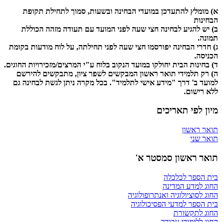
א) מומלץ להתעדכן במועדי הבחינה ובשעות, סמוך לתחילת תקופת
הבחינות
ב) יש להגיע לבחינה חצי שעה לפני המועד עם תעודה מזהה הכוללת
תמונה.
ג) חדרי הבחינה יפורסמו חצי שעה לפני תחילתה, על לוח מודעות בקומת
הכניסה.
ד) בחינות הבית יחולקו במועד הנקוב בלוח ע"י המרצים/מזכירויות החוגים.
ה) רק תלמידי תואר ראשון המבקשים לשפר ציון, מתבקשים להירשם
למועד ב' דרך "מידע אישי לתלמיד". בכל מקרה ניתן לגשת לבחינה גם
ללא רישום.
מיון לפי תאריכים
תואר ראשון
תואר שני
תואר ראשון סמסטר א'
בית הספר לכלכלה
החוג למדע המדינה
החוג לסוציולוגיה ואנתרופולוגיה
בית הספר למדעי הפסיכולוגיה
החוג לתקשורת
החוג ללימודי עבודה