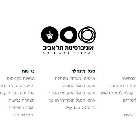
סגל ומינהלה
נגישות
יברסיטה
אגפים ומשרדי מינהלה
נגישות בקמפוס
יינים בלימודים
ארגון הסגל המנהלי
מניעה וטיפול בהטר
י קבלה לתואר ראשון
ארגון הסגל האקדמי הבכיר
הנחיות בדבר חוק ח
ימודים
ארגון הסגל האקדמי הזוטר
הצהרת נגישות
כניסה ל-My Tau
הגנת הפרטיות
 האישי
תנאי שימוש