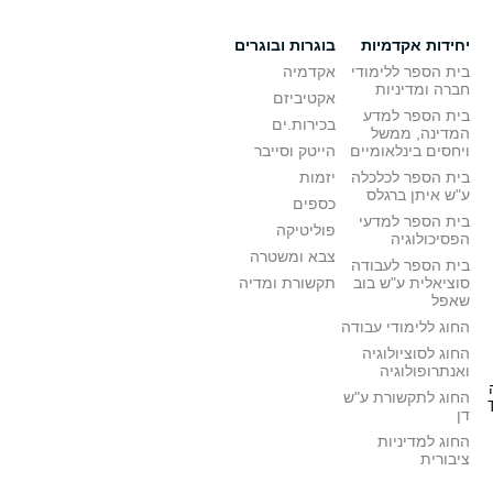
יחידות אקדמיות
בוגרות ובוגרים
בית הספר ללימודי
אקדמיה
חברה ומדיניות
אקטיביזם
בית הספר למדע
בכירות.ים
המדינה, ממשל
ויחסים בינלאומיים
הייטק וסייבר
בית הספר לכלכלה
יזמות
ע"ש איתן ברגלס
כספים
בית הספר למדעי
פוליטיקה
הפסיכולוגיה
צבא ומשטרה
בית הספר לעבודה
סוציאלית ע"ש בוב
תקשורת ומדיה
שאפל
החוג ללימודי עבודה
החוג לסוציולוגיה
ואנתרופולוגיה
החוג לתקשורת ע"ש
דן
החוג למדיניות
ציבורית