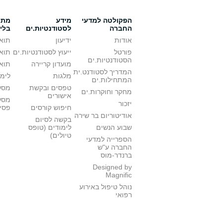
הפקולטה למדעי
מידע
מתענ
החברה
לסטודנטיות.ים
בלי
אודות
ידיעון
תואר
פורטל
ייעוץ לסטודנטיות.ים
תואר
הסטודנטיות.ים
מועדון קריירה
תואר
המדריך לסטודנט.ית
מלגות
לימו
המתחילות.ים
טפסים ובקשת
מסלו
מחקר וחוקרות.ים
אישורים
מסל
יזכור
חיפוש קורסים
פסי
אודיטוריום בר שירה
בקשה לסיום
שבוע הנשים
לימודים (טופס
טיולים)
הספרייה למדעי
החברה ע"ש
ברנדר-מוס
Designed by
Magnific
נוהל טיפול באירוע
רפואי