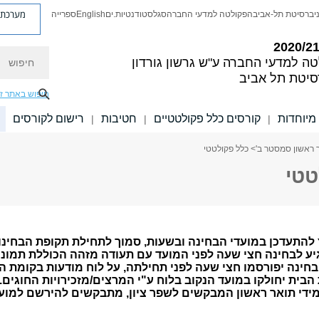
מערכת פ
יברסיטת תל-אביב
הפקולטה למדעי החברה
סגל
סטודנטיות.ים
English
ספרייה
חיפוש
טה למדעי החברה
ע"ש גרשון גורדון
סיטת תל אביב
חיפוש באתר ז
מיוחדות
קורסים כלל פקולטטיים
חטיבות
רישום לקורסים
|
|
|
 ראשון סמסטר ב'
> כלל פקולטטי
טטי