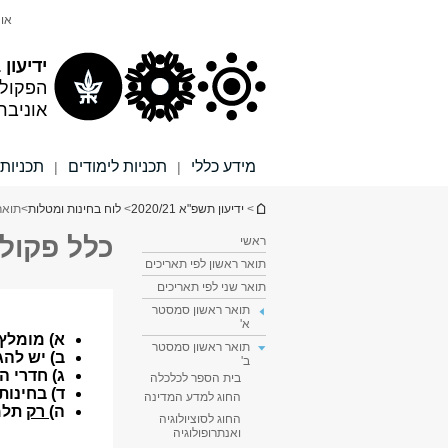
תוכן
תפריט
אונ
עליון
ראשי
ידיעון 2020/21
הפקול
אוניבר
מידע כללי
תכניות לימודים
תכניות 
|
|
הינך נמצא כאן
>
ידיעון תשפ"א 2020/21
>
לוח בחינות ומטלות
>
תואר
כלל פקול
ראשי
תואר ראשון לפי תאריכים
תואר שני לפי תאריכים
תואר ראשון סמסטר
א'
תואר ראשון סמסטר
ב'
בית הספר לכלכלה
החוג למדע המדינה
החוג לסוציולוגיה
ואנתרופולוגיה