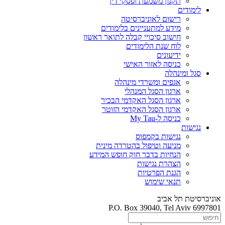
תקנון משמעת ופסקי דין
לימודים
רישום לאוניברסיטה
מידע למתעניינים בלימודים
חישוב סיכויי קבלה לתואר ראשון
לוח שנת הלימודים
ידיעונים
כניסה לאזור האישי
סגל ומינהלה
אגפים ומשרדי מינהלה
ארגון הסגל המנהלי
ארגון הסגל האקדמי הבכיר
ארגון הסגל האקדמי הזוטר
כניסה ל-My Tau
נגישות
נגישות בקמפוס
מניעה וטיפול בהטרדה מינית
הנחיות בדבר חוק חופש המידע
הצהרת נגישות
הגנת הפרטיות
תנאי שימוש
אוניברסיטת תל אביב
P.O. Box 39040, Tel Aviv 6997801